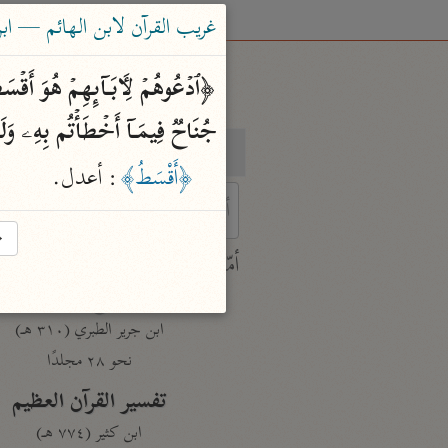
غريب القرآن لابن الهائم — ابن الها
جُنَاحࣱ فِیمَاۤ أَخۡطَأۡتُم بِهِۦ وَلَ
بحث
تفسير
﴿أَقْسَطُ﴾
: أعدل.
→
 characters for results.
أمّهات
جامع البيان
ابن جرير الطبري (٣١٠ هـ)
نحو ٢٨ مجلدًا
تفسير القرآن العظيم
ابن كثير (٧٧٤ هـ)