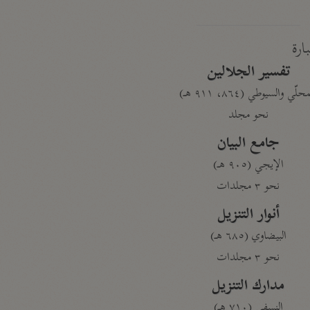
بارة
تفسير الجلالين
حلّي والسيوطي (٨٦٤، ٩١١ هـ)
نحو مجلد
جامع البيان
الإيجي (٩٠٥ هـ)
نحو ٣ مجلدات
أنوار التنزيل
البيضاوي (٦٨٥ هـ)
نحو ٣ مجلدات
مدارك التنزيل
النسفي (٧١٠ هـ)