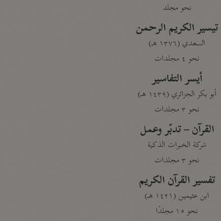
نحو مجلد
تيسير الكريم الرحمن
السعدي (١٣٧٦ هـ)
نحو ٤ مجلدات
أيسر التفاسير
أبو بكر الجزائري (١٤٣٩ هـ)
نحو ٣ مجلدات
القرآن – تدبّر وعمل
شركة الخبرات الذكية
نحو ٣ مجلدات
تفسير القرآن الكريم
ابن عثيمين (١٤٢١ هـ)
نحو ١٥ مجلدًا