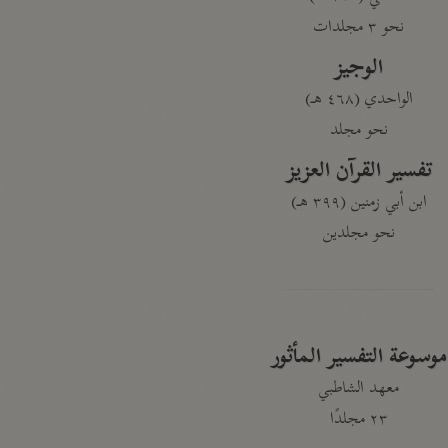
نحو ٣ مجلدات
الوجيز
الواحدي (٤٦٨ هـ)
نحو مجلد
تفسير القرآن العزيز
ابن أبي زمنين (٣٩٩ هـ)
نحو مجلدين
موسوعة التفسير المأثور
معهد الشاطبي
٢٣ مجلدًا