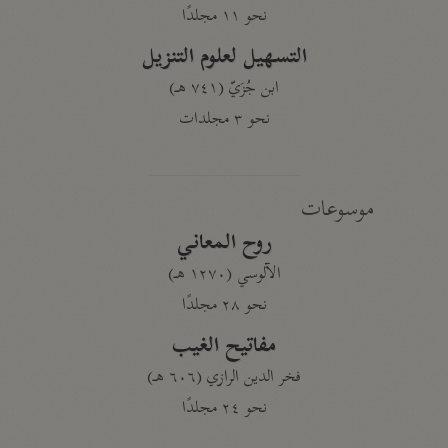
نحو ١١ مجلدًا
التسهيل لعلوم التنزيل
ابن جُزَيّ (٧٤١ هـ)
نحو ٣ مجلدات
موسوعات
روح المعاني
الآلوسي (١٢٧٠ هـ)
نحو ٢٨ مجلدًا
مفاتيح الغيب
فخر الدين الرازي (٦٠٦ هـ)
نحو ٢٤ مجلدًا