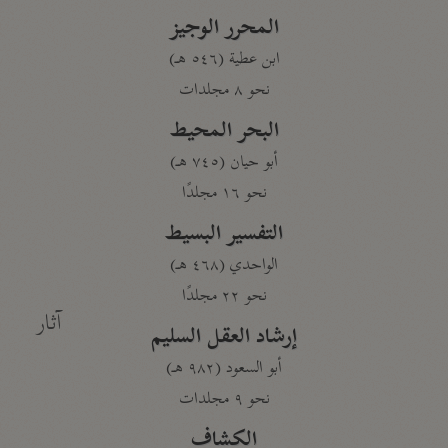
المحرر الوجيز
ابن عطية (٥٤٦ هـ)
نحو ٨ مجلدات
البحر المحيط
أبو حيان (٧٤٥ هـ)
نحو ١٦ مجلدًا
التفسير البسيط
الواحدي (٤٦٨ هـ)
نحو ٢٢ مجلدًا
آثار
إرشاد العقل السليم
أبو السعود (٩٨٢ هـ)
نحو ٩ مجلدات
الكشاف