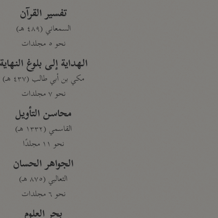
تفسير القرآن
السمعاني (٤٨٩ هـ)
نحو ٥ مجلدات
الهداية إلى بلوغ النهاية
مكي بن أبي طالب (٤٣٧ هـ)
نحو ٧ مجلدات
محاسن التأويل
القاسمي (١٣٣٢ هـ)
نحو ١١ مجلدًا
الجواهر الحسان
الثعالبي (٨٧٥ هـ)
نحو ٦ مجلدات
بحر العلوم