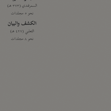
السمرقندي (٣٧٣ هـ)
نحو ٥ مجلدات
الكشف والبيان
الثعلبي (٤٢٧ هـ)
نحو ٨ مجلدات