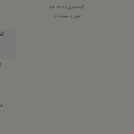
الزمخشري (٥٣٨ هـ)
ج
نحو ٨ مجلدات
تف
ت
قتا