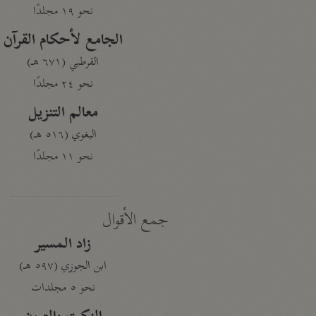
نحو ١٩ مجلدًا
الجامع لأحكام القرآن
القرطبي (٦٧١ هـ)
نحو ٢٤ مجلدًا
معالم التنزيل
البغوي (٥١٦ هـ)
نحو ١١ مجلدًا
جمع الأقوال
زاد المسير
ابن الجوزي (٥٩٧ هـ)
نحو ٥ مجلدات