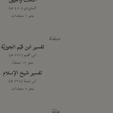
النكت والعيون
الماوردي (٤٥٠ هـ)
نحو ٦ مجلدات
منتقاة
تفسير ابن قيّم الجوزيّة
ابن القيم (٧٥١ هـ)
نحو ١٢ مجلدًا
تفسير شيخ الإسلام
ابن تيمية (٧٢٨ هـ)
نحو ٧ مجلدات
عامّة