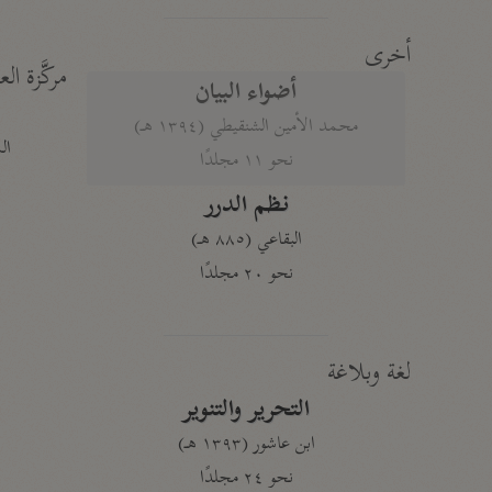
أخرى
مركَّزة الع
أضواء البيان
محمد الأمين الشنقيطي (١٣٩٤ هـ)
الم
نحو ١١ مجلدًا
نظم الدرر
البقاعي (٨٨٥ هـ)
نحو ٢٠ مجلدًا
لغة وبلاغة
التحرير والتنوير
ابن عاشور (١٣٩٣ هـ)
نحو ٢٤ مجلدًا