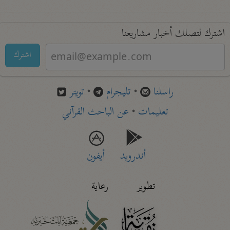
اشترك لتصلك أخبار مشاريعنا
اشترك
راسلنا
•
تليجرام
•
تويتر
تعليمات
•
عن الباحث القرآني
أندرويد
أيفون
تطوير
رعاية