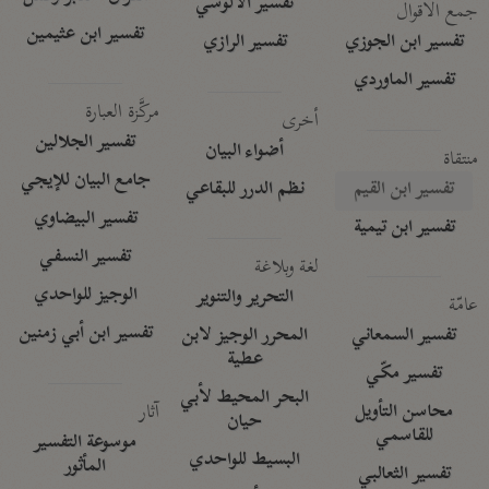
تفسير الآلوسي
جمع الأقوال
تفسير ابن عثيمين
تفسير ابن الجوزي
تفسير الرازي
تفسير الماوردي
مركَّزة العبارة
أخرى
تفسير الجلالين
أضواء البيان
منتقاة
جامع البيان للإيجي
تفسير ابن القيم
نظم الدرر للبقاعي
تفسير البيضاوي
تفسير ابن تيمية
تفسير النسفي
لغة وبلاغة
الوجيز للواحدي
التحرير والتنوير
عامّة
تفسير ابن أبي زمنين
تفسير السمعاني
المحرر الوجيز لابن
عطية
تفسير مكّي
البحر المحيط لأبي
آثار
محاسن التأويل
حيان
للقاسمي
موسوعة التفسير
البسيط للواحدي
المأثور
تفسير الثعالبي