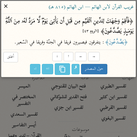
ساهم معنا في نشر القرآن والعلم الشرعي
✕
غريب القرآن لابن الهائم — ابن الهائم (٨١٥ هـ)
الباحث القرآني
﴿فَأَقِمۡ وَجۡهَكَ لِلدِّینِ ٱلۡقَیِّمِ مِن قَبۡلِ أَن یَأۡتِیَ یَوۡمࣱ لَّا مَرَدَّ لَهُۥ مِنَ ٱللَّهِۖ 
یَوۡمَىِٕذࣲ یَصَّدَّعُونَ﴾ 
[الروم ٤٣]
بحث
تفسير
علوم
مصاحف
معاجم
﴿يَصَّدَّعُونَ﴾
: يتفرقون فيصيرون فريقا في الجنّة وفريقا في السّعير.
→
←
↑
↓
أغلق
Type 2 or more characters for results.
حول المصدر
ا+
ا-
Type 1 or more
أمّهات
عامّة
معاصرة
characters for results.
تفسير الطبري
فتح البيان للقنوجي
الميسر
تفسير ابن كثير
فتح القدير للشوكاني
المختصر في
التفسير
تفسير القرطبي
تفسير ابن جزي
تفسير السعدي
تفسير البغوي
أيسر التفاسير
موسوعات
القرآن – تدبر وعمل