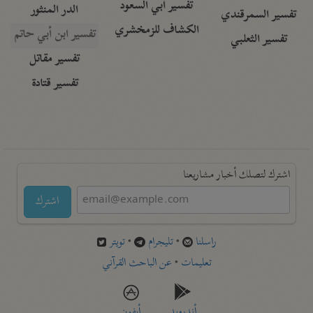
تفسير أبي السعود
الدر المنثور
تفسير السمرقندي
الكشاف للزمخشري
تفسير ابن أبي حاتم
تفسير الثعلبي
تفسير مقاتل
تفسير قتادة
اشترك لتصلك أخبار مشاريعنا
اشترك
راسلنا
•
تليجرام
•
تويتر
تعليمات
•
عن الباحث القرآني
أندرويد
أيفون