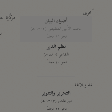
أخرى
مركَّزة الع
أضواء البيان
محمد الأمين الشنقيطي (١٣٩٤ هـ)
الم
نحو ١١ مجلدًا
نظم الدرر
البقاعي (٨٨٥ هـ)
نحو ٢٠ مجلدًا
لغة وبلاغة
التحرير والتنوير
ابن عاشور (١٣٩٣ هـ)
نحو ٢٤ مجلدًا