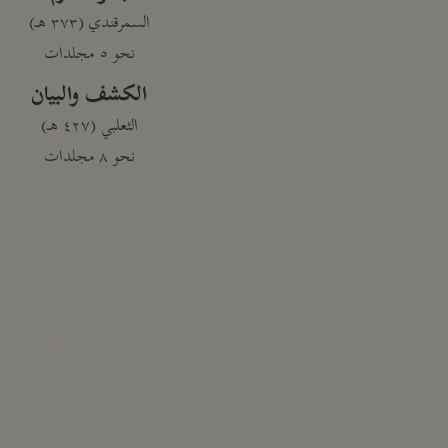
السمرقندي (٣٧٣ هـ)
نحو ٥ مجلدات
الكشف والبيان
الثعلبي (٤٢٧ هـ)
نحو ٨ مجلدات