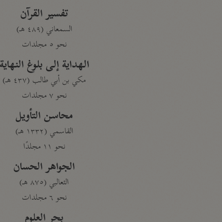
تفسير القرآن
السمعاني (٤٨٩ هـ)
نحو ٥ مجلدات
الهداية إلى بلوغ النهاية
مكي بن أبي طالب (٤٣٧ هـ)
نحو ٧ مجلدات
محاسن التأويل
القاسمي (١٣٣٢ هـ)
نحو ١١ مجلدًا
الجواهر الحسان
الثعالبي (٨٧٥ هـ)
نحو ٦ مجلدات
بحر العلوم