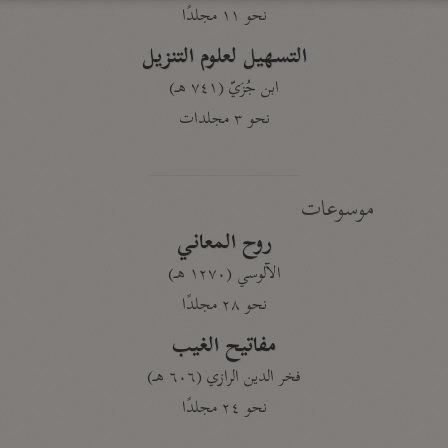
نحو ١١ مجلدًا
التسهيل لعلوم التنزيل
ابن جُزَيّ (٧٤١ هـ)
نحو ٣ مجلدات
موسوعات
روح المعاني
الآلوسي (١٢٧٠ هـ)
نحو ٢٨ مجلدًا
مفاتيح الغيب
فخر الدين الرازي (٦٠٦ هـ)
نحو ٢٤ مجلدًا