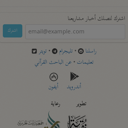
اشترك لتصلك أخبار مشاريعنا
اشترك
راسلنا
•
تليجرام
•
تويتر
تعليمات
•
عن الباحث القرآني
أندرويد
أيفون
تطوير
رعاية