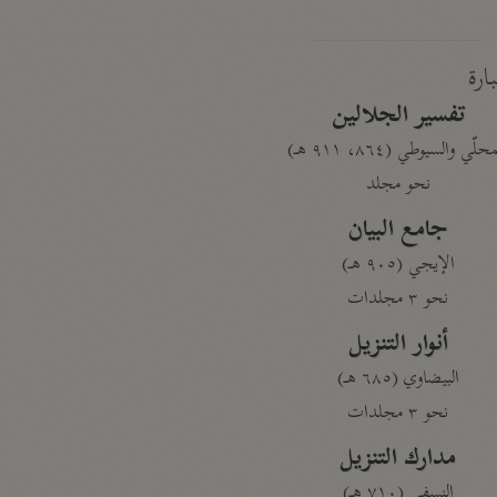
بارة
تفسير الجلالين
حلّي والسيوطي (٨٦٤، ٩١١ هـ)
نحو مجلد
جامع البيان
الإيجي (٩٠٥ هـ)
نحو ٣ مجلدات
أنوار التنزيل
البيضاوي (٦٨٥ هـ)
نحو ٣ مجلدات
مدارك التنزيل
النسفي (٧١٠ هـ)