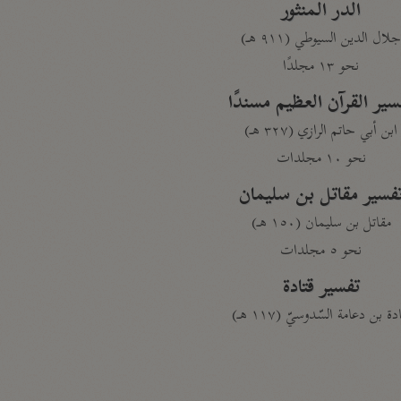
الدر المنثور
لال الدين السيوطي (٩١١ هـ)
نحو ١٣ مجلدًا
سير القرآن العظيم مسندًا
ابن أبي حاتم الرازي (٣٢٧ هـ)
نحو ١٠ مجلدات
فسير مقاتل بن سليمان
مقاتل بن سليمان (١٥٠ هـ)
نحو ٥ مجلدات
تفسير قتادة
دة بن دعامة السّدوسيّ (١١٧ هـ)