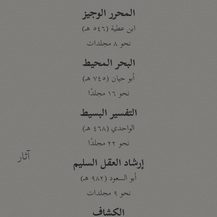
المحرر الوجيز
ابن عطية (٥٤٦ هـ)
نحو ٨ مجلدات
البحر المحيط
أبو حيان (٧٤٥ هـ)
نحو ١٦ مجلدًا
التفسير البسيط
الواحدي (٤٦٨ هـ)
نحو ٢٢ مجلدًا
آثار
إرشاد العقل السليم
أبو السعود (٩٨٢ هـ)
نحو ٩ مجلدات
الكشاف