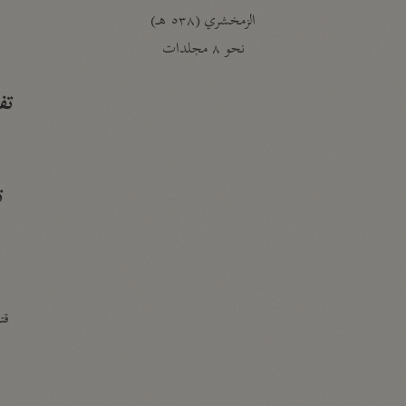
الزمخشري (٥٣٨ هـ)
ج
نحو ٨ مجلدات
تف
ت
قتا