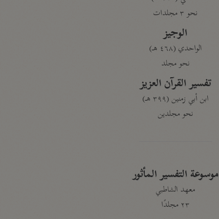
نحو ٣ مجلدات
الوجيز
الواحدي (٤٦٨ هـ)
نحو مجلد
تفسير القرآن العزيز
ابن أبي زمنين (٣٩٩ هـ)
نحو مجلدين
موسوعة التفسير المأثور
معهد الشاطبي
٢٣ مجلدًا