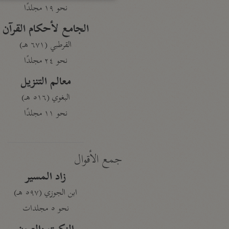
نحو ١٩ مجلدًا
الجامع لأحكام القرآن
القرطبي (٦٧١ هـ)
نحو ٢٤ مجلدًا
معالم التنزيل
البغوي (٥١٦ هـ)
نحو ١١ مجلدًا
جمع الأقوال
زاد المسير
ابن الجوزي (٥٩٧ هـ)
نحو ٥ مجلدات