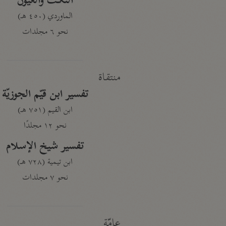
النكت والعيون
الماوردي (٤٥٠ هـ)
نحو ٦ مجلدات
منتقاة
تفسير ابن قيّم الجوزيّة
ابن القيم (٧٥١ هـ)
نحو ١٢ مجلدًا
تفسير شيخ الإسلام
ابن تيمية (٧٢٨ هـ)
نحو ٧ مجلدات
عامّة