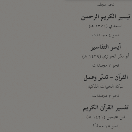
نحو مجلد
تيسير الكريم الرحمن
السعدي (١٣٧٦ هـ)
نحو ٤ مجلدات
أيسر التفاسير
أبو بكر الجزائري (١٤٣٩ هـ)
نحو ٣ مجلدات
القرآن – تدبّر وعمل
شركة الخبرات الذكية
نحو ٣ مجلدات
تفسير القرآن الكريم
ابن عثيمين (١٤٢١ هـ)
نحو ١٥ مجلدًا