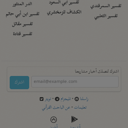
تفسير أبي السعود
الدر المنثور
تفسير السمرقندي
الكشاف للزمخشري
تفسير ابن أبي حاتم
تفسير الثعلبي
تفسير مقاتل
تفسير قتادة
اشترك لتصلك أخبار مشاريعنا
اشترك
راسلنا
•
تليجرام
•
تويتر
تعليمات
•
عن الباحث القرآني
أندرويد
أيفون