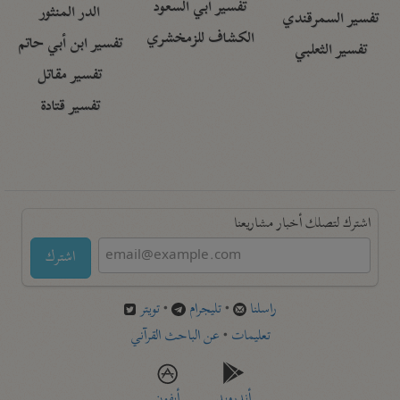
تفسير أبي السعود
الدر المنثور
تفسير السمرقندي
الكشاف للزمخشري
تفسير ابن أبي حاتم
تفسير الثعلبي
تفسير مقاتل
تفسير قتادة
اشترك لتصلك أخبار مشاريعنا
اشترك
راسلنا
•
تليجرام
•
تويتر
تعليمات
•
عن الباحث القرآني
أندرويد
أيفون