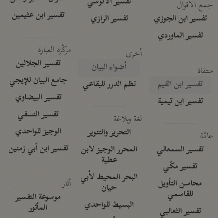
تفسير الآلوسي
جمع الأقوال
تفسير ابن عثيمين
تفسير ابن الجوزي
تفسير الرازي
تفسير الماوردي
مركَّزة العبارة
أخرى
تفسير الجلالين
أضواء البيان
منتقاة
جامع البيان للإيجي
تفسير ابن القيم
نظم الدرر للبقاعي
تفسير البيضاوي
تفسير ابن تيمية
تفسير النسفي
لغة وبلاغة
الوجيز للواحدي
التحرير والتنوير
عامّة
تفسير ابن أبي زمنين
تفسير السمعاني
المحرر الوجيز لابن
عطية
تفسير مكّي
البحر المحيط لأبي
آثار
محاسن التأويل
حيان
للقاسمي
موسوعة التفسير
البسيط للواحدي
المأثور
تفسير الثعالبي