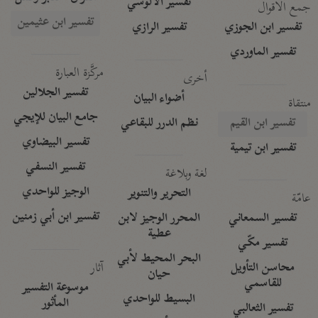
تفسير الآلوسي
جمع الأقوال
تفسير ابن عثيمين
تفسير ابن الجوزي
تفسير الرازي
تفسير الماوردي
مركَّزة العبارة
أخرى
تفسير الجلالين
أضواء البيان
منتقاة
جامع البيان للإيجي
تفسير ابن القيم
نظم الدرر للبقاعي
تفسير البيضاوي
تفسير ابن تيمية
تفسير النسفي
لغة وبلاغة
الوجيز للواحدي
التحرير والتنوير
عامّة
تفسير ابن أبي زمنين
تفسير السمعاني
المحرر الوجيز لابن
عطية
تفسير مكّي
البحر المحيط لأبي
آثار
محاسن التأويل
حيان
للقاسمي
موسوعة التفسير
البسيط للواحدي
المأثور
تفسير الثعالبي