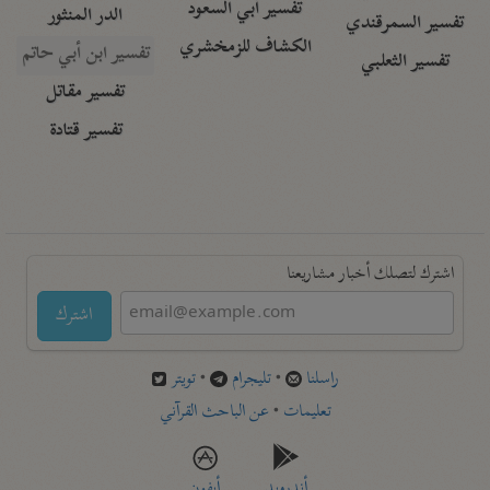
تفسير أبي السعود
الدر المنثور
تفسير السمرقندي
الكشاف للزمخشري
تفسير ابن أبي حاتم
تفسير الثعلبي
تفسير مقاتل
تفسير قتادة
اشترك لتصلك أخبار مشاريعنا
اشترك
راسلنا
•
تليجرام
•
تويتر
تعليمات
•
عن الباحث القرآني
أندرويد
أيفون