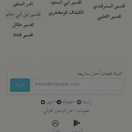
تفسير أبي السعود
الدر المنثور
تفسير السمرقندي
الكشاف للزمخشري
تفسير ابن أبي حاتم
تفسير الثعلبي
تفسير مقاتل
تفسير قتادة
اشترك لتصلك أخبار مشاريعنا
اشترك
راسلنا
•
تليجرام
•
تويتر
تعليمات
•
عن الباحث القرآني
أندرويد
أيفون