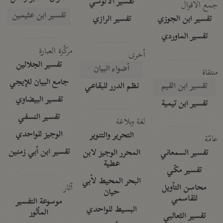
تفسير الآلوسي
جمع الأقوال
تفسير ابن عثيمين
تفسير ابن الجوزي
تفسير الرازي
تفسير الماوردي
مركَّزة العبارة
أخرى
تفسير الجلالين
أضواء البيان
منتقاة
جامع البيان للإيجي
تفسير ابن القيم
نظم الدرر للبقاعي
تفسير البيضاوي
تفسير ابن تيمية
تفسير النسفي
لغة وبلاغة
الوجيز للواحدي
التحرير والتنوير
عامّة
تفسير ابن أبي زمنين
تفسير السمعاني
المحرر الوجيز لابن
عطية
تفسير مكّي
البحر المحيط لأبي
آثار
محاسن التأويل
حيان
للقاسمي
موسوعة التفسير
البسيط للواحدي
المأثور
تفسير الثعالبي