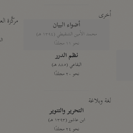
أخرى
مركَّزة الع
أضواء البيان
محمد الأمين الشنقيطي (١٣٩٤ هـ)
الم
نحو ١١ مجلدًا
نظم الدرر
البقاعي (٨٨٥ هـ)
نحو ٢٠ مجلدًا
لغة وبلاغة
التحرير والتنوير
ابن عاشور (١٣٩٣ هـ)
نحو ٢٤ مجلدًا