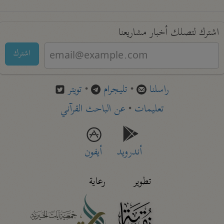
اشترك لتصلك أخبار مشاريعنا
اشترك
راسلنا
•
تليجرام
•
تويتر
تعليمات
•
عن الباحث القرآني
أندرويد
أيفون
تطوير
رعاية