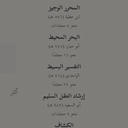
المحرر الوجيز
ابن عطية (٥٤٦ هـ)
نحو ٨ مجلدات
البحر المحيط
أبو حيان (٧٤٥ هـ)
نحو ١٦ مجلدًا
التفسير البسيط
الواحدي (٤٦٨ هـ)
نحو ٢٢ مجلدًا
آثار
إرشاد العقل السليم
أبو السعود (٩٨٢ هـ)
نحو ٩ مجلدات
الكشاف