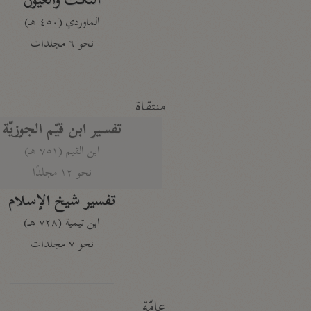
النكت والعيون
الماوردي (٤٥٠ هـ)
نحو ٦ مجلدات
منتقاة
تفسير ابن قيّم الجوزيّة
ابن القيم (٧٥١ هـ)
نحو ١٢ مجلدًا
تفسير شيخ الإسلام
ابن تيمية (٧٢٨ هـ)
نحو ٧ مجلدات
عامّة