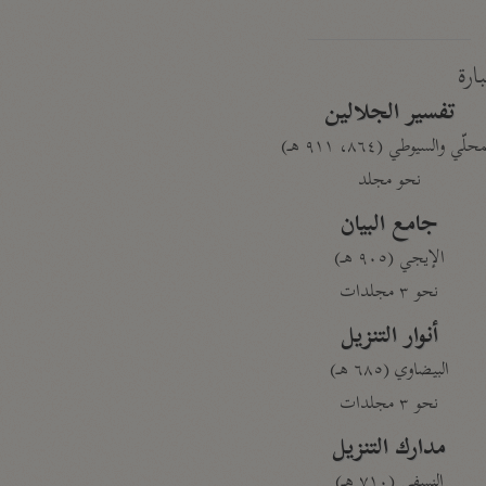
بارة
تفسير الجلالين
حلّي والسيوطي (٨٦٤، ٩١١ هـ)
نحو مجلد
جامع البيان
الإيجي (٩٠٥ هـ)
نحو ٣ مجلدات
أنوار التنزيل
البيضاوي (٦٨٥ هـ)
نحو ٣ مجلدات
مدارك التنزيل
النسفي (٧١٠ هـ)