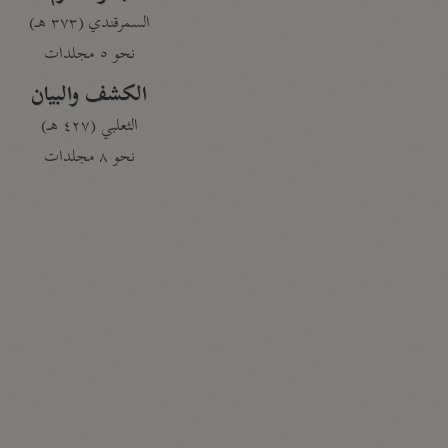
السمرقندي (٣٧٣ هـ)
نحو ٥ مجلدات
الكشف والبيان
الثعلبي (٤٢٧ هـ)
نحو ٨ مجلدات