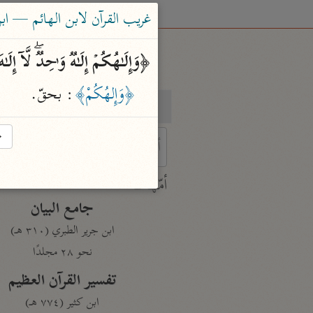
غريب القرآن لابن الهائم — ابن الها
﴿وَإِلَـٰهُكُمۡ إِلَـٰهࣱ وَ ٰ⁠حِدࣱۖ لَّاۤ إِل
﴿وَإِلهُكُمْ﴾
: بحقّ.
بحث
تفسير
→
 characters for results.
أمّهات
جامع البيان
ابن جرير الطبري (٣١٠ هـ)
نحو ٢٨ مجلدًا
تفسير القرآن العظيم
ابن كثير (٧٧٤ هـ)