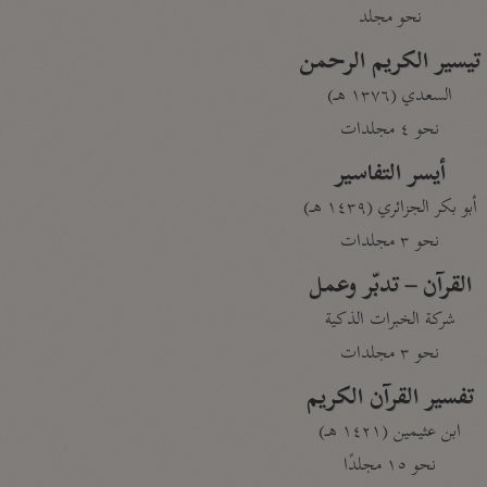
نحو مجلد
تيسير الكريم الرحمن
السعدي (١٣٧٦ هـ)
نحو ٤ مجلدات
أيسر التفاسير
أبو بكر الجزائري (١٤٣٩ هـ)
نحو ٣ مجلدات
القرآن – تدبّر وعمل
شركة الخبرات الذكية
نحو ٣ مجلدات
تفسير القرآن الكريم
ابن عثيمين (١٤٢١ هـ)
نحو ١٥ مجلدًا