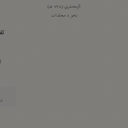
الزمخشري (٥٣٨ هـ)
ج
نحو ٨ مجلدات
تف
ت
قتا