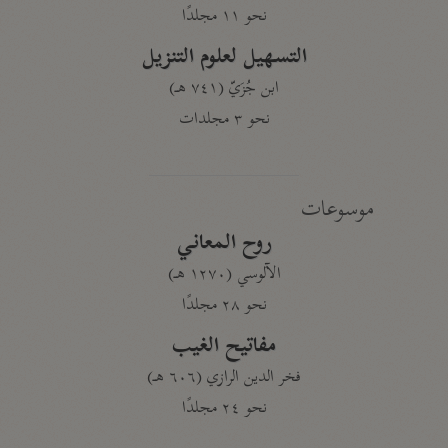
نحو ١١ مجلدًا
التسهيل لعلوم التنزيل
ابن جُزَيّ (٧٤١ هـ)
نحو ٣ مجلدات
موسوعات
روح المعاني
الآلوسي (١٢٧٠ هـ)
نحو ٢٨ مجلدًا
مفاتيح الغيب
فخر الدين الرازي (٦٠٦ هـ)
نحو ٢٤ مجلدًا