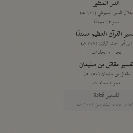
الدر المنثور
لال الدين السيوطي (٩١١ هـ)
نحو ١٣ مجلدًا
سير القرآن العظيم مسندًا
ابن أبي حاتم الرازي (٣٢٧ هـ)
نحو ١٠ مجلدات
فسير مقاتل بن سليمان
مقاتل بن سليمان (١٥٠ هـ)
نحو ٥ مجلدات
تفسير قتادة
دة بن دعامة السّدوسيّ (١١٧ هـ)