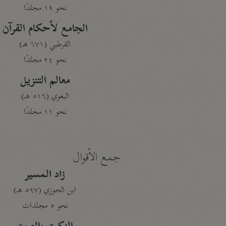
نحو ١٩ مجلدًا
الجامع لأحكام القرآن
القرطبي (٦٧١ هـ)
نحو ٢٤ مجلدًا
معالم التنزيل
البغوي (٥١٦ هـ)
نحو ١١ مجلدًا
جمع الأقوال
زاد المسير
ابن الجوزي (٥٩٧ هـ)
نحو ٥ مجلدات