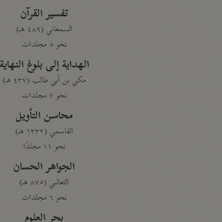
تفسير القرآن
السمعاني (٤٨٩ هـ)
نحو ٥ مجلدات
الهداية إلى بلوغ النهاية
مكي بن أبي طالب (٤٣٧ هـ)
نحو ٧ مجلدات
محاسن التأويل
القاسمي (١٣٣٢ هـ)
نحو ١١ مجلدًا
الجواهر الحسان
الثعالبي (٨٧٥ هـ)
نحو ٦ مجلدات
بحر العلوم