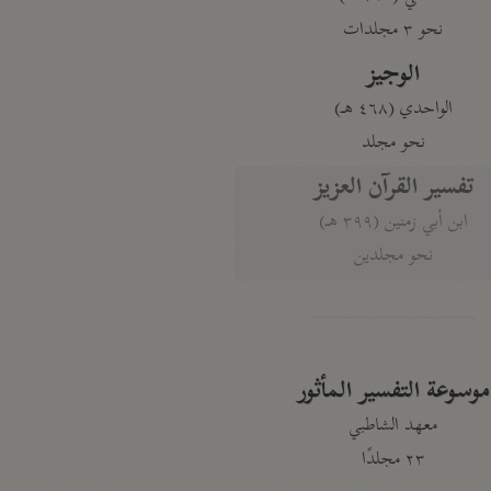
نحو ٣ مجلدات
الوجيز
الواحدي (٤٦٨ هـ)
نحو مجلد
تفسير القرآن العزيز
ابن أبي زمنين (٣٩٩ هـ)
نحو مجلدين
موسوعة التفسير المأثور
معهد الشاطبي
٢٣ مجلدًا