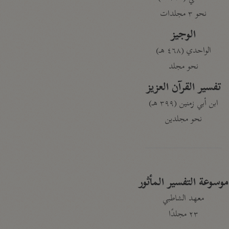
نحو ٣ مجلدات
الوجيز
الواحدي (٤٦٨ هـ)
نحو مجلد
تفسير القرآن العزيز
ابن أبي زمنين (٣٩٩ هـ)
نحو مجلدين
موسوعة التفسير المأثور
معهد الشاطبي
٢٣ مجلدًا