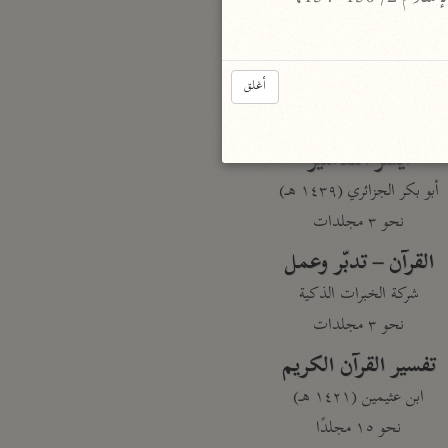
نحو مجلد
تيسير الكريم الرحمن
السعدي (١٣٧٦ هـ)
أغلق
نحو ٤ مجلدات
أيسر التفاسير
أبو بكر الجزائري (١٤٣٩ هـ)
نحو ٣ مجلدات
القرآن – تدبّر وعمل
شركة الخبرات الذكية
نحو ٣ مجلدات
تفسير القرآن الكريم
ابن عثيمين (١٤٢١ هـ)
نحو ١٥ مجلدًا