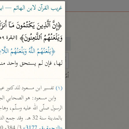
غريب القرآن لابن الهائم — ابن الها
وَیَلۡعَنُهُمُ ٱللَّـٰعِنُونَ﴾ 
[البقرة ١٥٩]
بحث
تفسير
﴿يَلْعَنُهُمُ اللَّهُ وَيَلْعَنُهُمُ اللّ
لها، فإن لم يستحق واحد منه
 characters for results.
أمّهات
جامع البيان
(١)
 تفسير ابن مسعود للدكتور عيسوي 2/ 78 عن الدر المنث

ابن جرير الطبري (٣١٠ هـ)
نحو ٢٨ مجلدًا
تفسير القرآن العظيم
بالمدينة سنة 32 هـ. وقد جمع الدكتور محمد أحمد عيسوي تفسيره ودرسه. (تفسير ابن مسعود للعيسوي (المقدمة) ، وأسد الغابة 
ابن كثير (٧٧٤ هـ)
«الترجمة رقم 3177»
 3/ 384- 390، وتهذيب التهذيب 