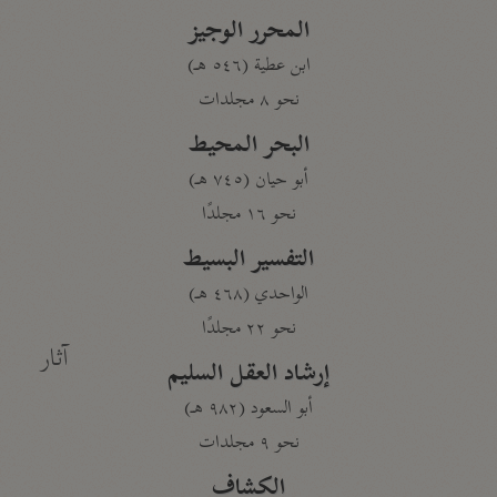
المحرر الوجيز
ابن عطية (٥٤٦ هـ)
نحو ٨ مجلدات
البحر المحيط
أبو حيان (٧٤٥ هـ)
نحو ١٦ مجلدًا
التفسير البسيط
الواحدي (٤٦٨ هـ)
نحو ٢٢ مجلدًا
آثار
إرشاد العقل السليم
أبو السعود (٩٨٢ هـ)
نحو ٩ مجلدات
الكشاف