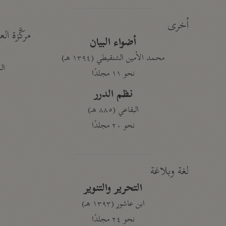
أخرى
مركَّزة الع
أضواء البيان
محمد الأمين الشنقيطي (١٣٩٤ هـ)
الم
نحو ١١ مجلدًا
نظم الدرر
البقاعي (٨٨٥ هـ)
نحو ٢٠ مجلدًا
لغة وبلاغة
التحرير والتنوير
ابن عاشور (١٣٩٣ هـ)
نحو ٢٤ مجلدًا