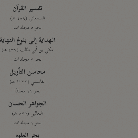
تفسير القرآن
السمعاني (٤٨٩ هـ)
نحو ٥ مجلدات
الهداية إلى بلوغ النهاية
مكي بن أبي طالب (٤٣٧ هـ)
نحو ٧ مجلدات
محاسن التأويل
القاسمي (١٣٣٢ هـ)
نحو ١١ مجلدًا
الجواهر الحسان
الثعالبي (٨٧٥ هـ)
نحو ٦ مجلدات
بحر العلوم