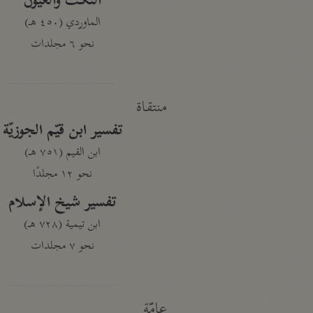
النكت والعيون
الماوردي (٤٥٠ هـ)
نحو ٦ مجلدات
منتقاة
تفسير ابن قيّم الجوزيّة
ابن القيم (٧٥١ هـ)
نحو ١٢ مجلدًا
تفسير شيخ الإسلام
ابن تيمية (٧٢٨ هـ)
نحو ٧ مجلدات
عامّة