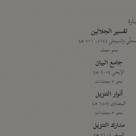
بارة
تفسير الجلالين
حلّي والسيوطي (٨٦٤، ٩١١ هـ)
نحو مجلد
جامع البيان
الإيجي (٩٠٥ هـ)
نحو ٣ مجلدات
أنوار التنزيل
البيضاوي (٦٨٥ هـ)
نحو ٣ مجلدات
مدارك التنزيل
النسفي (٧١٠ هـ)