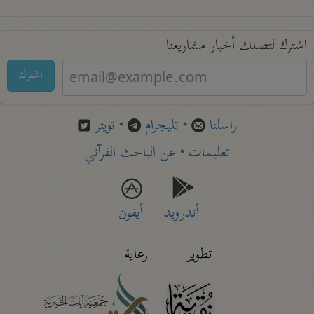
اشترك لتصلك أخبار مشاريعنا
اشترك
راسلنا
•
تليجرام
•
تويتر
تعليمات
•
عن الباحث القرآني
أندرويد
أيفون
تطوير
رعاية