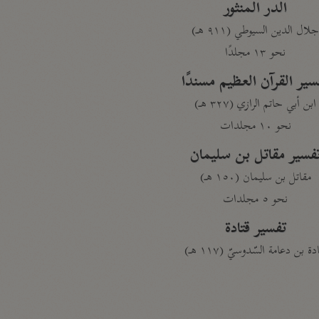
الدر المنثور
لال الدين السيوطي (٩١١ هـ)
نحو ١٣ مجلدًا
سير القرآن العظيم مسندًا
ابن أبي حاتم الرازي (٣٢٧ هـ)
نحو ١٠ مجلدات
فسير مقاتل بن سليمان
مقاتل بن سليمان (١٥٠ هـ)
نحو ٥ مجلدات
تفسير قتادة
دة بن دعامة السّدوسيّ (١١٧ هـ)