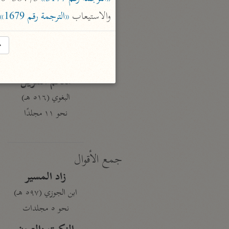
نحو ١٩ مجلدًا
والاستيعاب 
«الترجمة رقم 1679»
الجامع لأحكام القرآن
القرطبي (٦٧١ هـ)
→
نحو ٢٤ مجلدًا
معالم التنزيل
البغوي (٥١٦ هـ)
نحو ١١ مجلدًا
جمع الأقوال
زاد المسير
ابن الجوزي (٥٩٧ هـ)
نحو ٥ مجلدات