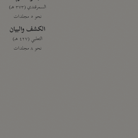
السمرقندي (٣٧٣ هـ)
نحو ٥ مجلدات
الكشف والبيان
الثعلبي (٤٢٧ هـ)
نحو ٨ مجلدات