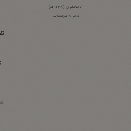
الزمخشري (٥٣٨ هـ)
ج
نحو ٨ مجلدات
تف
ت
قتا