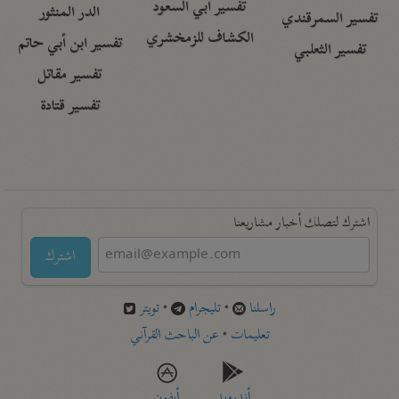
تفسير أبي السعود
الدر المنثور
تفسير السمرقندي
الكشاف للزمخشري
تفسير ابن أبي حاتم
تفسير الثعلبي
تفسير مقاتل
تفسير قتادة
اشترك لتصلك أخبار مشاريعنا
اشترك
راسلنا
•
تليجرام
•
تويتر
تعليمات
•
عن الباحث القرآني
أندرويد
أيفون