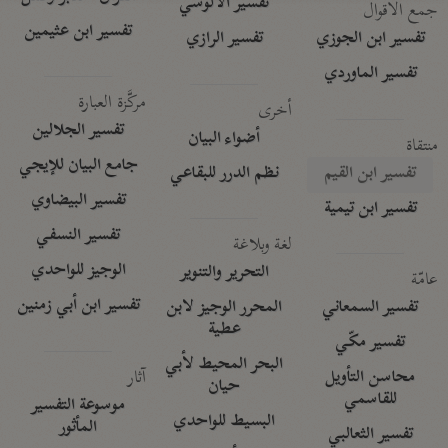
تفسير الآلوسي
جمع الأقوال
تفسير ابن عثيمين
تفسير ابن الجوزي
تفسير الرازي
تفسير الماوردي
مركَّزة العبارة
أخرى
تفسير الجلالين
أضواء البيان
منتقاة
جامع البيان للإيجي
تفسير ابن القيم
نظم الدرر للبقاعي
تفسير البيضاوي
تفسير ابن تيمية
تفسير النسفي
لغة وبلاغة
الوجيز للواحدي
التحرير والتنوير
عامّة
تفسير ابن أبي زمنين
تفسير السمعاني
المحرر الوجيز لابن
عطية
تفسير مكّي
البحر المحيط لأبي
آثار
محاسن التأويل
حيان
للقاسمي
موسوعة التفسير
البسيط للواحدي
المأثور
تفسير الثعالبي