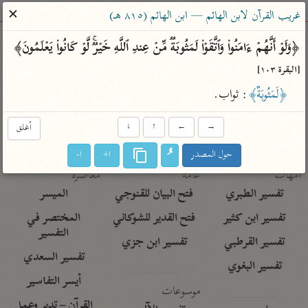
ساهم معنا في نشر القرآن والعلم الشرعي
✕
غريب القرآن لابن الهائم — ابن الهائم (٨١٥ هـ)
الباحث القرآني
﴿وَلَوۡ أَنَّهُمۡ ءَامَنُوا۟ وَٱتَّقَوۡا۟ لَمَثُوبَةࣱ مِّنۡ عِندِ ٱللَّهِ خَیۡرࣱۚ لَّوۡ كَانُوا۟ یَعۡلَمُونَ﴾ 
[البقرة ١٠٣]
بحث
تفسير
علوم
مصاحف
معاجم
﴿لَمَثُوبَةٌ﴾
: ثواب.
→
←
↑
↓
أغلق
Type 2 or more characters for results.
حول المصدر
ا+
ا-
Type 1 or more
أمّهات
عامّة
معاصرة
characters for results.
تفسير الطبري
فتح البيان للقنوجي
الميسر
تفسير ابن كثير
فتح القدير للشوكاني
المختصر في
التفسير
تفسير القرطبي
تفسير ابن جزي
تفسير السعدي
تفسير البغوي
أيسر التفاسير
موسوعات
القرآن – تدبر وعمل