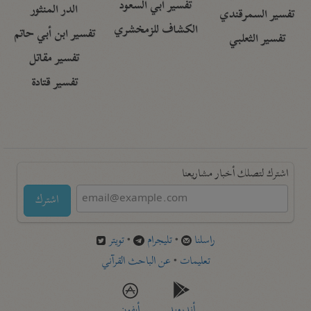
تفسير أبي السعود
الدر المنثور
تفسير السمرقندي
الكشاف للزمخشري
تفسير ابن أبي حاتم
تفسير الثعلبي
تفسير مقاتل
تفسير قتادة
اشترك لتصلك أخبار مشاريعنا
اشترك
راسلنا
•
تليجرام
•
تويتر
تعليمات
•
عن الباحث القرآني
أندرويد
أيفون