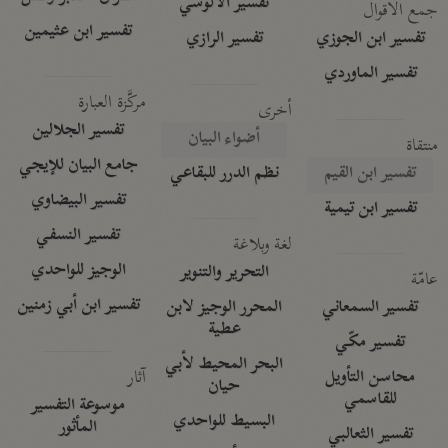
تفسير الآلوسي
جمع الأقوال
تفسير ابن عثيمين
تفسير ابن الجوزي
تفسير الرازي
تفسير الماوردي
مركَّزة العبارة
أخرى
تفسير الجلالين
أضواء البيان
منتقاة
جامع البيان للإيجي
تفسير ابن القيم
نظم الدرر للبقاعي
تفسير البيضاوي
تفسير ابن تيمية
تفسير النسفي
لغة وبلاغة
الوجيز للواحدي
التحرير والتنوير
عامّة
تفسير ابن أبي زمنين
تفسير السمعاني
المحرر الوجيز لابن
عطية
تفسير مكّي
البحر المحيط لأبي
آثار
محاسن التأويل
حيان
للقاسمي
موسوعة التفسير
البسيط للواحدي
المأثور
تفسير الثعالبي