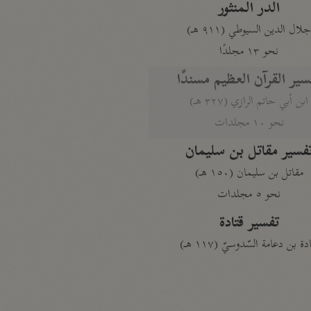
الدر المنثور
لال الدين السيوطي (٩١١ هـ)
نحو ١٣ مجلدًا
سير القرآن العظيم مسندًا
ابن أبي حاتم الرازي (٣٢٧ هـ)
نحو ١٠ مجلدات
فسير مقاتل بن سليمان
مقاتل بن سليمان (١٥٠ هـ)
نحو ٥ مجلدات
تفسير قتادة
دة بن دعامة السّدوسيّ (١١٧ هـ)