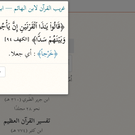
غريب القرآن لابن الهائم — ابن الها
وَبَیۡنَهُمۡ سَدࣰّا﴾ 
[الكهف ٩٤]
بحث
تفسير
﴿خَرْجاً﴾
: أي جعلا.
→
 characters for results.
أمّهات
جامع البيان
ابن جرير الطبري (٣١٠ هـ)
نحو ٢٨ مجلدًا
تفسير القرآن العظيم
ابن كثير (٧٧٤ هـ)