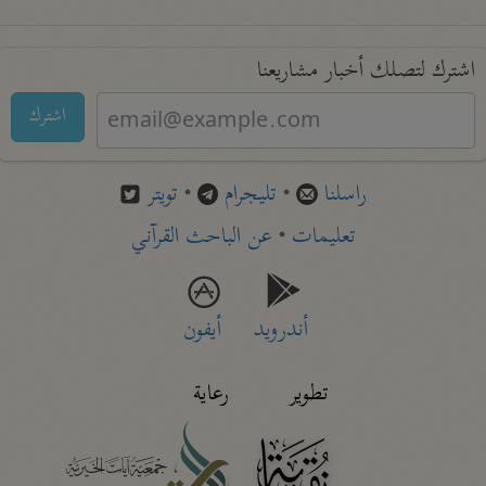
اشترك لتصلك أخبار مشاريعنا
اشترك
راسلنا
•
تليجرام
•
تويتر
تعليمات
•
عن الباحث القرآني
أندرويد
أيفون
تطوير
رعاية