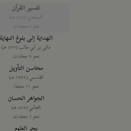
تفسير القرآن
السمعاني (٤٨٩ هـ)
نحو ٥ مجلدات
الهداية إلى بلوغ النهاية
مكي بن أبي طالب (٤٣٧ هـ)
نحو ٧ مجلدات
محاسن التأويل
القاسمي (١٣٣٢ هـ)
نحو ١١ مجلدًا
الجواهر الحسان
الثعالبي (٨٧٥ هـ)
نحو ٦ مجلدات
بحر العلوم