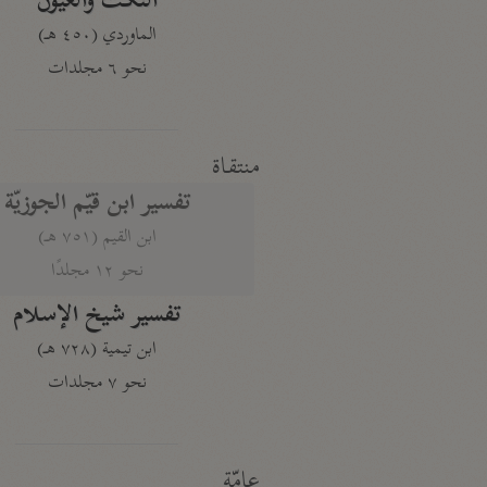
النكت والعيون
الماوردي (٤٥٠ هـ)
نحو ٦ مجلدات
منتقاة
تفسير ابن قيّم الجوزيّة
ابن القيم (٧٥١ هـ)
نحو ١٢ مجلدًا
تفسير شيخ الإسلام
ابن تيمية (٧٢٨ هـ)
نحو ٧ مجلدات
عامّة