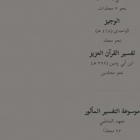
نحو ٣ مجلدات
الوجيز
الواحدي (٤٦٨ هـ)
نحو مجلد
تفسير القرآن العزيز
ابن أبي زمنين (٣٩٩ هـ)
نحو مجلدين
موسوعة التفسير المأثور
معهد الشاطبي
٢٣ مجلدًا