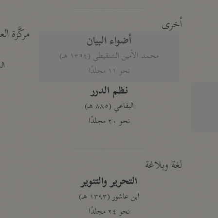
أخرى
مركَّزة الع
أضواء البيان
محمد الأمين الشنقيطي (١٣٩٤ هـ)
الم
نحو ١١ مجلدًا
نظم الدرر
البقاعي (٨٨٥ هـ)
نحو ٢٠ مجلدًا
لغة وبلاغة
التحرير والتنوير
ابن عاشور (١٣٩٣ هـ)
نحو ٢٤ مجلدًا