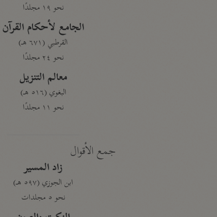
نحو ١٩ مجلدًا
الجامع لأحكام القرآن
القرطبي (٦٧١ هـ)
نحو ٢٤ مجلدًا
معالم التنزيل
البغوي (٥١٦ هـ)
نحو ١١ مجلدًا
جمع الأقوال
زاد المسير
ابن الجوزي (٥٩٧ هـ)
نحو ٥ مجلدات