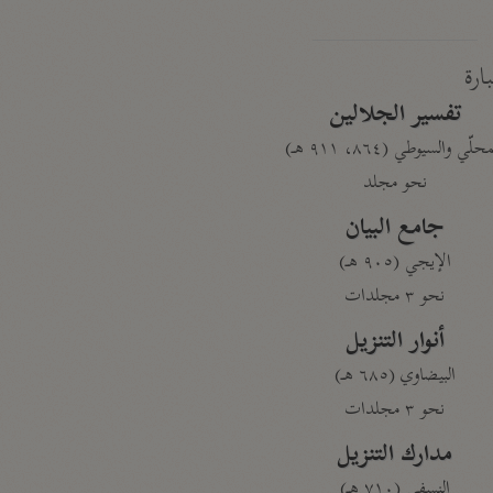
بارة
تفسير الجلالين
حلّي والسيوطي (٨٦٤، ٩١١ هـ)
نحو مجلد
جامع البيان
الإيجي (٩٠٥ هـ)
نحو ٣ مجلدات
أنوار التنزيل
البيضاوي (٦٨٥ هـ)
نحو ٣ مجلدات
مدارك التنزيل
النسفي (٧١٠ هـ)