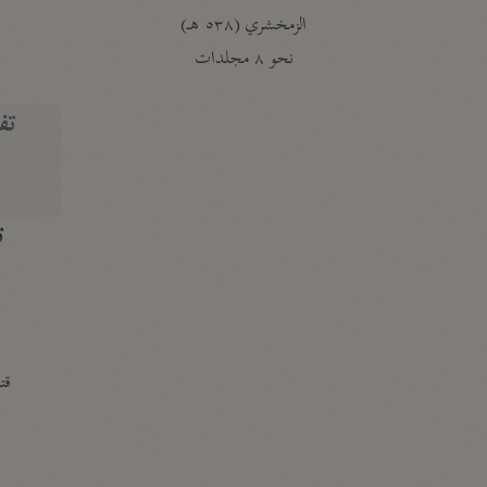
الزمخشري (٥٣٨ هـ)
ج
نحو ٨ مجلدات
تف
ت
قتا