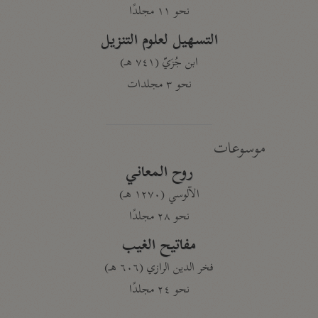
نحو ١١ مجلدًا
التسهيل لعلوم التنزيل
ابن جُزَيّ (٧٤١ هـ)
نحو ٣ مجلدات
موسوعات
روح المعاني
الآلوسي (١٢٧٠ هـ)
نحو ٢٨ مجلدًا
مفاتيح الغيب
فخر الدين الرازي (٦٠٦ هـ)
نحو ٢٤ مجلدًا