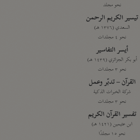
نحو مجلد
تيسير الكريم الرحمن
السعدي (١٣٧٦ هـ)
نحو ٤ مجلدات
أيسر التفاسير
أبو بكر الجزائري (١٤٣٩ هـ)
نحو ٣ مجلدات
القرآن – تدبّر وعمل
شركة الخبرات الذكية
نحو ٣ مجلدات
تفسير القرآن الكريم
ابن عثيمين (١٤٢١ هـ)
نحو ١٥ مجلدًا