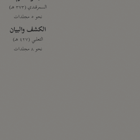
السمرقندي (٣٧٣ هـ)
نحو ٥ مجلدات
الكشف والبيان
الثعلبي (٤٢٧ هـ)
نحو ٨ مجلدات