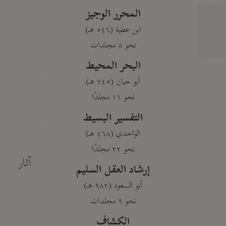
المحرر الوجيز
ابن عطية (٥٤٦ هـ)
نحو ٨ مجلدات
البحر المحيط
أبو حيان (٧٤٥ هـ)
نحو ١٦ مجلدًا
التفسير البسيط
الواحدي (٤٦٨ هـ)
نحو ٢٢ مجلدًا
آثار
إرشاد العقل السليم
أبو السعود (٩٨٢ هـ)
نحو ٩ مجلدات
الكشاف