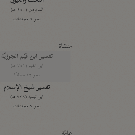
النكت والعيون
الماوردي (٤٥٠ هـ)
نحو ٦ مجلدات
منتقاة
تفسير ابن قيّم الجوزيّة
ابن القيم (٧٥١ هـ)
نحو ١٢ مجلدًا
تفسير شيخ الإسلام
ابن تيمية (٧٢٨ هـ)
نحو ٧ مجلدات
عامّة