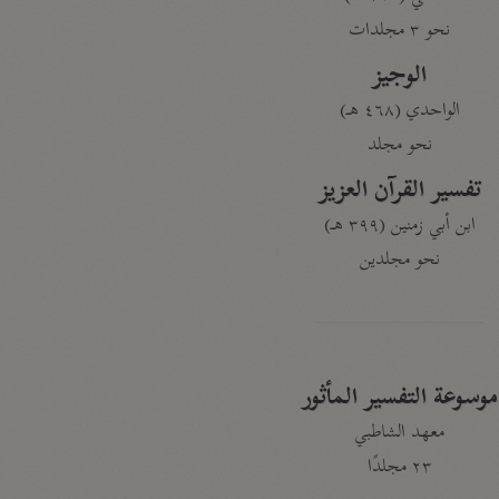
نحو ٣ مجلدات
الوجيز
الواحدي (٤٦٨ هـ)
نحو مجلد
تفسير القرآن العزيز
ابن أبي زمنين (٣٩٩ هـ)
نحو مجلدين
موسوعة التفسير المأثور
معهد الشاطبي
٢٣ مجلدًا