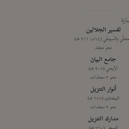
بارة
تفسير الجلالين
حلّي والسيوطي (٨٦٤، ٩١١ هـ)
نحو مجلد
جامع البيان
الإيجي (٩٠٥ هـ)
نحو ٣ مجلدات
أنوار التنزيل
البيضاوي (٦٨٥ هـ)
نحو ٣ مجلدات
مدارك التنزيل
النسفي (٧١٠ هـ)