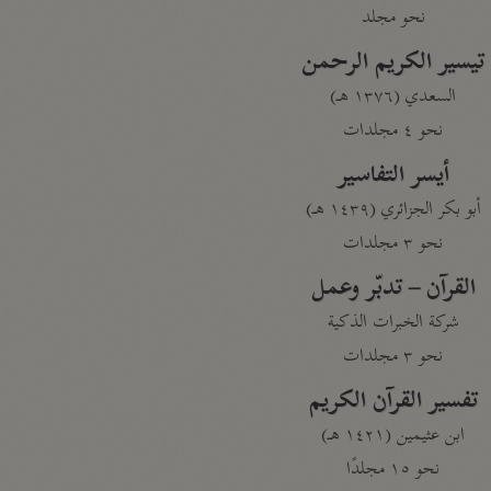
نحو مجلد
تيسير الكريم الرحمن
السعدي (١٣٧٦ هـ)
نحو ٤ مجلدات
أيسر التفاسير
أبو بكر الجزائري (١٤٣٩ هـ)
نحو ٣ مجلدات
القرآن – تدبّر وعمل
شركة الخبرات الذكية
نحو ٣ مجلدات
تفسير القرآن الكريم
ابن عثيمين (١٤٢١ هـ)
نحو ١٥ مجلدًا