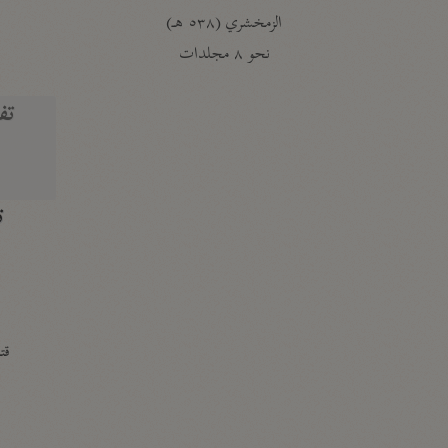
الزمخشري (٥٣٨ هـ)
ج
نحو ٨ مجلدات
تف
ت
قتا