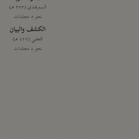
السمرقندي (٣٧٣ هـ)
نحو ٥ مجلدات
الكشف والبيان
الثعلبي (٤٢٧ هـ)
نحو ٨ مجلدات