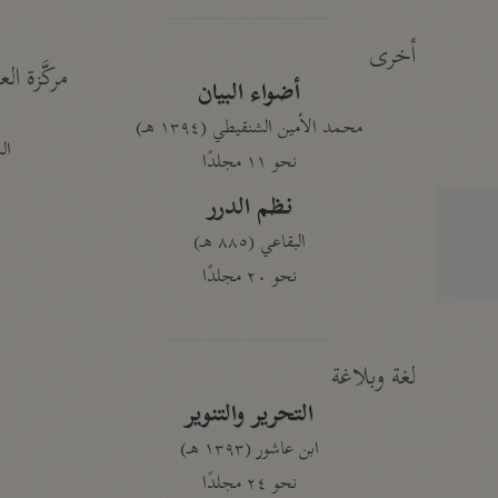
أخرى
مركَّزة الع
أضواء البيان
محمد الأمين الشنقيطي (١٣٩٤ هـ)
الم
نحو ١١ مجلدًا
نظم الدرر
البقاعي (٨٨٥ هـ)
نحو ٢٠ مجلدًا
لغة وبلاغة
التحرير والتنوير
ابن عاشور (١٣٩٣ هـ)
نحو ٢٤ مجلدًا