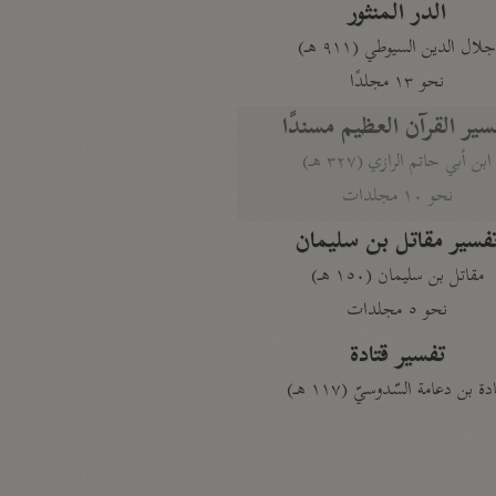
الدر المنثور
لال الدين السيوطي (٩١١ هـ)
نحو ١٣ مجلدًا
سير القرآن العظيم مسندًا
ابن أبي حاتم الرازي (٣٢٧ هـ)
نحو ١٠ مجلدات
فسير مقاتل بن سليمان
مقاتل بن سليمان (١٥٠ هـ)
نحو ٥ مجلدات
تفسير قتادة
دة بن دعامة السّدوسيّ (١١٧ هـ)