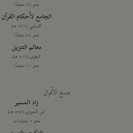
نحو ١٩ مجلدًا
الجامع لأحكام القرآن
القرطبي (٦٧١ هـ)
نحو ٢٤ مجلدًا
معالم التنزيل
البغوي (٥١٦ هـ)
نحو ١١ مجلدًا
جمع الأقوال
زاد المسير
ابن الجوزي (٥٩٧ هـ)
نحو ٥ مجلدات