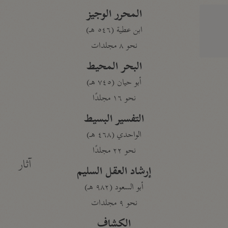
المحرر الوجيز
ابن عطية (٥٤٦ هـ)
نحو ٨ مجلدات
البحر المحيط
أبو حيان (٧٤٥ هـ)
نحو ١٦ مجلدًا
التفسير البسيط
الواحدي (٤٦٨ هـ)
نحو ٢٢ مجلدًا
آثار
إرشاد العقل السليم
أبو السعود (٩٨٢ هـ)
نحو ٩ مجلدات
الكشاف