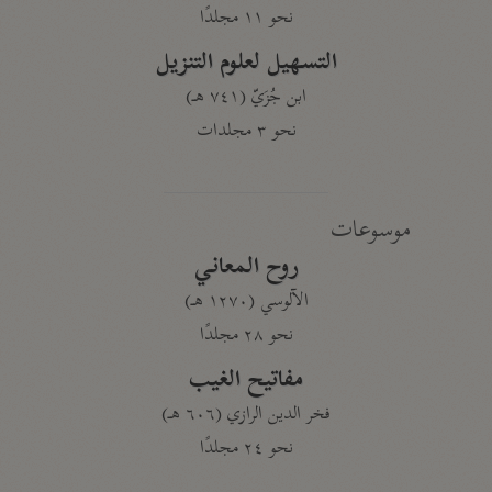
نحو ١١ مجلدًا
التسهيل لعلوم التنزيل
ابن جُزَيّ (٧٤١ هـ)
نحو ٣ مجلدات
موسوعات
روح المعاني
الآلوسي (١٢٧٠ هـ)
نحو ٢٨ مجلدًا
مفاتيح الغيب
فخر الدين الرازي (٦٠٦ هـ)
نحو ٢٤ مجلدًا