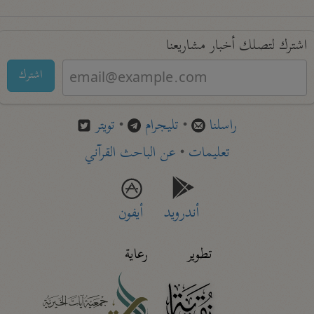
اشترك لتصلك أخبار مشاريعنا
اشترك
راسلنا
•
تليجرام
•
تويتر
تعليمات
•
عن الباحث القرآني
أندرويد
أيفون
تطوير
رعاية