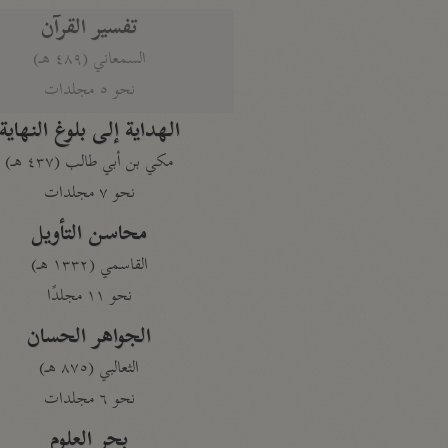
تفسير القرآن
السمعاني (٤٨٩ هـ)
نحو ٥ مجلدات
الهداية إلى بلوغ النهاية
مكي بن أبي طالب (٤٣٧ هـ)
نحو ٧ مجلدات
محاسن التأويل
القاسمي (١٣٣٢ هـ)
نحو ١١ مجلدًا
الجواهر الحسان
الثعالبي (٨٧٥ هـ)
نحو ٦ مجلدات
بحر العلوم