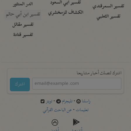
تفسير أبي السعود
الدر المنثور
تفسير السمرقندي
الكشاف للزمخشري
تفسير ابن أبي حاتم
تفسير الثعلبي
تفسير مقاتل
تفسير قتادة
اشترك لتصلك أخبار مشاريعنا
اشترك
راسلنا
•
تليجرام
•
تويتر
تعليمات
•
عن الباحث القرآني
أندرويد
أيفون