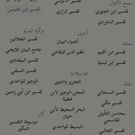
تفسير الآلوسي
جمع الأقوال
تفسير ابن عثيمين
تفسير ابن الجوزي
تفسير الرازي
تفسير الماوردي
مركَّزة العبارة
أخرى
تفسير الجلالين
أضواء البيان
منتقاة
جامع البيان للإيجي
تفسير ابن القيم
نظم الدرر للبقاعي
تفسير البيضاوي
تفسير ابن تيمية
تفسير النسفي
لغة وبلاغة
الوجيز للواحدي
التحرير والتنوير
عامّة
تفسير ابن أبي زمنين
تفسير السمعاني
المحرر الوجيز لابن
عطية
تفسير مكّي
البحر المحيط لأبي
آثار
محاسن التأويل
حيان
للقاسمي
موسوعة التفسير
البسيط للواحدي
المأثور
تفسير الثعالبي