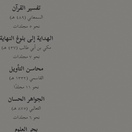
تفسير القرآن
السمعاني (٤٨٩ هـ)
نحو ٥ مجلدات
الهداية إلى بلوغ النهاية
مكي بن أبي طالب (٤٣٧ هـ)
نحو ٧ مجلدات
محاسن التأويل
القاسمي (١٣٣٢ هـ)
نحو ١١ مجلدًا
الجواهر الحسان
الثعالبي (٨٧٥ هـ)
نحو ٦ مجلدات
بحر العلوم