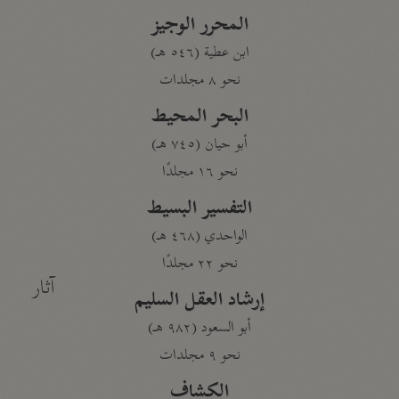
المحرر الوجيز
ابن عطية (٥٤٦ هـ)
نحو ٨ مجلدات
البحر المحيط
أبو حيان (٧٤٥ هـ)
نحو ١٦ مجلدًا
التفسير البسيط
الواحدي (٤٦٨ هـ)
نحو ٢٢ مجلدًا
آثار
إرشاد العقل السليم
أبو السعود (٩٨٢ هـ)
نحو ٩ مجلدات
الكشاف