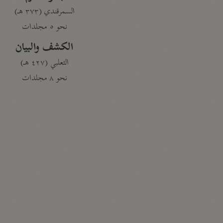
السمرقندي (٣٧٣ هـ)
نحو ٥ مجلدات
الكشف والبيان
الثعلبي (٤٢٧ هـ)
نحو ٨ مجلدات