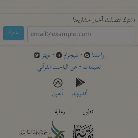
اشترك لتصلك أخبار مشاريعنا
اشترك
راسلنا
•
تليجرام
•
تويتر
تعليمات
•
عن الباحث القرآني
أندرويد
أيفون
تطوير
رعاية