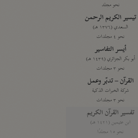
نحو مجلد
تيسير الكريم الرحمن
السعدي (١٣٧٦ هـ)
نحو ٤ مجلدات
أيسر التفاسير
أبو بكر الجزائري (١٤٣٩ هـ)
نحو ٣ مجلدات
القرآن – تدبّر وعمل
شركة الخبرات الذكية
نحو ٣ مجلدات
تفسير القرآن الكريم
ابن عثيمين (١٤٢١ هـ)
نحو ١٥ مجلدًا