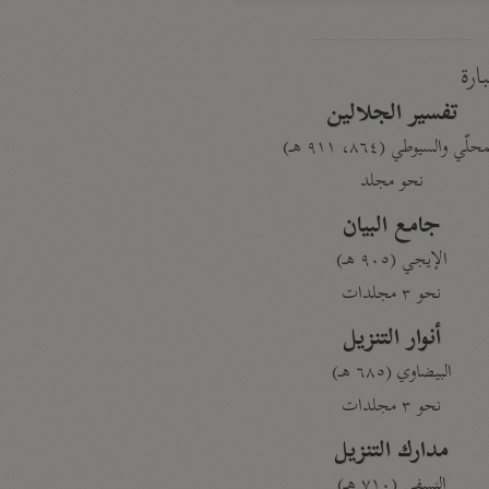
بارة
تفسير الجلالين
حلّي والسيوطي (٨٦٤، ٩١١ هـ)
نحو مجلد
جامع البيان
الإيجي (٩٠٥ هـ)
نحو ٣ مجلدات
أنوار التنزيل
البيضاوي (٦٨٥ هـ)
نحو ٣ مجلدات
مدارك التنزيل
النسفي (٧١٠ هـ)