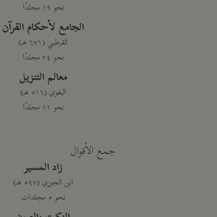
نحو ١٩ مجلدًا
الجامع لأحكام القرآن
القرطبي (٦٧١ هـ)
نحو ٢٤ مجلدًا
معالم التنزيل
البغوي (٥١٦ هـ)
نحو ١١ مجلدًا
جمع الأقوال
زاد المسير
ابن الجوزي (٥٩٧ هـ)
نحو ٥ مجلدات