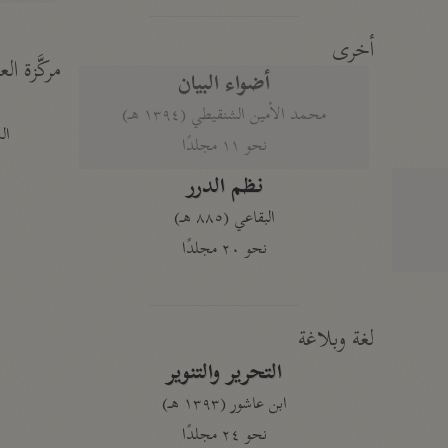
أخرى
مركَّزة الع
أضواء البيان
محمد الأمين الشنقيطي (١٣٩٤ هـ)
الم
نحو ١١ مجلدًا
نظم الدرر
البقاعي (٨٨٥ هـ)
نحو ٢٠ مجلدًا
لغة وبلاغة
التحرير والتنوير
ابن عاشور (١٣٩٣ هـ)
نحو ٢٤ مجلدًا