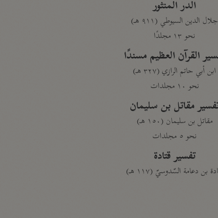
الدر المنثور
لال الدين السيوطي (٩١١ هـ)
نحو ١٣ مجلدًا
سير القرآن العظيم مسندًا
ابن أبي حاتم الرازي (٣٢٧ هـ)
نحو ١٠ مجلدات
فسير مقاتل بن سليمان
مقاتل بن سليمان (١٥٠ هـ)
نحو ٥ مجلدات
تفسير قتادة
دة بن دعامة السّدوسيّ (١١٧ هـ)