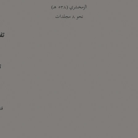
الزمخشري (٥٣٨ هـ)
ج
نحو ٨ مجلدات
تف
ت
قتا