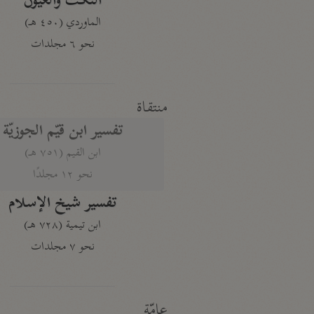
النكت والعيون
الماوردي (٤٥٠ هـ)
نحو ٦ مجلدات
منتقاة
تفسير ابن قيّم الجوزيّة
ابن القيم (٧٥١ هـ)
نحو ١٢ مجلدًا
تفسير شيخ الإسلام
ابن تيمية (٧٢٨ هـ)
نحو ٧ مجلدات
عامّة