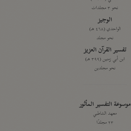
نحو ٣ مجلدات
الوجيز
الواحدي (٤٦٨ هـ)
نحو مجلد
تفسير القرآن العزيز
ابن أبي زمنين (٣٩٩ هـ)
نحو مجلدين
موسوعة التفسير المأثور
معهد الشاطبي
٢٣ مجلدًا