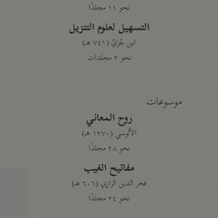
نحو ١١ مجلدًا
التسهيل لعلوم التنزيل
ابن جُزَيّ (٧٤١ هـ)
نحو ٣ مجلدات
موسوعات
روح المعاني
الآلوسي (١٢٧٠ هـ)
نحو ٢٨ مجلدًا
مفاتيح الغيب
فخر الدين الرازي (٦٠٦ هـ)
نحو ٢٤ مجلدًا