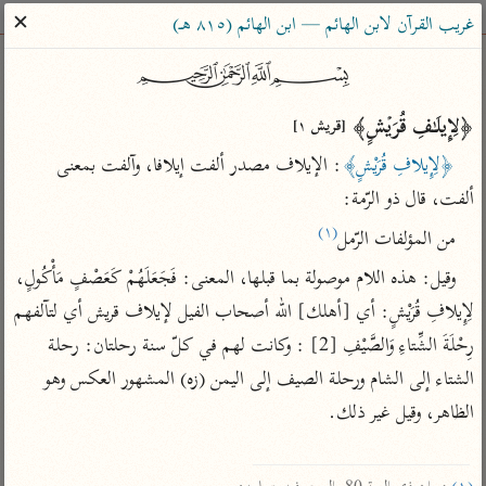
ساهم معنا في نشر القرآن والعلم الشرعي
✕
غريب القرآن لابن الهائم — ابن الهائم (٨١٥ هـ)
الباحث القرآني
﷽
﴿لِإِیلَـٰفِ قُرَیۡشٍ﴾ 
بحث
تفسير
علوم
مصاحف
معاجم
[قريش ١]
﴿لِإِيلافِ قُرَيْشٍ﴾
: الإيلاف مصدر ألفت إيلافا، وآلفت بمعنى 
ألفت، قال ذو الرّمة:
Type 2 or more characters for results.
(١)
من المؤلفات الرّمل
Type 1 or more
أمّهات
عامّة
معاصرة
وقيل: هذه اللام موصولة بما قبلها، المعنى: فَجَعَلَهُمْ كَعَصْفٍ مَأْكُولٍ، 
characters for results.
تفسير الطبري
فتح البيان للقنوجي
الميسر
لِإِيلافِ قُرَيْشٍ: أي [أهلك] الله أصحاب الفيل لإيلاف قريش أي لتآلفهم 
رِحْلَةَ الشِّتاءِ وَالصَّيْفِ [2] : وكانت لهم في كلّ سنة رحلتان: رحلة 
تفسير ابن كثير
فتح القدير للشوكاني
المختصر في
التفسير
الشتاء إلى الشام ورحلة الصيف إلى اليمن (زه) المشهور العكس وهو 
تفسير القرطبي
تفسير ابن جزي
تفسير السعدي
الظاهر، وقيل غير ذلك.

تفسير البغوي
أيسر التفاسير
موسوعات
القرآن – تدبر وعمل