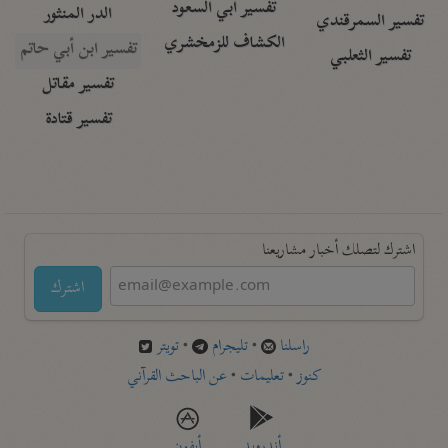
تفسير أبي السعود
الدر المنثور
تفسير السمرقندي
الكشاف للزمخشري
تفسير ابن أبي حاتم
تفسير الثعلبي
تفسير مقاتل
تفسير قتادة
اشترك لتصلك أخبار مشاريعنا
اشترك
راسلنا
•
تليجرام
•
تويتر
كنوز
•
تعليمات
•
عن الباحث القرآني
أندرويد
أيفون