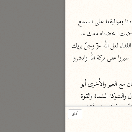
قال: فقد آمنّا بك وصدّقناك وشهدنا أن ما جئت به هو الحق وأعطيناك على ذلك عهودنا ومواثيقنا على السمع 
والطاعة، فامض يا رسول الله ما أردت فوالذي بعثك بالحق إن استعرضت بنا هذا البحر فخضت لخضناه معك ما 
تخلف منا رجل واحد، وما نكره أن يلقانا بنا عدوّنا غدا إنّا لصبر عند الحرب، صدق عند اللقاء لعل الله عزّ وجلّ يريك 
منا ما تقر به عينك فسر بنا على بركة الله، ففرح بذلك النبيّ ﷺ‎ ونشّطه قول سعد ثمّ قال: سيروا على بركة الله وابشروا 
 وذلك قوله وَإِذْ يَعِدُكُمُ اللَّهُ إِحْدَى الطَّائِفَتَيْنِ أَنَّها لَكُمْ أي الفريقين أحدهما أبو سفيان مع العير والأخرى أبو 
جهل مع النفير وَتَوَدُّونَ تريدون أَنَّ غَيْرَ ذاتِ الشَّوْكَةِ تَكُونُ لَكُمْ يعني العير التي ليس فيها قتال والشوكة الشدة والقوة 
وأصلها من الشوك وَيُرِيدُ اللَّهُ أَنْ يُحِقَّ الْحَقَّ أي يحققه ويعلنه بِكَلِماتِهِ بأمره إيّاكم بقتال الكفّار وَيَقْطَعَ دابِرَ الْكافِرِينَ 
أغلق