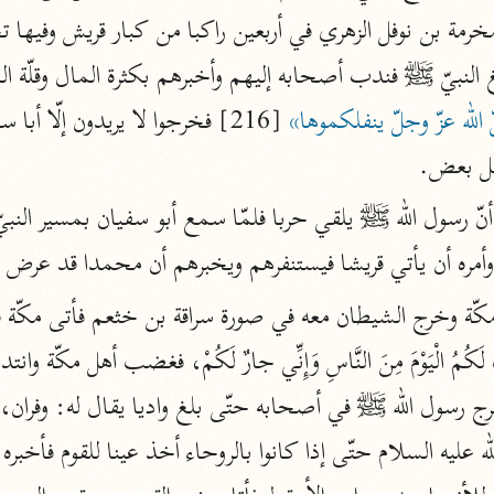
المحرر الوجيز
ابن عطية (٥٤٦ هـ)
 المال وقلّة الجنود فقال: 
نحو ٨ مجلدات
 الله عزّ وجلّ ينفلكموها»
البحر المحيط
قل بعض.
أبو حيان (٧٤٥ هـ)
نحو ١٦ مجلدًا
التفسير البسيط
 وأمره أن يأتي قريشا فيستنفرهم ويخبرهم أن محمدا قد عرض 
الواحدي (٤٦٨ هـ)
نحو ٢٢ مجلدًا
آثار
إرشاد العقل السليم
أبو السعود (٩٨٢ هـ)
نحو ٩ مجلدات
الكشاف