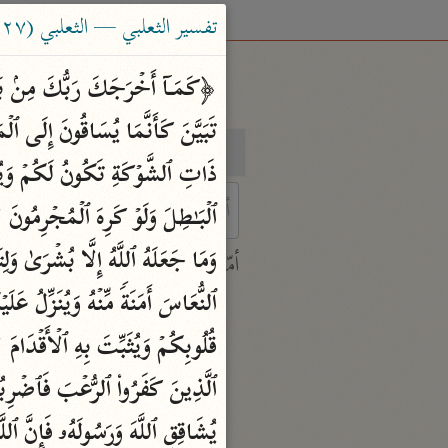
تفسير الثعلبي — الثعلبي (٤٢٧ هـ)
بحث
تفسير
 characters for results.
أمّهات
جامع البيان
ابن جرير الطبري (٣١٠ هـ)
نحو ٢٨ مجلدًا
تفسير القرآن العظيم
یُشَاقِقِ ٱللَّهَ وَرَسُولَهُۥ فَإِنَّ ٱللَّهَ شَدِیدُ ٱلۡعِقَابِ ۝١٣ ذَ ٰ⁠لِكُمۡ فَذ
ابن كثير (٧٧٤ هـ)