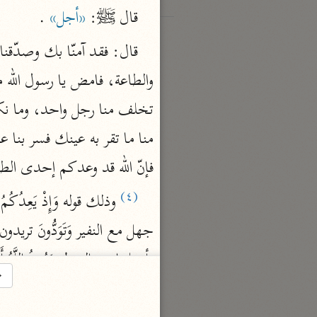
قال ﷺ‎: 
«أجل»
 .
فإنّ الله قد وعدكم إحدى الطا
(٤)
→
فيستأصلهم لِيُحِقَّ الْحَقَّ الإسلا