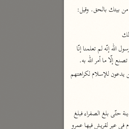
قال ابن حيّان: عن الكلبي وقال أبو عبيدة: هي بمعنى القسم مجازها: الذي أخرجك من بيتك بالحق. وقيل: 
بارة
تفسير الجلالين
ذلك
حلّي والسيوطي (٨٦٤، ٩١١ هـ)
أن المؤمنين لمّا أيقنوا [الشوكة] والحرب يوم بدر وعرفوا أنّه القتال كرهوا ذلك وقالوا: يا رسول الله إنّه لم تعلمنا إنّا 
نحو مجلد
جامع البيان
ع إلّا ما أمر الله به.
الإيجي (٩٠٥ هـ)
وقال ابن زيد: هؤلاء المشركون يجادلونه في الحق كَأَنَّما يُساقُونَ إِلَى الْمَوْتِ [يعني] من يدعون للإسلام لكراهتهم 
نحو ٣ مجلدات
أنوار التنزيل
البيضاوي (٦٨٥ هـ)
نحو ٣ مجلدات
قال ابن عباس وابن الزبير وابن يسار والسدي: أغار كرز بن جابر القرشي على سرح المدينة حتّى بلغ الصفراء فبلغ 
مدارك التنزيل
النبيّ ﷺ‎ فركب في أثره فسبقه كرز فرجع النبيّ ﷺ‎ فأقام سنة وكان أبو سفيان أقبل من الشام في عير لقريش فيها عمرو 
النسفي (٧١٠ هـ)