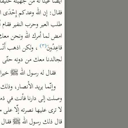
السمرقندي (٣٧٣ هـ)
نحو ٥ مجلدات
الكشف والبيان
الثعلبي (٤٢٧ هـ)
نحو ٨ مجلدات
(٣)
قاعِدُونَ
لجالدنا معك من دونه حتّى ن
فقال له رسول الله ﷺ‎ خيرا ودعا له بخير، ثمّ قال رسول الله ﷺ‎: 
قال ذلك رسول الله ﷺ‎ فقال له سعد بن معاذ: والله كأنّك تريدنا يا رسول الله؟