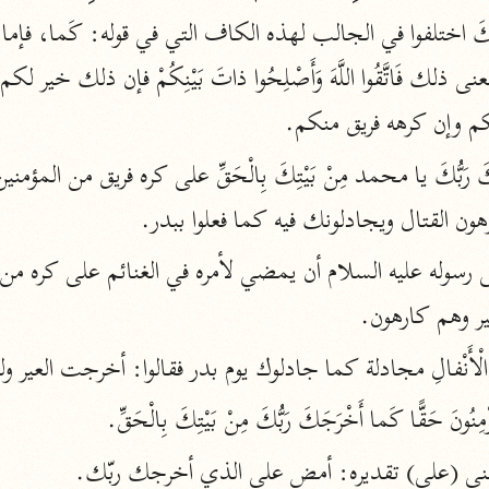
نحو ١١ مجلدًا
 بَيْتِكَ اختلفوا في الجالب لهذه الكاف التي في قوله: كَما، فإم
التسهيل لعلوم التنزيل
ابن جُزَيّ (٧٤١ هـ)
م وإن كرهه فريق منكم.
نحو ٣ مجلدات
ون القتال ويجادلونك فيه كما فعلوا ببدر.
موسوعات
روح المعاني
الآلوسي (١٢٧٠ هـ)
ر وهم كارهون.
نحو ٢٨ مجلدًا
َنِ الْأَنْفالِ مجادلة كما جادلوك يوم بدر فقالوا: أخرجت العير
مفاتيح الغيب
فخر الدين الرازي (٦٠٦ هـ)
نُونَ حَقًّا كَما أَخْرَجَكَ رَبُّكَ مِنْ بَيْتِكَ بِالْحَقِّ.
نحو ٢٤ مجلدًا
ى (على) تقديره: أمض على الذي أخرجك ربّك.