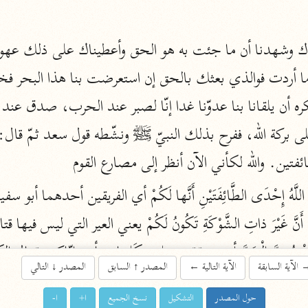
اشترك لتصلك أخبار مشاريعنا
اشترك
راسلنا
•
تليجرام
•
تويتر
تعليمات
•
عن الباحث القرآني
ئفتين. والله لكأني الآن أنظر إلى مصارع القوم
أندرويد
أيفون
تطوير
رعاية
الآية السابقة
الآية التالية
←
المصدر
↑
السابق
المصدر
↓
التالي
م وَيُبْطِلَ الْباطِلَ الكفر.
حول المصدر
التشكيل
نسخ الجميع
ا+
ا-