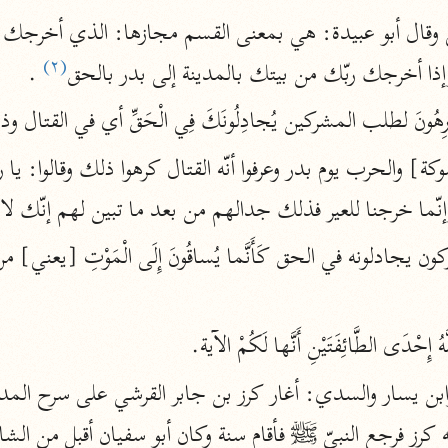
أخرى
(٢)
مركَّزة الع
إذا أخرجك ربّك من بيتك بالمدينة إلى بدر بالحق
 .
أضواء البيان
محمد الأمين الشنقيطي (١٣٩٤ هـ)
ِينَ لَكارِهُونَ لطلب المشركين يُجادِلُونَكَ فِي الْحَقِّ أي في القتال و
الم
نحو ١١ مجلدًا
نظم الدرر
ّما خرجنا للعير فذلك جدالهم من بعد ما تبين لهم إنّك لا تصن
البقاعي (٨٨٥ هـ)
نحو ٢٠ مجلدًا
لغة وبلاغة
َّهُ إِحْدَى الطَّائِفَتَيْنِ أَنَّها لَكُمْ الآية.
التحرير والتنوير
ابن عاشور (١٣٩٣ هـ)
نحو ٢٤ مجلدًا