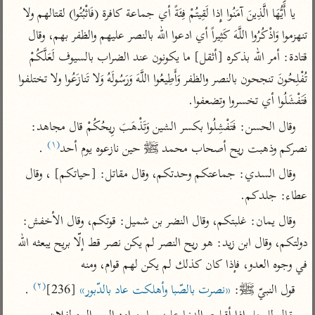
تفسير الآلوسي
جمع الأقوال
يا أَيُّهَا الَّذِينَ آمَنُوا إِذا لَقِيتُمْ فِئَةً أي جماعة كافرة (فَاثْبُتُوا) لقتالهم ولا 
تفسير ابن عثيمين
تفسير ابن الجوزي
تفسير الرازي
تنهزموا وَاذْكُرُوا اللَّهَ كَثِيراً أي ادعوا الله بالنصر عليهم والظفر بهم، وقال 
تفسير الماوردي
قتادة: أمر الله بذكره [أثقل] ما يكونون عند الضراب بالسيوف لَعَلَّكُمْ 
مركَّزة العبارة
أخرى
تُفْلِحُونَ تنجحون بالنصر والظفر وَأَطِيعُوا اللَّهَ وَرَسُولَهُ وَلا تَنازَعُوا ولا تختلفوا 
تفسير الجلالين
أضواء البيان
فَتَفْشَلُوا أي تخسروا وتضعفوا.
منتقاة
جامع البيان للإيجي
تفسير ابن القيم
نظم الدرر للبقاعي
وقال الحسن: فَتَفْشِلُوا بكسر الشين وَتَذْهَبَ رِيحُكُمْ قال مجاهد: 
تفسير البيضاوي
(١)
تفسير ابن تيمية
نصركم وذهبت ريح أصحاب محمد ﷺ‎ حين نازعوه يوم أحد
 .
تفسير النسفي
لغة وبلاغة
وقال السدي: جماعتكم وحدتكم، وقال مقاتل: [حياتكم] ، وقال 
الوجيز للواحدي
التحرير والتنوير
عطاء: جلدكم.
عامّة
تفسير ابن أبي زمنين
تفسير السمعاني
المحرر الوجيز لابن
وقال يمان: غلبتكم، وقال النضر بن شميل: قوتكم، وقال الأخفش: 
عطية
تفسير مكّي
دولتكم، وقال ابن زيد: هو ريح النصر لم يكن نصر قط إلّا بريح يبعثه الله 
البحر المحيط لأبي
في وجوه العدو، فإذا كان كذلك لم يكن لهم قوام، ومنه
آثار
محاسن التأويل
حيان
للقاسمي
موسوعة التفسير
(٢)
قول النبيّ ﷺ‎: 
«نصرت بالصّبا وأهلكت عاد بالدّبور»
 [236]
 .
البسيط للواحدي
المأثور
تفسير الثعالبي