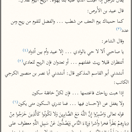
يقال للرجل إذا أقبلت الدنيا عليه بما يهواه: الريح اليوم لفلان.
تفسير أبي السعود
الدر المنثور
تفسير السمرقندي
قال عبيد بن الأبرص:
الكشاف للزمخشري
تفسير ابن أبي حاتم
تفسير الثعلبي
كما حميناك يوم النعف من شطب ... والفضل للقوم من ريح ومن 
تفسير مقاتل
(٣)
عدد
تفسير قتادة
وقال الشاعر:
(٤)
يا صاحبي ألا لا حي بالوادي ... إلا عبيد وأم بين أذواد
(٥)
أتنتظران قليلا ريث غفلتهم ... أو تعدوان فإن الريح للعادي
أنشدني أبو القاسم المذكور قال: أنشدني أبا نصر بن منصور الكرجي 
اشترك لتصلك أخبار مشاريعنا
الكاتب:
اشترك
إذا هبت رياحك فاغتنمها ... فإن لكلّ خافقة سكون
(٦)
راسلنا
•
تليجرام
•
تويتر
ولا يغفل عن الإحسان فيها ... فما تدري السكون متى يكون
تعليمات
•
عن الباحث القرآني
قوله تعالى وَاصْبِرُوا إِنَّ اللَّهَ مَعَ الصَّابِرِينَ وَلا تَكُونُوا كَالَّذِينَ خَرَجُوا مِنْ 
دِيارِهِمْ بَطَراً فخرا وأشرا وَرِئاءَ النَّاسِ وَيَصُدُّونَ عَنْ سَبِيلِ اللَّهِ معطوف على 
أندرويد
أيفون