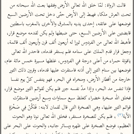
تفسير أبي السعود
الدر المنثور
قالت الرواة: لمّا خلق الله تعالى الأرض وفتقها بعث الله سبحانه من 
تفسير السمرقندي
الكشاف للزمخشري
تحت العرش ملكا، فهبط إلى الأرض حتّى دخل تحت الأرضين السبع 
تفسير ابن أبي حاتم
تفسير الثعلبي
فوضعها على عاتقه، إحدى يديه بالمشرق والأخرى بالمغرب باسطتين 
تفسير مقاتل
قابضتين على الأرضين السبع، حتى ضبطها ولم يكن لقدمه موضع قرار، 
تفسير قتادة
فأهبط الله تعالى من الفردوس ثورا له أربعون ألف قرن وأربعون ألف قائمة، 
وجعل قرار قدم الملك على سنامه فلم يستقر قدماه، فاحدر الله تعالى 
ياقوتة حمراء من أعلى درجة في الفردوس، غلظها مسيرة خمس مائة عام، 
فوضعها بين سنام الثور إلى أذنه فاستقرت عليها قدماه، وقرون ذلك الثور 
اشترك لتصلك أخبار مشاريعنا
خارجة من أقطار الأرض، ومنخراه في البحر، فهو يتنفس كلّ يوم نفسا 
اشترك
فإذا تنفس مد البحر، وإذا مدّ نفسه جزر فلم يكن لقوائم الثور موضع قرار، 
فخلق الله صخرة خضراء كغلظ سبع سماوات وسبع أرضين فاستقرّت 
راسلنا
•
تليجرام
•
تويتر
قوائم الثور عليها، وهي الصخرة التي قال لقمان لابنه: فَتَكُنْ فِي صَخْرَةٍ 
تعليمات
•
عن الباحث القرآني
(٣)
الآية
 ، فلم يكن للصخرة مستقر، فخلق الله تعالى نونا وهو الحوت 
العظيم، فوضع الصخرة على ظهره وبسائر جانبه، والحوت على البحر على 
أندرويد
أيفون