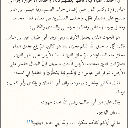
ن اختلف القراء فيه، فأظهر بعضهم نونه، وأخفاها الآخرون، وقرأ ابن 
تفسير الآلوسي
جمع الأقوال
عباس (نِ) بكسر النون على إضمار حرف القسم، وقرأ عيسى بن عمر 
تفسير ابن عثيمين
تفسير ابن الجوزي
تفسير الرازي
بالفتح على إضمار فعّل، واختلف المفسّرون في معناه، فقال مجاهد 
تفسير الماوردي
ومقاتل ومرة الهمداني وعطاء الخراساني والسدي والكلبي:
مركَّزة العبارة
أخرى
هو الحوت الذي يحمل الأرض، وهي رواية أبي ظبيان عن ابن عباس 
تفسير الجلالين
أضواء البيان
منتقاة
قال: أوّل ما خلق الله القلم فجرى بما هو كائن، ثمّ رفع فخلق الماء 
جامع البيان للإيجي
تفسير ابن القيم
نظم الدرر للبقاعي
فخلق منه السماوات، ثمّ خلق النون فبسط الأرض على ظهر النون، 
تفسير البيضاوي
تفسير ابن تيمية
فتحرّكت النون فمادت الأرض فأثبتت بالجبال فإنّ الجبال لتفخر على 
تفسير النسفي
لغة وبلاغة
الأرض، ثمّ قرأ ابن عباس: ن وَالْقَلَمِ وَما يَسْطُرُونَ واختلفوا في اسمه:
الوجيز للواحدي
التحرير والتنوير
عامّة
فقال الكلبي ومقاتل: يهموت، وقال أبو اليقظان والواقدي وأبو كعب: 
تفسير ابن أبي زمنين
تفسير السمعاني
المحرر الوجيز لابن
لوسا،
عطية
تفسير مكّي
وقال عليّ ابن أبي طالب رضي الله عنه: يلهوت
البحر المحيط لأبي
آثار
محاسن التأويل
حيان
، وقال الراجز.
للقاسمي
موسوعة التفسير
البسيط للواحدي
(٢)
المأثور
ما لي أراكم كلكم سكوتا ... والله ربي خالق اليلهوتا
تفسير الثعالبي