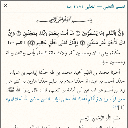
ساهم معنا في نشر القرآن والعلم الشرعي
✕
تفسير الثعلبي — الثعلبي (٤٢٧ هـ)
الباحث القرآني
﷽
﴿نۤۚ وَٱلۡقَلَمِ وَمَا یَسۡطُرُونَ ۝١ مَاۤ أَنتَ بِنِعۡمَةِ رَبِّكَ بِمَجۡنُونࣲ ۝٢ وَإِنَّ 
بحث
تفسير
علوم
مصاحف
معاجم
لَكَ لَأَجۡرًا غَیۡرَ مَمۡنُونࣲ ۝٣ وَإِنَّكَ لَعَلَىٰ خُلُقٍ عَظِیمࣲ ۝٤﴾ 
[القلم ١-٤]
مكّية، وهي اثنان وخمسون آية، وثلاث مائة كلمة، وألف ومائتان وستّة 
Type 2 or more characters for results.
وخمسون حرفا
Type 1 or more
أخبرنا محمد بن القيّم أخبرنا محمد بن طه حدّثنا إبراهيم بن شريك 
أمّهات
عامّة
معاصرة
characters for results.
تفسير الطبري
فتح البيان للقنوجي
الميسر
حدّثنا أحمد بن عبد الله حدّثنا سلام بن سليم حدّثنا هارون بن كثير عن 
زيد بن أسلم عن ابنه عن أبي أمامة بن كعب، قال: قال رسول الله ﷺ‎: 
تفسير ابن كثير
فتح القدير للشوكاني
المختصر في
التفسير
«من قرأ سورة ن وَالْقَلَمِ أعطاه الله تعالى ثواب الذين حسّن الله أخلاقهم»
تفسير القرطبي
تفسير ابن جزي
(١)
تفسير السعدي
 .

[1]
تفسير البغوي
أيسر التفاسير
بِسْمِ اللَّهِ الرَّحْمنِ الرَّحِيمِ
موسوعات
القرآن – تدبر وعمل