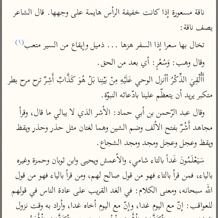
تفسير أبي السعود
الدر المنثور
تفسير السمرقندي
ناقة مسعورة إذا كانت خفيفة الرأس هايمة على وجهها. قال الشاعر 
الكشاف للزمخشري
تفسير ابن أبي حاتم
يصف ناقة:
تفسير الثعلبي
تفسير مقاتل
(١)
تخال بها سعرا إذا السفر هزها ... ذميل وإيقاع من السير متعب
تفسير قتادة
وقال وهب: وَسُعُرٍ: أي بعد من الحق.
أَأُلْقِيَ الذِّكْرُ أأنزل الوحي عَلَيْهِ مِنْ بَيْنِنا بَلْ هُوَ كَذَّابٌ أَشِرٌ ترح مرح بطر 
متكبر يريد أن يتعظّم علينا بادّعائه النبوّة.
وقال عبد الرّحمن بن أبي حماد: الأشر الذي لا يبالي ما قال، وقرأ 
اشترك لتصلك أخبار مشاريعنا
مجاهد أَشُرٌ بفتح الألف وضم الشين وهما لغتان مثل حذر وحذر ويقظ 
اشترك
ويقظ وعجل وعجل ومجد ومجد الشجاع.
سَيَعْلَمُونَ غَداً بالتاء شامي، والأعمش ويحيى وابن ثوبان وحمزة وغيره 
راسلنا
•
تليجرام
•
تويتر
بالياء، فمن قرأ بالتاء فهو من قول صالح لهم، ومن قرأ بالياء فهو من قول 
تعليمات
•
عن الباحث القرآني
الله سبحانه، ومعنى الكلام: في الغد القريب على عادة الناس في قولهم 
للعواقب: إنّ مع اليوم غدا، وإنّ مع اليوم أخاه غدا، وأراد به وقت نزول 
أندرويد
أيفون