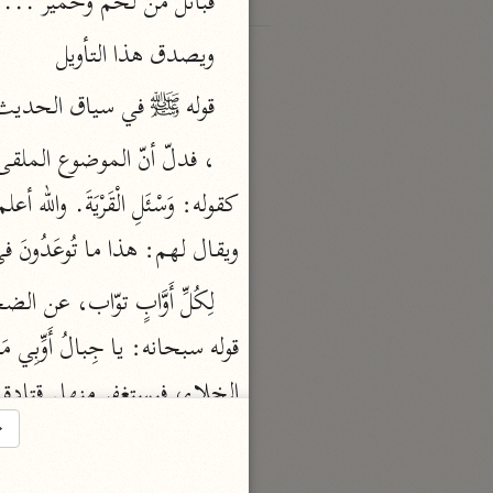
قبائل من لخم وحمير ... عل
ويصدق هذا التأويل
قوله ﷺ‎ في سياق الحديث: 
ويقال لهم: هذا ما تُوعَدُونَ ف
الخلاء، فيستغفر منها. قتادة:
→