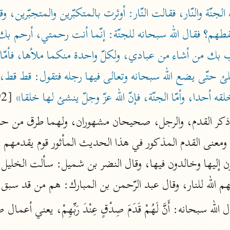
المحرر الوجيز
ابن عطية (٥٤٦ هـ)
نحو ٨ مجلدات
البحر المحيط
أبو حيان (٧٤٥ هـ)
ه أحدا، وأمّا الجنّة، فإنّ الله عزّ وجلّ ينشئ لها خلقا»
 [92]
نحو ١٦ مجلدًا
التفسير البسيط
الواحدي (٤٦٨ هـ)
نحو ٢٢ مجلدًا
آثار
إرشاد العقل السليم
لله للنار، وقال عبد الرّحمن بن المبارك: هم من قد سبق في 
أبو السعود (٩٨٢ هـ)
نحو ٩ مجلدات
الكشاف