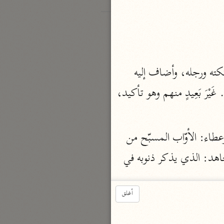
، فدلّ أنّ الموضوع الملقى في النّار خلق من خلقه، وقال بعضهم: أراد قدم بعض ملائكته ورجله، وأضاف إليه 
كقوله: وَسْئَلِ الْقَرْيَةَ. والله أعلم. وَأُزْلِفَتِ وأدنيت الْجَنَّةُ لِلْمُتَّقِينَ حتّى يروها قبل أن يدخلوها. غَيْرَ بَعِيدٍ منهم وهو تأكيد، 
لِكُلِّ أَوَّابٍ توّاب، عن الضحّاك. وقيل: رجّاع إلى الطاعة عن ابن زيد، وقال ابن عبّاس وعطاء: الأوّاب المسبّح من 
قوله سبحانه: يا جِبالُ أَوِّبِي مَعَهُ. الحكم بن عيينة: هو الذاكر لله في الخلاء. الشعبي ومجاهد: الذي يذكر ذنوبه في 
أغلق
المصلّي. مقاتل بن حيان: المطيع. عبيد بن عسر: هو الذي لا يقوم من مجلسه حتى يستغفر الله تعالى. أبو بكر 
الورّاق: المتوكّل على الله سبحانه في السراء والضراء لا يهتدي إلى غير الله. المحاسني: هو الراجع بقلبه إلى ربّه. 