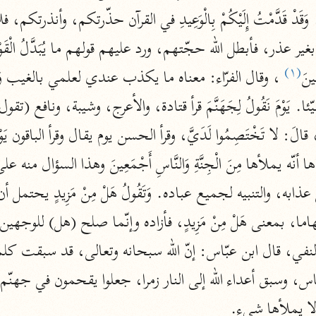
نحو ١١ مجلدًا
التسهيل لعلوم التنزيل
ابن جُزَيّ (٧٤١ هـ)
(١)
ِينَ
نحو ٣ مجلدات
موسوعات
روح المعاني
الآلوسي (١٢٧٠ هـ)
نحو ٢٨ مجلدًا
مفاتيح الغيب
فخر الدين الرازي (٦٠٦ هـ)
نحو ٢٤ مجلدًا
لا يملأها شيء.