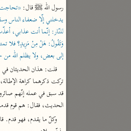
رسول الله ﷺ‎ قال: 
تفسير القرآن
السمعاني (٤٨٩ هـ)
نحو ٥ مجلدات
الهداية إلى بلوغ النهاية
مكي بن أبي طالب (٤٣٧ هـ)
إلى بعض، ولا يظلم الله من خلق
نحو ٧ مجلدات
محاسن التأويل
القاسمي (١٣٣٢ هـ)
نحو ١١ مجلدًا
الجواهر الحسان
الحديث، فقال: هم قوم قدمهم ا
الثعالبي (٨٧٥ هـ)
نحو ٦ مجلدات
بحر العلوم