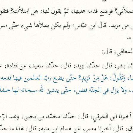
لأني؟ فوضع قدمه عليها، ثمّ يقول لها: هل امتلأت؟ فتقو
أخرى
مركَّزة الع
أضواء البيان
محمد الأمين الشنقيطي (١٣٩٤ هـ)
ما
الم
نحو ١١ مجلدًا
المعافى، قال:
نظم الدرر
البقاعي (٨٨٥ هـ)
نحو ٢٠ مجلدًا
 ولا يزال في الجنّة فضل، حتّى ينشئ الله سبحانه لها خلق
لغة وبلاغة
التحرير والتنوير
ابن عاشور (١٣٩٣ هـ)
نحو ٢٤ مجلدًا