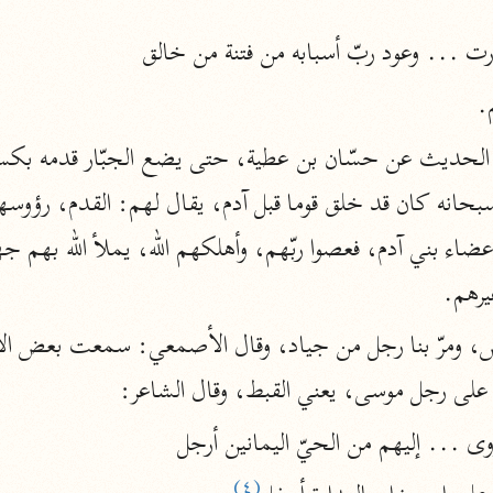
الزمخشري (٥٣٨ هـ)
ج
ت ... وعود ربّ أسبابه من فتنة من خالق
نحو ٨ مجلدات
.
تف
ت
يرهم.
ك على رجل موسى، يعني القبط، وقال الشاعر:
قتا
زوى ... إليهم من الحيّ اليمانين أرجل
(٤)