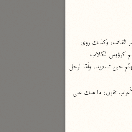
الدر المنثور
لال الدين السيوطي (٩١١ هـ)
نحو ١٣ مجلدًا
سير القرآن العظيم مسندًا
على انّ الأوزاعي روى هذا الحديث عن حسّان بن عطية، حتى يضع الجبّار قدمه بكسر القاف، وكذلك روى 
ابن أبي حاتم الرازي (٣٢٧ هـ)
نحو ١٠ مجلدات
وهب بن منبه، وقال: إنّ الله سبحانه كان قد خلق قوما قبل آدم، يقال لهم: القدم، رؤوسهم كرؤوس الكلاب 
فسير مقاتل بن سليمان
والذباب، وسائر أعضائهم كأعضاء بني آدم، فعصوا ربّهم، وأهلكهم الله، يملأ الله بهم جهنّم حين تستزيد. وأمّا الرجل 
مقاتل بن سليمان (١٥٠ هـ)
نحو ٥ مجلدات
يقال: رأيت رجلا من الناس، ومرّ بنا رجل من جياد، وقال الأصمعي: سمعت بعض الأعراب تقول: ما هلك على 
تفسير قتادة
دة بن دعامة السّدوسيّ (١١٧ هـ)