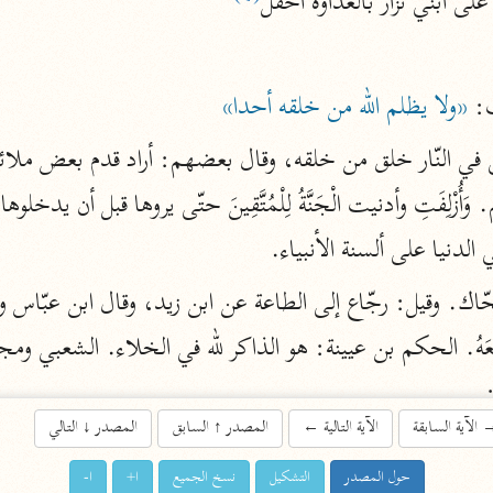
ى ابني نزار بالعداوة أحفل
اشترك لتصلك أخبار مشاريعنا
«ولا يظلم الله من خلقه أحدا»
اشترك
راسلنا
•
تليجرام
•
تويتر
تعليمات
•
عن الباحث القرآني
ي الدنيا على ألسنة الأنبياء.
أندرويد
أيفون
تطوير
رعاية
الآية السابقة
الآية التالية
←
المصدر
↑
السابق
المصدر
↓
التالي
حول المصدر
التشكيل
نسخ الجميع
ا+
ا-