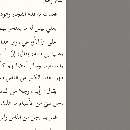
يذمّ رجلا:
السمرقندي (٣٧٣ هـ)
قعدت به قدم الفجار وغودر
نحو ٥ مجلدات
يعني ليس له ما يفتخر بهم
الكشف والبيان
الثعلبي (٤٢٧ هـ)
نحو ٨ مجلدات
فهو العدد الكبير من الناس وغ
رجل نبيّ من الأنبياء ما هل
فمرّ بنا رجل من النّاس وان