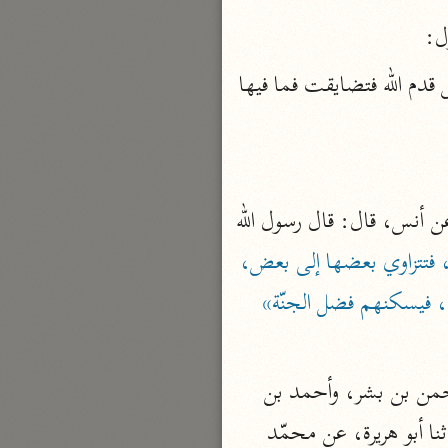
ل:
بارة
قط قط، قد امتلأت، فليس من مزيد. قال ابن عبّاس: ولم يكن يملأها شيء حتّى مس قدم الله فتضايقت فما فيها 
تفسير الجلالين
حلّي والسيوطي (٨٦٤، ٩١١ هـ)
نحو مجلد
جامع البيان
أخبرنا ابن جرير، قال: حدّثنا بشر، قال: حدّثنا يزيد، قال: حدّثنا سعيد، عن قتادة، عن أنس، قال: قال رسول الله 
الإيجي (٩٠٥ هـ)
«لا تزال جهنّم يلقى فيها، وَتَقُولُ: هَلْ مِنْ مَزِيدٍ؟ حتّى يضع ربّ العالمين فيها قدمه، فتتزاوي بعضها إلى بعض، 
نحو ٣ مجلدات
ا، فيسكنهم فضل الجنّة»
أنوار التنزيل
البيضاوي (٦٨٥ هـ)
نحو ٣ مجلدات
وأخبرنا ابن حمدون، قال: أخبرنا ابن الشرقي، قال: حدّثنا محمّد بن يحيى، وعبد الرّحمن بن بشر، وأحمد بن 
مدارك التنزيل
يوسف، قالوا: حدّثنا عبد الرزّاق، قال: أخبرنا معمر، عن همام ابن منبه، قال: هذا ما حدّثنا أبو هريرة، عن محمّد 
النسفي (٧١٠ هـ)