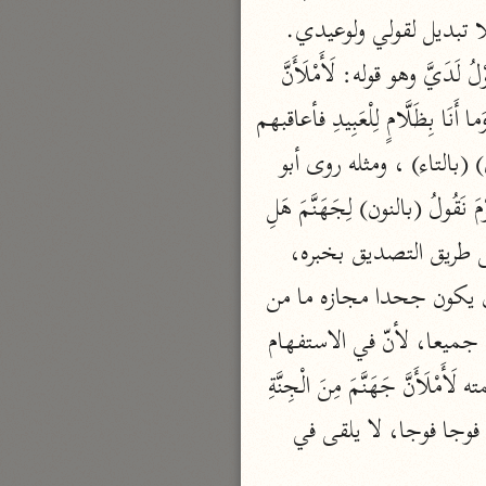
نحو مجلد
لَدَيَّ فقد قضيت ما أنا قاض. وَقَدْ قَدَّمْتُ إِلَيْكُمْ بِالْوَعِيدِ في القرآن حذّرتكم، وأنذرتكم، فلا تبديل لقولي ولوعيدي. 
تيسير الكريم الرحمن
قال ابن عبّاس: إنّهم اعتذروا بغير عذر، فأبطل الله حجّتهم، ورد عليهم قولهم ما يُبَدَّلُ الْقَوْلُ لَدَيَّ وهو قوله: لَأَمْلَأَنَّ 
السعدي (١٣٧٦ هـ)
 ، وقال الفرّاء: معناه ما يكذب عندي لعلمي بالغيب وَما أَنَا بِظَلَّامٍ لِلْعَبِيدِ فأعاقبهم 
نحو ٤ مجلدات
بغير جرم أو أجزي بالحسن سيّئا. يَوْمَ نَقُولُ لِجَهَنَّمَ قرأ قتادة، والأعرج، وشيبة، ونافع (تقول) (بالتاء) ، ومثله روى أبو 
أيسر التفاسير
بكر عن عاصم، اعتبارا بقوله، قالَ: لا تَخْتَصِمُوا لَدَيَّ، وقرأ الحسن يوم يقال وقرأ الباقون يَوْمَ نَقُولُ (بالنون) لِجَهَنَّمَ هَلِ 
أبو بكر الجزائري (١٤٣٩ هـ)
نحو ٣ مجلدات
امْتَلَأْتِ لما سبق من وعده إيّاها أنّه يملأها مِنَ الْجِنَّةِ وَالنَّاسِ أَجْمَعِينَ وهذا السؤال منه على طريق التصديق بخبره، 
القرآن – تدبّر وعمل
والتحقيق لوعده والتقريع لأهل عذابه، والتنبيه لجميع عباده. وَتَقُولُ هَلْ مِنْ مَزِيدٍ يحتمل أن يكون جحدا مجازه ما من 
شركة الخبرات الذكية
مزيد، ويحتمل أن يكون استفهاما، بمعنى هَلْ مِنْ مَزِيدٍ، فأزاده وإنّما صلح (هل) للوجهين جميعا، لأنّ في الاستفهام 
نحو ٣ مجلدات
ضربا من الجحد، وطرفا من النفي، قال ابن عبّاس: إنّ الله سبحانه وتعالى، قد سبقت كلمته لَأَمْلَأَنَّ جَهَنَّمَ مِنَ الْجِنَّةِ 
تفسير القرآن الكريم
وَالنَّاسِ أَجْمَعِينَ فلمّا بعث للنّاس، وسبق أعداء الله إلى النار زمرا، جعلوا يقحمون في جهنّم فوجا فوجا، لا يلقى في 
ابن عثيمين (١٤٢١ هـ)
نحو ١٥ مجلدًا