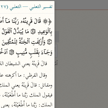
تفسير الثعلبي — الثعلبي (٤٢٧ هـ)
بحث
تفسير
وَجَاۤءَ بِقَلۡبࣲ مُّنِیبٍ ۝٣٣ ٱدۡخُلُوهَا بِسَلَـٰمࣲۖ ذَ ٰ⁠لِكَ یَوۡمُ ٱلۡخُلُودِ ۝٣٤ لَهُم مَّا یَشَاۤءُونَ فِیهَا وَلَدَیۡنَا مَزِیدࣱ ۝٣٥﴾ 
 characters for results.
قالَ قَرِينُهُ يعني الشيطان ال
أمّهات
جامع البيان
ابن جرير الطبري (٣١٠ هـ)
نحو ٢٨ مجلدًا
تفسير القرآن العظيم
ابن كثير (٧٧٤ هـ)