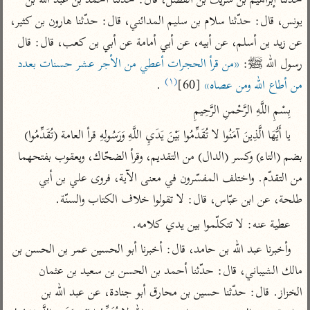
حدّثنا إبراهيم بن شريك بن الفضل، قال: حدّثنا أحمد بن عبد الله بن 
تفسير الآلوسي
جمع الأقوال
يونس، قال: حدّثنا سلام بن سليم المدائني، قال: حدّثنا هارون بن كثير، 
تفسير ابن عثيمين
تفسير ابن الجوزي
تفسير الرازي
عن زيد بن أسلم، عن أبيه، عن أبي أمامة عن أبي بن كعب، قال: قال 
تفسير الماوردي
رسول الله ﷺ‎: 
«من قرأ الحجرات أعطي من الأجر عشر حسنات بعدد 
مركَّزة العبارة
أخرى
(١)
من أطاع الله ومن عصاه»
 [60]
 .

تفسير الجلالين
أضواء البيان
منتقاة
بِسْمِ اللَّهِ الرَّحْمنِ الرَّحِيمِ
جامع البيان للإيجي
تفسير ابن القيم
نظم الدرر للبقاعي
يا أَيُّهَا الَّذِينَ آمَنُوا لا تُقَدِّمُوا بَيْنَ يَدَيِ اللَّهِ وَرَسُولِهِ قرأ العامة (تُقَدِّمُوا) 
تفسير البيضاوي
تفسير ابن تيمية
بضم (التاء) وكسر (الدال) من التقديم، وقرأ الضحّاك، ويعقوب بفتحهما 
تفسير النسفي
لغة وبلاغة
من التقدّم. واختلف المفسّرون في معنى الآية، فروى علي بن أبي 
الوجيز للواحدي
التحرير والتنوير
عامّة
طلحة، عن ابن عبّاس، قال: لا تقولوا خلاف الكتاب والسنّة.
تفسير ابن أبي زمنين
تفسير السمعاني
المحرر الوجيز لابن
عطية عنه: لا تتكلّموا بين يدي كلامه.
عطية
تفسير مكّي
وأخبرنا عبد الله بن حامد، قال: أخبرنا أبو الحسين عمر بن الحسن بن 
البحر المحيط لأبي
آثار
محاسن التأويل
حيان
مالك الشيباني، قال: حدّثنا أحمد بن الحسن بن سعيد بن عثمان 
للقاسمي
موسوعة التفسير
الخزاز. قال: حدّثنا حسين بن محارق أبو جنادة، عن عبد الله بن 
البسيط للواحدي
المأثور
تفسير الثعالبي