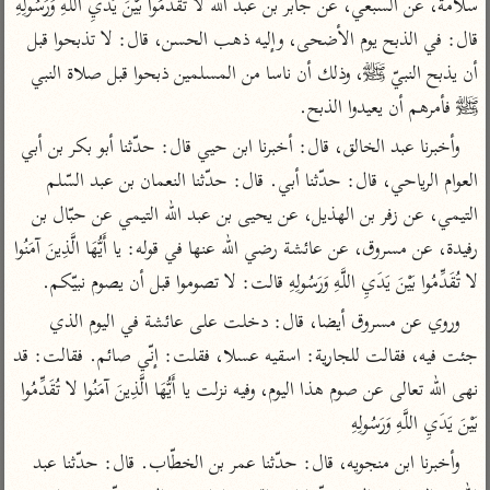
سلامة، عن السبعي، عن جابر بن عبد الله لا تُقَدِّمُوا بَيْنَ يَدَيِ اللَّهِ وَرَسُولِهِ 
تفسير أبي السعود
الدر المنثور
تفسير السمرقندي
قال: في الذبح يوم الأضحى، وإليه ذهب الحسن، قال: لا تذبحوا قبل 
الكشاف للزمخشري
تفسير ابن أبي حاتم
تفسير الثعلبي
أن يذبح النبيّ ﷺ‎، وذلك أن ناسا من المسلمين ذبحوا قبل صلاة النبي 
تفسير مقاتل
ﷺ‎ فأمرهم أن يعيدوا الذبح.
تفسير قتادة
وأخبرنا عبد الخالق، قال: أخبرنا ابن حيي قال: حدّثنا أبو بكر بن أبي 
العوام الرياحي، قال: حدّثنا أبي. قال: حدّثنا النعمان بن عبد السّلم 
التيمي، عن زفر بن الهذيل، عن يحيى بن عبد الله التيمي عن حبّال بن 
رفيدة، عن مسروق، عن عائشة رضي الله عنها في قوله: يا أَيُّهَا الَّذِينَ آمَنُوا 
اشترك لتصلك أخبار مشاريعنا
لا تُقَدِّمُوا بَيْنَ يَدَيِ اللَّهِ وَرَسُولِهِ قالت: لا تصوموا قبل أن يصوم نبيّكم.
اشترك
وروي عن مسروق أيضا، قال: دخلت على عائشة في اليوم الذي 
جئت فيه، فقالت للجارية: اسقيه عسلا، فقلت: إنّي صائم. فقالت: قد 
راسلنا
•
تليجرام
•
تويتر
نهى الله تعالى عن صوم هذا اليوم، وفيه نزلت يا أَيُّهَا الَّذِينَ آمَنُوا لا تُقَدِّمُوا 
تعليمات
•
عن الباحث القرآني
بَيْنَ يَدَيِ اللَّهِ وَرَسُولِهِ
وأخبرنا ابن منجويه، قال: حدّثنا عمر بن الخطّاب. قال: حدّثنا عبد 
أندرويد
أيفون