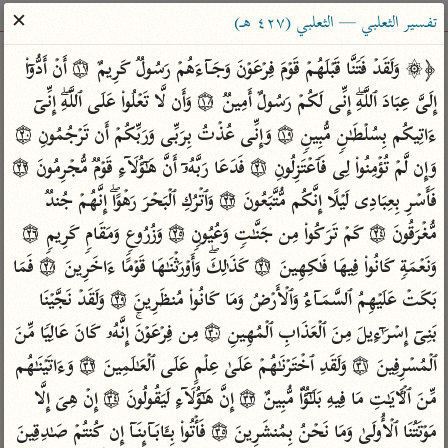
ساهم معنا في نشر القرآن والعلم الشرعي
✕
تفسير الثعلبي — الثعلبي (٤٢٧ هـ)
الباحث القرآني
﴿۞ وَلَقَدۡ فَتَنَّا قَبۡلَهُمۡ قَوۡمَ فِرۡعَوۡنَ وَجَاۤءَهُمۡ رَسُولࣱ كَرِیمٌ ۝١٧ أَنۡ أَدُّوۤا۟ 
إِلَیَّ عِبَادَ ٱللَّهِۖ إِنِّی لَكُمۡ رَسُولٌ أَمِینࣱ ۝١٨ وَأَن لَّا تَعۡلُوا۟ عَلَى ٱللَّهِۖ إِنِّیۤ 
بحث
تفسير
علوم
مصاحف
معاجم
ءَاتِیكُم بِسُلۡطَـٰنࣲ مُّبِینࣲ ۝١٩ وَإِنِّی عُذۡتُ بِرَبِّی وَرَبِّكُمۡ أَن تَرۡجُمُونِ ۝٢٠ 
وَإِن لَّمۡ تُؤۡمِنُوا۟ لِی فَٱعۡتَزِلُونِ ۝٢١ فَدَعَا رَبَّهُۥۤ أَنَّ هَـٰۤؤُلَاۤءِ قَوۡمࣱ مُّجۡرِمُونَ ۝٢٢ 
فَأَسۡرِ بِعِبَادِی لَیۡلًا إِنَّكُم مُّتَّبَعُونَ ۝٢٣ وَٱتۡرُكِ ٱلۡبَحۡرَ رَهۡوًاۖ إِنَّهُمۡ جُندࣱ 
Type 2 or more characters for results.
مُّغۡرَقُونَ ۝٢٤ كَمۡ تَرَكُوا۟ مِن جَنَّـٰتࣲ وَعُیُونࣲ ۝٢٥ وَزُرُوعࣲ وَمَقَامࣲ كَرِیمࣲ ۝٢٦ 
Type 1 or more
أمّهات
عامّة
معاصرة
وَنَعۡمَةࣲ كَانُوا۟ فِیهَا فَـٰكِهِینَ ۝٢٧ كَذَ ٰ⁠لِكَۖ وَأَوۡرَثۡنَـٰهَا قَوۡمًا ءَاخَرِینَ ۝٢٨ فَمَا 
characters for results.
تفسير الطبري
فتح البيان للقنوجي
الميسر
بَكَتۡ عَلَیۡهِمُ ٱلسَّمَاۤءُ وَٱلۡأَرۡضُ وَمَا كَانُوا۟ مُنظَرِینَ ۝٢٩ وَلَقَدۡ نَجَّیۡنَا 
تفسير ابن كثير
فتح القدير للشوكاني
المختصر في
بَنِیۤ إِسۡرَ ٰ⁠ۤءِیلَ مِنَ ٱلۡعَذَابِ ٱلۡمُهِینِ ۝٣٠ مِن فِرۡعَوۡنَۚ إِنَّهُۥ كَانَ عَالِیࣰا مِّنَ 
التفسير
تفسير القرطبي
تفسير ابن جزي
ٱلۡمُسۡرِفِینَ ۝٣١ وَلَقَدِ ٱخۡتَرۡنَـٰهُمۡ عَلَىٰ عِلۡمٍ عَلَى ٱلۡعَـٰلَمِینَ ۝٣٢ وَءَاتَیۡنَـٰهُم 
تفسير السعدي
تفسير البغوي
مِّنَ ٱلۡـَٔایَـٰتِ مَا فِیهِ بَلَـٰۤؤࣱا۟ مُّبِینٌ ۝٣٣ إِنَّ هَـٰۤؤُلَاۤءِ لَیَقُولُونَ ۝٣٤ إِنۡ هِیَ إِلَّا 
أيسر التفاسير
موسوعات
مَوۡتَتُنَا ٱلۡأُولَىٰ وَمَا نَحۡنُ بِمُنشَرِینَ ۝٣٥ فَأۡتُوا۟ بِـَٔابَاۤىِٕنَاۤ إِن كُنتُمۡ صَـٰدِقِینَ 
القرآن – تدبر وعمل