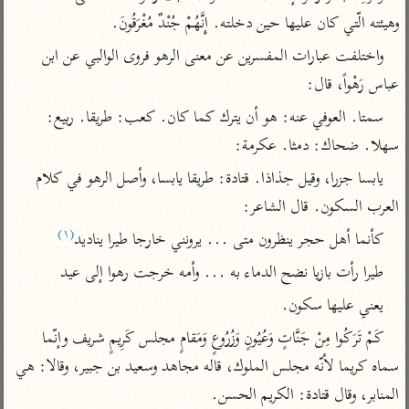
تفسير أبي السعود
الدر المنثور
تفسير السمرقندي
وهيئته الّتي كان عليها حين دخلته. إِنَّهُمْ جُنْدٌ مُغْرَقُونَ.
الكشاف للزمخشري
تفسير ابن أبي حاتم
تفسير الثعلبي
واختلفت عبارات المفسرين عن معنى الرهو فروى الوالبي عن ابن 
تفسير مقاتل
عباس رَهْواً، قال:
تفسير قتادة
سمتا. العوفي عنه: هو أن يترك كما كان. كعب: طريقا. ربيع: 
سهلا. ضحاك: دمثا. عكرمة:
يابسا جزرا، وقيل جذاذا. قتادة: طريقا يابسا، وأصل الرهو في كلام 
العرب السكون. قال الشاعر:
اشترك لتصلك أخبار مشاريعنا
(١)
كأنما أهل حجر ينظرون متى ... يرونني خارجا طيرا يناديد
اشترك
طيرا رأت بازيا نضح الدماء به ... وأمه خرجت رهوا إلى عيد
يعني عليها سكون.
راسلنا
•
تليجرام
•
تويتر
كَمْ تَرَكُوا مِنْ جَنَّاتٍ وَعُيُونٍ وَزُرُوعٍ وَمَقامٍ مجلس كَرِيمٍ شريف وإنّما 
تعليمات
•
عن الباحث القرآني
سماه كريما لأنّه مجلس الملوك، قاله مجاهد وسعيد بن جبير، وقالا: هي 
المنابر، وقال قتادة: الكريم الحسن.
أندرويد
أيفون