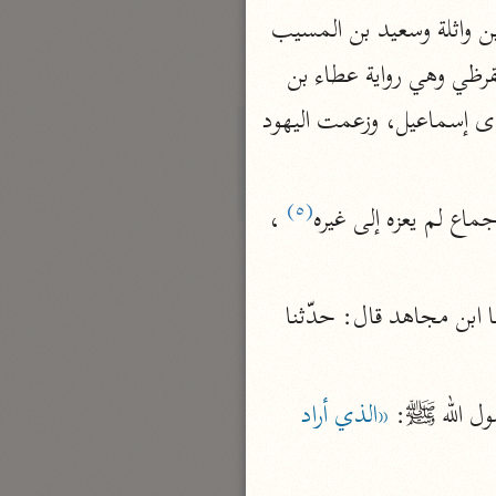
الدر المنثور
وقال الآخرون: هو إسماعيل، وإلى هذا القول ذهب عبد الله بن عمر وأبو الطفيل عامر ابن واثلة وسعيد بن المسيب 
لال الدين السيوطي (٩١١ هـ)
والشعبي والحسن البصري ويوسف بن مهران ومجاهد والربيع بن أنس ومحمد بن كعب القرظي وهي رواية عطاء بن 
نحو ١٣ مجلدًا
أبي رباح وأبي حمرة نصر بن عمران الضبعي ويوسف بن ماهك عن ابن عباس قال: المفدى إسماعيل، وزعمت اليهود 
سير القرآن العظيم مسندًا
ابن أبي حاتم الرازي (٣٢٧ هـ)
نحو ١٠ مجلدات
(٥)
ماع لم يعزه إلى غيره
 ، 
فسير مقاتل بن سليمان
مقاتل بن سليمان (١٥٠ هـ)
نحو ٥ مجلدات
 : حدّثنا ابن مجاهد قال: حدّثنا 
تفسير قتادة
دة بن دعامة السّدوسيّ (١١٧ هـ)
الله ﷺ‎: 
«الذي أراد 