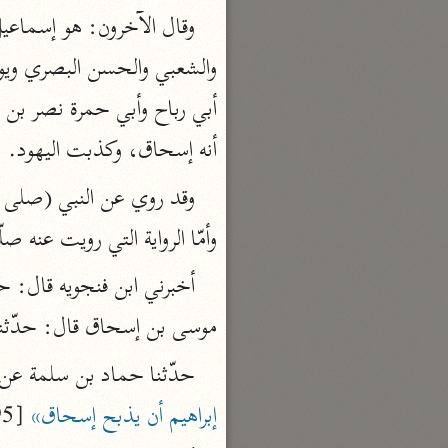
السمرقندي (٣٧٣ هـ)
نحو ٥ مجلدات
الكشف والبيان
الثعلبي (٤٢٧ هـ)
أنه إسحاق، وكذبت اليهود.
نحو ٨ مجلدات
وقد روي عن النبي (صلى الل
وأمّا الرواية التي رويت عنه صل
أخبرني ابن فنجويه قال: ح
موسى بن إسحاق قال: حدّثنا ع
حدّثنا حماد بن سلمة عن 
إبراهيم أن يذبح إسحاق»
 [95]