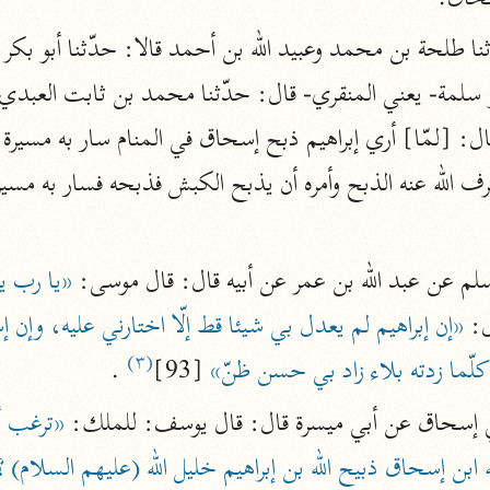
المحرر الوجيز
ابن عطية (٥٤٦ هـ)
نحو ٨ مجلدات
البحر المحيط
أبو حيان (٧٤٥ هـ)
نحو ١٦ مجلدًا
التفسير البسيط
م عن عبد الله بن عمر عن أبيه قال: قال موسى: 
الواحدي (٤٦٨ هـ)
: 
نحو ٢٢ مجلدًا
آثار
(٣)
إرشاد العقل السليم
لّما زدته بلاء زاد بي حسن ظنّ»
 [93]
 .
أبو السعود (٩٨٢ هـ)
ي إسحاق عن أبي ميسرة قال: قال يوسف: للملك: 
نحو ٩ مجلدات
 ابن إسحاق ذبيح الله بن إبراهيم خليل الله (عليهم السلام) 
الكشاف