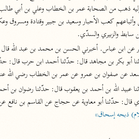
نحو ١١ مجلدًا
التسهيل لعلوم التنزيل
ابن جُزَيّ (٧٤١ هـ)
ن سابط والزبيري والسدّي.
نحو ٣ مجلدات
موسوعات
د عن صفوان بن عمرو عن عمر بن الخطاب رضي الله عنه
روح المعاني
الآلوسي (١٢٧٠ هـ)
نحو ٢٨ مجلدًا
ي قال: حدّثنا أبو معاوية عن حجاج عن القاسم بن نافع عن
مفاتيح الغيب
سلام) ذبحه إسحاق»
فخر الدين الرازي (٦٠٦ هـ)
نحو ٢٤ مجلدًا