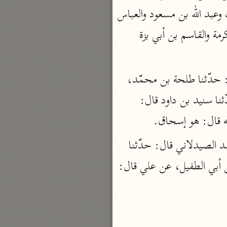
نحو مجلد
فقال قوم: الذبيح إسحاق، وإليه ذهب من الصحابة عمر بن الخطاب وعلي بن أبي طالب وعبد الله بن مسعود والعباس 
تيسير الكريم الرحمن
بن عبد المطلب، ومن الباقين وأتباعهم كعب الأحبار وسعيد بن جبير وقتادة ومسروق وعكرمة والقاسم بن أبي بزة 
السعدي (١٣٧٦ هـ)
نحو ٤ مجلدات
وهي رواية عكرمة وابن جبير عن ابن عباس. أخبرني الحسن بن محمد بن عبد الله قال: حدّثنا طلحة بن محمّد، 
أيسر التفاسير
أبو بكر الجزائري (١٤٣٩ هـ)
وعبيد الله بن أحمد قالا: حدّثنا أبو بكر بن مجاهد قال: حدّثنا أحمد ابن حرب قال: حدّثنا سنيد بن داود قال: 
نحو ٣ مجلدات
 قال: هو إسحاق.
القرآن – تدبّر وعمل
وأخبرني الحسن قال: حدّثنا عبيد الله بن أحمد بن يعقوب قال: حدّثنا رضوان بن أحمد الصيدلاني قال: حدّثنا 
شركة الخبرات الذكية
 أبي الطفيل، عن علي قال: 
نحو ٣ مجلدات
تفسير القرآن الكريم
ابن عثيمين (١٤٢١ هـ)
نحو ١٥ مجلدًا