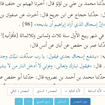
دّثنا محمد بن علي بن لؤلؤ قال: أخبرنا الهيثم بن خلف قا
اشترك لتصلك أخبار مشاريعنا
إنّ إسحاق الذي أراد إبراهيم أن يذبحه»
 [96] .
اشترك
(٨)
 في شهر ربيع الأول سنة ثلاث وثمانين وثلاثمائة [فأقرأنيه]
راسلنا
•
تليجرام
•
تويتر
ّثنا عمر بن حفص عن أبان عن أنس قال:
تعليمات
•
عن الباحث القرآني
ه: 
. قال: 
«فيقول تبارك وتعالى: وعزتي لا أدخل النار من لا يش
أندرويد
أيفون
تطوير
رعاية
الآية السابقة
الآية التالية
←
المصدر
↑
السابق
المصدر
↓
التالي
ار، عن أبي هريرة قال: قال رسول الله ﷺ‎: 
حول المصدر
التشكيل
نسخ الجميع
ا+
ا-