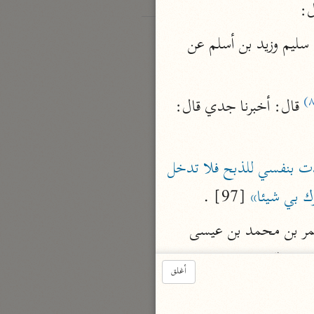
ل:
حدّثنا أحمد بن إبراهيم قال: حدّثنا حجاج عن ابن جريح قال: أخبرت عن صفوان بن سليم وزيد بن أسلم عن 
 قال: أخبرنا جدي قال: 
«يشفع إسحاق بعدي فيقول: يا رب صدّقت نبيّك وجدت بنفسي للذبح فلا تدخل 
رك بي شيئا»
 [97] .
وأخبرني ابن فنجويه قال: حدّثنا محمد بن أحمد بن نصرويه قال: حدّثنا أبو حفص عمر بن محمد بن عيسى 
الجوهري قال: حدّثنا عيسى بن مساور الجوهري قال: حدّثنا الوليد بن مسلم قال: حدّثنا عبد الرّحمن بن زيد بن 
أغلق
«إنّ الله عزّ وجل خيّرني بين أن يغفر لنصف 