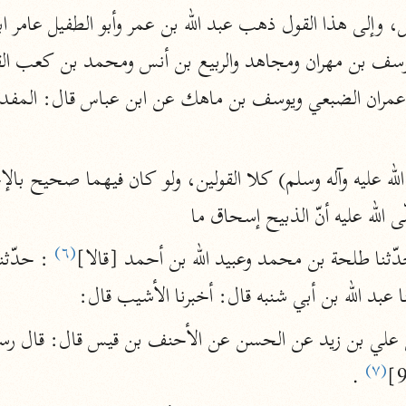
الزمخشري (٥٣٨ هـ)
ج
نحو ٨ مجلدات
تف
ه عليه وآله وسلم) كلا القولين، ولو كان فيهما صحيح بالإج
ت
ّى الله عليه أنّ الذبيح إسحاق ما
(٦)
دّثنا طلحة بن محمد وعبيد الله بن أحمد [قالا]
بد الله بن أبي شنبه قال: أخبرنا الأشيب قال:
قتا
علي بن زيد عن الحسن عن الأحنف بن قيس قال: قال رسول 
(٧)
 .