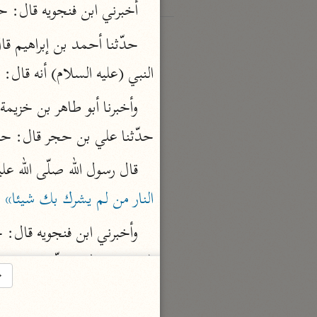
أخبرني ابن فنجويه قال: ح
النبي (عليه السلام) أنه قال: 
«
وأخبرنا أبو طاهر بن خزيمة
حدّثنا علي بن حجر قال: حد
قال رسول الله صلّى الله علي
النار من لم يشرك بك شيئا»
 
→
أسلم عن أبيه، عن عطاء بن يس