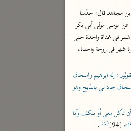
نحو ٣ مجلدات
وأخبرني الحسن قال: حدّثنا طلحة بن محمد وعبيد الله بن أحمد قالا: حدّثنا أبو بكر بن مجاهد قال: حدّثنا 
الوجيز
عباس الدوري قال: حدّثنا أبو سلمة- يعني المنقري- قال: حدّثنا محمد بن ثابت العبدي عن موسى مولى أبي بكر 
الواحدي (٤٦٨ هـ)
الصديق عن سعيد بن جبير قال: [لمّا] أري إبراهيم ذبح إسحاق في المنام سار به مسيرة شهر في غداة واحدة حتى 
نحو مجلد
أتى به المنحر بمنى، فلما صرف الله عنه الذبح وأمره أن يذبح الكبش فذبحه فسار به مسيرة شهر في روحة واحدة، 
تفسير القرآن العزيز
ابن أبي زمنين (٣٩٩ هـ)
نحو مجلدين
«يا رب يقولون: إله إبراهيم وإسحاق 
«إن إبراهيم لم يعدل بي شيئا قط إلّا اختارني عليه، وإن إسحاق جاد لي بالذبح وهو 
موسوعة التفسير المأثور
«ترغب أن تأكل معي أو تنكف وأنا 
معهد الشاطبي
(٤)
٢٣ مجلدًا
؟!»
 [94]
 .