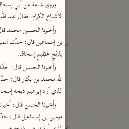
النكت والعيون
الماوردي (٤٥٠ هـ)
الأشياخ الكرام. فقال عبد الل
نحو ٦ مجلدات
منتقاة
بِذِبْحٍ عَظِيمٍ إسحاق.
تفسير ابن قيّم الجوزيّة
ابن القيم (٧٥١ هـ)
نحو ١٢ مجلدًا
تفسير شيخ الإسلام
الذي أراد إبراهيم ذبحه إسحا
ابن تيمية (٧٢٨ هـ)
نحو ٧ مجلدات
عامّة
الذي أراد إبراهيم ذبحه هو إ