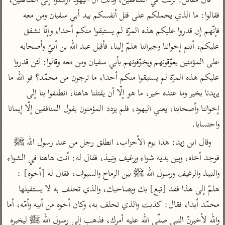
قال مقاتل: نزلت في المنافقين، وذلك أنّ اليهود أرسلوا إلى المنافقين، 
تفسير أبي السعود
الدر المنثور
تفسير السمرقندي
فقالوا: ما الذي يحملكم على قتل أنفسكم بيد أبي سفيان ومن معه 
الكشاف للزمخشري
تفسير ابن أبي حاتم
تفسير الثعلبي
فإنّهم إن قدروا عليكم هذه المرّة لم يستبقوا منكم أحدا، وإنّا نشفق 
تفسير مقاتل
عليكم، أنتم إخواننا وجيراننا هلمّ إلينا، فأقبل عبد الله بن أبيّ وأصحابه 
تفسير قتادة
على المؤمنين يعوّقونهم ويخوّفونهم بأبي سفيان ومن معه وقالوا: لئن قدروا 
عليكم هذه المرّة لم يستبقوا منكم أحدا، ما ترجون من محمّد؟ فو الله ما 
يريدنا بخير وما عنده خير، ما هو إلّا أن يقتلنا هاهنا، انطلقوا بنا إلى 
إخواننا وأصحابنا، يعني اليهود، فلم يزدد المؤمنون بقول المنافقين إلّا إيمانا 
واحتسابا.
اشترك لتصلك أخبار مشاريعنا
وقال ابن زيد: هذا يوم الأحزاب، انطلق رجل من عند رسول الله ﷺ‎ 
اشترك
فوجد أخاه، وبين يديه شواء ورغيف ونبيذ، فقال له: أنت هاهنا في الشواء 
والنبيذ والرغيف ورسول الله ﷺ‎ بين الرماح والسيوف، فقال له [أخوه] : 
راسلنا
•
تليجرام
•
تويتر
هلمّ إلى هذا فقد [تبع] بك وبصاحبك، والذي تحلف به لا يستقيلها 
تعليمات
•
عن الباحث القرآني
محمّد أبدا، فقال: كذبت والذي تحلف به، وكان أخوه من أبيه وأمّه، أما 
والله لأخبرنّ النبي صلّى الله عليه أمرك، فذهب إلى رسول الله ﷺ‎ ليخبره 
أندرويد
أيفون