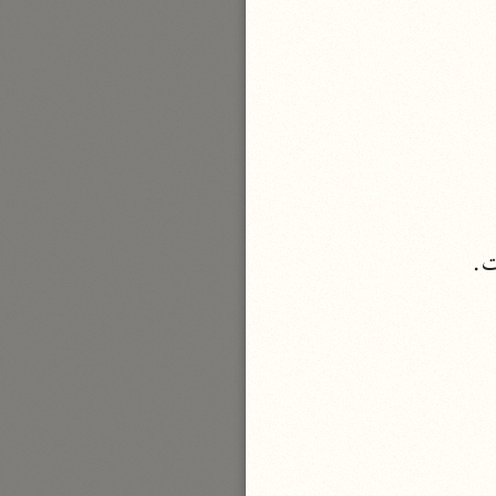
نحو مجلد
تيسير الكريم الرحمن
السعدي (١٣٧٦ هـ)
نحو ٤ مجلدات
أيسر التفاسير
أبو بكر الجزائري (١٤٣٩ هـ)
نحو ٣ مجلدات
ت.
القرآن – تدبّر وعمل
شركة الخبرات الذكية
نحو ٣ مجلدات
تفسير القرآن الكريم
ابن عثيمين (١٤٢١ هـ)
نحو ١٥ مجلدًا