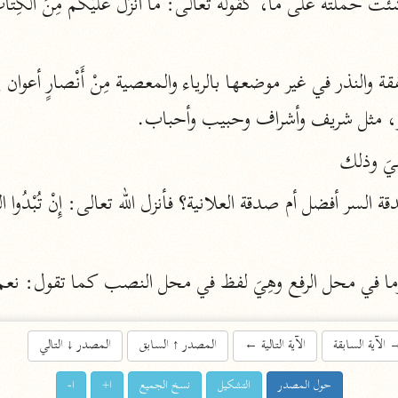
لته على ما، كقوله تعالى: ما أَنْزَلَ عَلَيْكُمْ مِنَ الْكِتابِ وَال
اشترك لتصلك أخبار مشاريعنا
اشترك
، مثل شريف وأشراف وحبيب وأحباب.
راسلنا
•
تليجرام
•
تويتر
ا هِيَ وذلك
تعليمات
•
عن الباحث القرآني
أندرويد
أيفون
تطوير
رعاية
الآية السابقة
الآية التالية
←
المصدر
↑
السابق
المصدر
↓
التالي
حول المصدر
التشكيل
نسخ الجميع
ا+
ا-