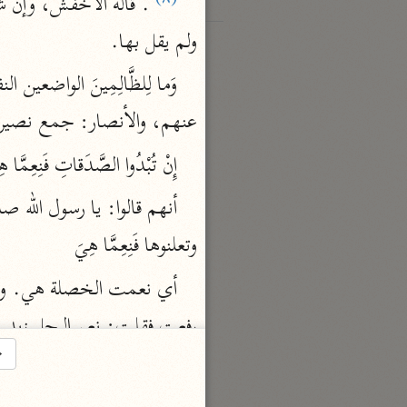
 . قاله الأخفش، وإن شئت حم
ولم يقل بها.
عنهم، والأنصار: جمع نصير
إِنْ تُبْدُوا الصَّدَقاتِ فَنِعِمَّ
وتعلنوها فَنِعِمَّا هِيَ
رفعت فقلت: نعم الرجل زيد.
→