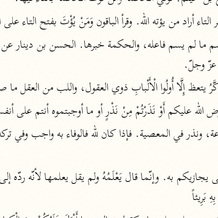
الزمخشري (٥٣٨ هـ)
 التاء أراد من يؤته الله. وقرأ الباقون وَمَنْ يُؤْتَ بفتح التاء ع
ج
نحو ٨ مجلدات
تف
 عزّ وجلّ.
وَما يَذَّكَّرُ يتعظ إِلَّا أُولُوا الْأَلْبابِ ذوي العقول، واللب من الع
ت
فيما فرض الله عليكم أَوْ نَذَرْتُمْ مِنْ نَذْرٍ أو ما أوجبتموه أنتم على 
قتا
هِ بَرِيئاً