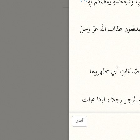
ْحِكْمَةِ يَعِظُكُمْ بِهِ
وَما لِلظَّالِمِينَ الواضعين النفقة والنذر في غير موضعها بالرياء والمعصية مِنْ أَنْصارٍ أعوان يدفعون عذاب الله عزّ وجلّ 
أنهم قالوا: يا رسول الله صدقة السر أفضل أم صدقة العلانية؟ فأنزل الله تعالى: إِنْ تُبْدُوا الصَّدَقاتِ أي تظهروها 
أي نعمت الخصلة هي. وما في محل الرفع وهِيَ لفظ في محل النصب كما تقول: نعم الرجل رجلا، فإذا عرفت 
أغلق
فأصله نعم ما فوصلت وأدغمت، وكان الحسن يقرأها فنعم ما مفصولة على الأصل، وقرأ أبو جعفر وشيبة ونافع غير 