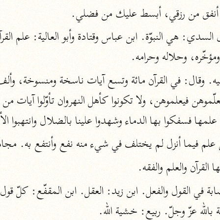
 أنفق من رزقي، أبسط عليك من فضلي.
أخرى
مركَّزة الع
أضواء البيان
ؤخّره، وحلاله وحرامه.
محمد الأمين الشنقيطي (١٣٩٤ هـ)
الم
نحو ١١ مجلدًا
ه. وقال: في القرآن مائة وتسع آيات ناسخة ومنسوخة، وألف
نظم الدرر
البقاعي (٨٨٥ هـ)
لمها فسفكوا بها الدماء وشهدوا علينا بالضلال وانتهبوا الأ
نحو ٢٠ مجلدًا
من علم فيما أنزل لم يختلف في شيء منه نفع وأنتفع به. مجا
لغة وبلاغة
ها القرآن والعلم والفقه.
التحرير والتنوير
ابن عاشور (١٣٩٣ هـ)
 بالله عزّ وجلّ. ربيع: خشية الله.
نحو ٢٤ مجلدًا