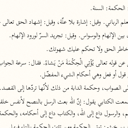
المحرر الوجيز
 الحكمة: السنة.
ابن عطية (٥٤٦ هـ)
لم الرباني. وقيل: إشارة بلا علّة، وقيل: إشهاد الحق تعال
نحو ٨ مجلدات
 بين الإلهام والوسواس. وقيل: تجريد السرّ لورود الإلهام.
البحر المحيط
أبو حيان (٧٤٥ هـ)
خاطر الحق ولا تحكم عليك شهوتك.
نحو ١٦ مجلدًا
التفسير البسيط
 قول أو فعل وهي أحكام الشيء المفضّل.
الواحدي (٤٦٨ هـ)
نحو ٢٢ مجلدًا
لى الصواب، وحكمة الدابة من ذلك لأنّها تردّها إلى القصد.
آثار
إرشاد العقل السليم
أبو السعود (٩٨٢ هـ)
 والرسول داع إلى الله، والكتاب داع إلى أحكامه، والحكمة
نحو ٩ مجلدات
الكشاف
أ الربيع بن خيثم: توتي الحكمة ومن تؤت الحكمة بالتاء فيها.