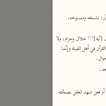
بارة
يُؤْتِي الْحِكْمَةَ مَنْ يَشاءُ قال السدي: هي النبوّة. ابن عباس وقتادة وأبو العالية: علم القرآن: ناسخه ومنسوخه، 
تفسير الجلالين
حلّي والسيوطي (٨٦٤، ٩١١ هـ)
(٦)
 [آية]
 حلال وحرام، ولا 
نحو مجلد
يسع المؤمنين تركهن حتّى يتعلّموهن فيعلموهن، ولا تكونوا كأهل النهروان تأوّلوا آيات من القرآن في أهل القبلة وإنّما 
جامع البيان
الإيجي (٩٠٥ هـ)
موال.
نحو ٣ مجلدات
هد:
أنوار التنزيل
البيضاوي (٦٨٥ هـ)
نحو ٣ مجلدات
وروى ابن أبي نجيح: الإصابة في القول والفعل. ابن زيد: العقل. ابن المقفّع: كلّ قول أو فعل شهد العقل بصحّته. 
مدارك التنزيل
النسفي (٧١٠ هـ)