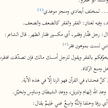
وأنشد أبو عمرو:
نحو ١١ مجلدًا
(٤)
ته ... لمخلف أيعادي ومنجز موعدي
التسهيل لعلوم التنزيل
ابن جُزَيّ (٧٤١ هـ)
ليد، وفيه لغتان: الفقر والفقر كالضعف والضعف.
نحو ٣ مجلدات
ل: رجل فقّار وفقير، أي مكسور فقار الظهر. قال الشاعر:
(٥)
إنني لست بموهون فقر
موسوعات
 يخوّفكم بالفقر ويقول للرجل أمسك مالك فإن تصدّقت افتقر
روح المعاني
الآلوسي (١٢٧٠ هـ)
البخل ومنع الزكاة.
نحو ٢٨ مجلدًا
لّ فحشاء في القرآن فهو الزنا إلّا في هذه الآية.
مفاتيح الغيب
زيكم، وعد الله إلهام وتنزيل، ووعد الشيطان وساوس وتخيّل.
فخر الدين الرازي (٦٠٦ هـ)
نحو ٢٤ مجلدًا
ًا أي رزقا وخلفا وَاللَّهُ واسِعٌ غني عَلِيمٌ يقال: