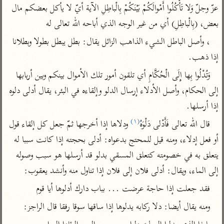
تفسير الآلوسي
جمع الأقوال
عزّ وجلّ وَلا تَأْكُلُوا أَمْوالَكُمْ بَيْنَكُمْ بِالْباطِلِ الآية أيّ لا يأكل بعضكم مال 
تفسير ابن عثيمين
تفسير ابن الجوزي
تفسير الرازي
بعض، (بِالْباطِلِ) أي من غير الوجه الذي أباحه الله تعالى له
تفسير الماوردي
، وأصل الباطل الشيء الذاهب الزائل يقال: بطل يبطل بطولا وبطلانا 
مركَّزة العبارة
أخرى
إذا ذهب.
تفسير الجلالين
أضواء البيان
منتقاة
وَتُدْلُوا بِها إِلَى الْحُكَّامِ أي تلقون أمور تلك الأموال بينكم وبين أربابها 
جامع البيان للإيجي
تفسير ابن القيم
نظم الدرر للبقاعي
إلى الحكام، وأصل الأدلاء إرسال الدلو وإلقاءه في البئر، يقال أدلى دلوه 
تفسير البيضاوي
تفسير ابن تيمية
إذا أرسلها.
تفسير النسفي
(١)
لغة وبلاغة
قال الله تعالى فَأَدْلى دَلْوَهُ
 ودلاها إذا أخرجها ثمّ جعل كل إلقاء قول 
الوجيز للواحدي
التحرير والتنوير
أو فعل إدلاء، ومنه قيل للمحتج بدعواه: أدلى بحجته إذا كانت سببا له 
عامّة
تفسير ابن أبي زمنين
تفسير السمعاني
المحرر الوجيز لابن
يتعلق به في خصومته كتعلق المسقي بدلو قد أرسلها هو سبب وصوله 
عطية
إلى الماء، ويقال: أدلى فلان إلى فلان إذا تناول منه وأنشد يعقوب:
تفسير مكّي
البحر المحيط لأبي
آثار
فقد جعلت إذا حاجة عرضت ... بباب دارك أدلوها أيا قوم
محاسن التأويل
حيان
للقاسمي
موسوعة التفسير
ومنه يقال أيضا: دلا ركابه يدلوها إذا ساقها سوقا رفقا قال الراجز:
البسيط للواحدي
المأثور
تفسير الثعالبي