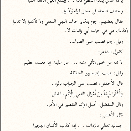
يا ذا الذي يدلوا المطيّ دلوا ... ويمنع العين الرقادا المرا
تفسير أبي السعود
الدر المنثور
تفسير السمرقندي
واختلف النحاة في محل قوله وَتُدْلُوا.
الكشاف للزمخشري
تفسير ابن أبي حاتم
تفسير الثعلبي
فقال بعضهم: جزم بتكرير حرف النهي المعني ولا تأكلوا ولا تدلوا 
تفسير مقاتل
وكذلك هي في حرف أبي بإثبات لا.
تفسير قتادة
وقيل: وهو نصب على الصرف.
كقول الشاعر:
لا تنه عن خلق وتأتي مثله ... عار عليك إذا فعلت عظيم
وقيل: نصب بإضمارين الخفيّفة.
اشترك لتصلك أخبار مشاريعنا
قال الأخفش: نصب على الجواب بالواو.
اشترك
لِتَأْكُلُوا فَرِيقاً مِنْ أَمْوالِ النَّاسِ بِالْإِثْمِ بالباطل.
راسلنا
•
تليجرام
•
تويتر
وقال المفضل: أصل الإثم التقصير في الأمر.
تعليمات
•
عن الباحث القرآني
قال الأعشى:
جمالية تعتلي بالرّداف ... إذا كذب الأثمان الهجيرا
أندرويد
أيفون