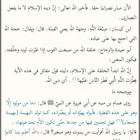
تفسير الآلوسي
جمع الأقوال
الآن صار نصرانيا حقا. فأخبر الله تعالى: إنّ دينه الإسلام لا ما يفعل 
تفسير ابن عثيمين
تفسير ابن الجوزي
تفسير الرازي
النصارى.
تفسير الماوردي
ابن كيسان: صِبْغَةَ اللَّهِ: وجهة الله يعني القبلة. قال: ويقال: حجة الله 
مركَّزة العبارة
أخرى
التي احتج بها على عباده.
تفسير الجلالين
أضواء البيان
منتقاة
أبو عبيدة والزجاج: خلقة الله من صبغت الثوب إذا غيّرت لونه وخلّقته. 
جامع البيان للإيجي
تفسير ابن القيم
نظم الدرر للبقاعي
فيكون المعنى:
تفسير البيضاوي
تفسير ابن تيمية
إنّ الله ابتدأ الخلقة على الإسلام، دليله قول مقاتل في هذه الآية 
تفسير النسفي
لغة وبلاغة
(١)
فِطْرَتَ اللَّهِ الَّتِي فَطَرَ النَّاسَ عَلَيْها
 . أي دين الله.
الوجيز للواحدي
التحرير والتنوير
عامّة
ويوضحه ما
تفسير ابن أبي زمنين
تفسير السمعاني
المحرر الوجيز لابن
روى همام بن منبه عن أبي هريرة عن النبيّ ﷺ‎ قال: 
«ما من مولود إلّا 
عطية
تفسير مكّي
وهو على هذه الفطرة. فأبواه يهوّدانه أو ينصّرانه، كما تولد البهيمة [بهيمة 
البحر المحيط لأبي
آثار
محاسن التأويل
(٢)
حيان
جمعاء]
 فهل تجدون فيها من جدعا حتّى تكون الأم تجدعونها»
 . 
للقاسمي
موسوعة التفسير
قالوا: يا رسول الله أفرأيت من يموت وهو صغير؟ قال: 
«الله أعلم بما كانوا 
البسيط للواحدي
المأثور
تفسير الثعالبي