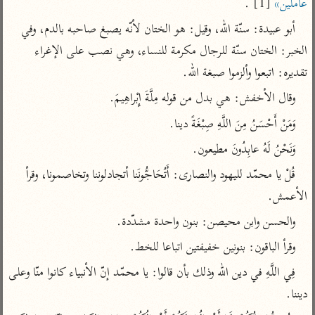
عاملين»
 [1] .
تفسير أبي السعود
الدر المنثور
تفسير السمرقندي
أبو عبيدة: سنّة الله، وقيل: هو الختان لأنّه يصبغ صاحبه بالدم، وفي 
الكشاف للزمخشري
تفسير ابن أبي حاتم
تفسير الثعلبي
الخبر: الختان سنّة للرجال مكرمة للنساء، وهي نصب على الإغراء 
تفسير مقاتل
تقديره: اتبعوا وألزموا صبغة الله.
تفسير قتادة
وقال الأخفش: هي بدل من قوله مِلَّةَ إِبْراهِيمَ.
وَمَنْ أَحْسَنُ مِنَ اللَّهِ صِبْغَةً دينا.
وَنَحْنُ لَهُ عابِدُونَ مطيعون.
قُلْ يا محمّد لليهود والنصارى: أَتُحَاجُّونَنا أتجادلوننا وتخاصمونا، وقرأ 
اشترك لتصلك أخبار مشاريعنا
الأعمش.
اشترك
والحسن وابن محيصن: بنون واحدة مشدّدة.
راسلنا
•
تليجرام
•
تويتر
وقرأ الباقون: بنونين خفيفتين اتباعا للخط.
تعليمات
•
عن الباحث القرآني
فِي اللَّهِ في دين الله وذلك بأن قالوا: يا محمّد إنّ الأنبياء كانوا منّا وعلى 
ديننا.
أندرويد
أيفون