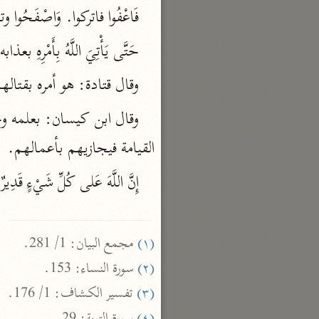
فَاعْفُوا فاتركوا. وَاصْفَحُوا 
السمرقندي (٣٧٣ هـ)
نحو ٥ مجلدات
حَتَّى يَأْتِيَ اللَّهُ بِأَمْر
الكشف والبيان
وقال قتادة: هو أمره بقتالهم في قو
الثعلبي (٤٢٧ هـ)
نحو ٨ مجلدات
القيامة فيجازيهم بأعمالهم.
إِنَّ اللَّهَ عَلى كُلِّ شَيْءٍ قَدِيرٌ

(١)
 مجمع البيان: 1/ 281.

(٢)
 سورة النساء: 153.

(٣)
 تفسير الكشاف: 1/ 176.
