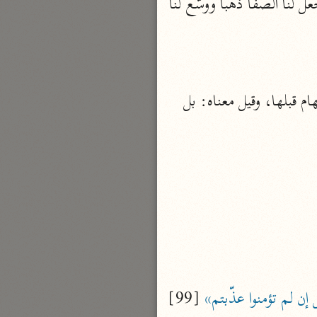
قال ابن عبّاس: نزلت في عبد الله بن أميّة المخزومي ورهط من قريش قالوا: يا محمّد أجعل لنا الصّفا ذهبا ووسّع لنّا 
نحو مجلد
تيسير الكريم الرحمن
السعدي (١٣٧٦ هـ)
نحو ٤ مجلدات
والميم صلة لأنّ أم إذا كان بمعنى العطف لا تكون أبتداء ولا تأتي إلّا مردودة على استفهام قبلها، وقيل معناه: بل 
أيسر التفاسير
أبو بكر الجزائري (١٤٣٩ هـ)
نحو ٣ مجلدات
القرآن – تدبّر وعمل
شركة الخبرات الذكية
نحو ٣ مجلدات
تفسير القرآن الكريم
ابن عثيمين (١٤٢١ هـ)
إن لم تؤمنوا عذّبتم»
 [99] 
نحو ١٥ مجلدًا