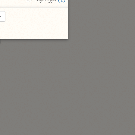
(٤)
 سورة التوبة: 29.
→