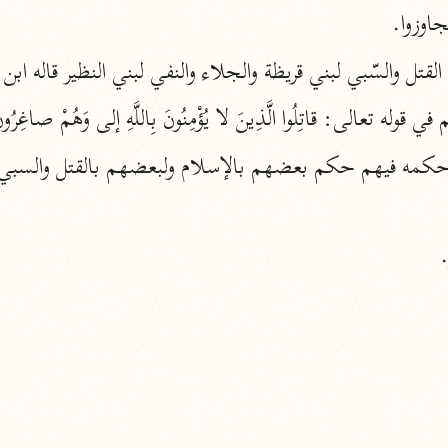
وتجاوزوا.
الزمخشري (٥٣٨ هـ)
ج
نحو ٨ مجلدات
ِهِ بعذابه القتل والسّبي لبني قريظة والجلاء والنفي لبني النظير قاله اب
تف
له تعالى: قاتِلُوا الَّذِينَ لا يُؤْمِنُونَ بِاللَّهِ إلى وَهُمْ صاغِرُون
ت
.
قتا