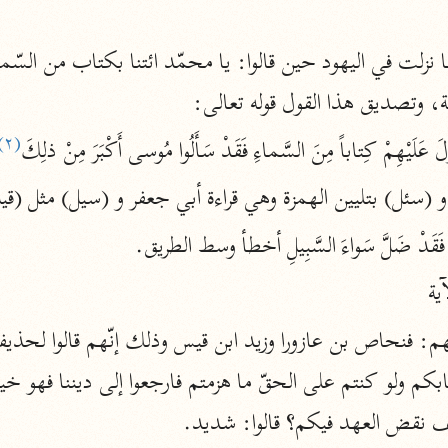
أخرى
مركَّزة الع
أضواء البيان
نية، وتصديق هذا القول قوله تعالى:
محمد الأمين الشنقيطي (١٣٩٤ هـ)
الم
(٢)
نحو ١١ مجلدًا
ِّلَ عَلَيْهِمْ كِتاباً مِنَ السَّماءِ فَقَدْ سَأَلُوا مُوسى أَكْبَرَ مِنْ ذلِكَ
نظم الدرر
، و (سئل) بتليين الهمزة وهي قراءة أبي جعفر و (سيل) مثل (ق
البقاعي (٨٨٥ هـ)
ِيمانِ فَقَدْ ضَلَّ سَواءَ السَّبِيلِ أخطأ وسط الطريق.
نحو ٢٠ مجلدًا
آية
لغة وبلاغة
التحرير والتنوير
ابن عاشور (١٣٩٣ هـ)
ف نقض العهد فيكم؟ قالوا: شديد.
نحو ٢٤ مجلدًا