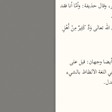
قال: فإني قد عاهدت ألّا أكفر بمحمّد ﷺ‎ ما عشت. فقالت اليهود: أمّا هذا فقد صبر، وقال حذيفة: وأمّا أنا فقد 
نحو ٣ مجلدات
الوجيز
الواحدي (٤٦٨ هـ)
 . فأنزل الله تعالى وَدَّ كَثِيرٌ مِنْ أَهْلِ 
نحو مجلد
تفسير القرآن العزيز
ابن أبي زمنين (٣٩٩ هـ)
نحو مجلدين
مِنْ بَعْدِ إِيمانِكُمْ كُفَّاراً في انتصابه وجهان قيل: بالردّ وقيل: بالحال. حَسَداً وفي نصبه أيضا وجهان: قيل على 
المصدر أي يحسدونكم حسدا، وقيل: بنزع حرف الصلة تقديره للحسد. وأصل الحسد في اللغة الالظاظ بالشيء 
بدل.
موسوعة التفسير المأثور
معهد الشاطبي
٢٣ مجلدًا