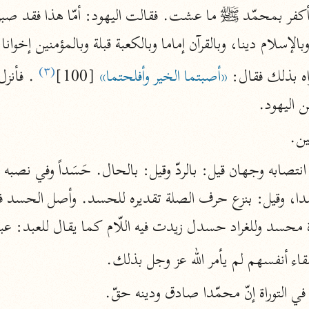
المحرر الوجيز
ابن عطية (٥٤٦ هـ)
بالإسلام دينا، وبالقرآن إماما وبالكعبة قبلة وبالمؤمنين إخوانا.
نحو ٨ مجلدات
(٣)
«أصبتما الخير وأفلحتما»
 [100]
البحر المحيط
ن اليهود.
أبو حيان (٧٤٥ هـ)
نحو ١٦ مجلدًا
نين.
التفسير البسيط
الواحدي (٤٦٨ هـ)
نحو ٢٢ مجلدًا
آثار
محسد وللغراد حسدل زيدت فيه اللّام كما يقال للعبد: ع
إرشاد العقل السليم
أبو السعود (٩٨٢ هـ)
من تلقاء أنفسهم لم يأمر الله عز وجل بذلك.
نحو ٩ مجلدات
 الْحَقُّ في التوراة إنّ محمّدا صادق ودينه حقّ.
الكشاف