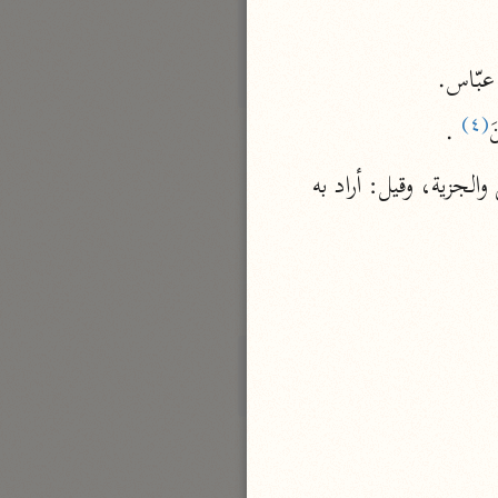
الدر المنثور
لال الدين السيوطي (٩١١ هـ)
ن عبّاس.
نحو ١٣ مجلدًا
(٤)
سير القرآن العظيم مسندًا
َ
 .
ابن أبي حاتم الرازي (٣٢٧ هـ)
وقال ابن كيسان: بعلمه وحكمه فيهم حكم بعضهم بالإسلام ولبعضهم بالقتل والسبي والجزية، وقيل: أراد به 
نحو ١٠ مجلدات
فسير مقاتل بن سليمان
مقاتل بن سليمان (١٥٠ هـ)
نحو ٥ مجلدات
تفسير قتادة
دة بن دعامة السّدوسيّ (١١٧ هـ)