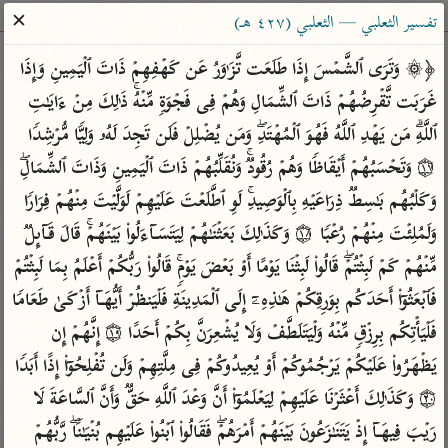
ساهم معنا في نشر القرآن والعلم الشرعي
✕
تفسير الثعلبي — الثعلبي (٤٢٧ هـ)
الباحث القرآني
﴿۞ وَتَرَى ٱلشَّمۡسَ إِذَا طَلَعَت تَّزَ ٰ⁠وَرُ عَن كَهۡفِهِمۡ ذَاتَ ٱلۡیَمِینِ وَإِذَا 
غَرَبَت تَّقۡرِضُهُمۡ ذَاتَ ٱلشِّمَالِ وَهُمۡ فِی فَجۡوَةࣲ مِّنۡهُۚ ذَ ٰ⁠لِكَ مِنۡ ءَایَـٰتِ 
بحث
تفسير
علوم
مصاحف
معاجم
ٱللَّهِۗ مَن یَهۡدِ ٱللَّهُ فَهُوَ ٱلۡمُهۡتَدِۖ وَمَن یُضۡلِلۡ فَلَن تَجِدَ لَهُۥ وَلِیࣰّا مُّرۡشِدࣰا 
۝١٧ وَتَحۡسَبُهُمۡ أَیۡقَاظࣰا وَهُمۡ رُقُودࣱۚ وَنُقَلِّبُهُمۡ ذَاتَ ٱلۡیَمِینِ وَذَاتَ ٱلشِّمَالِۖ 
وَكَلۡبُهُم بَـٰسِطࣱ ذِرَاعَیۡهِ بِٱلۡوَصِیدِۚ لَوِ ٱطَّلَعۡتَ عَلَیۡهِمۡ لَوَلَّیۡتَ مِنۡهُمۡ فِرَارࣰا 
Type 2 or more characters for results.
وَلَمُلِئۡتَ مِنۡهُمۡ رُعۡبࣰا ۝١٨ وَكَذَ ٰ⁠لِكَ بَعَثۡنَـٰهُمۡ لِیَتَسَاۤءَلُوا۟ بَیۡنَهُمۡۚ قَالَ قَاۤىِٕلࣱ 
Type 1 or more
أمّهات
عامّة
معاصرة
مِّنۡهُمۡ كَمۡ لَبِثۡتُمۡۖ قَالُوا۟ لَبِثۡنَا یَوۡمًا أَوۡ بَعۡضَ یَوۡمࣲۚ قَالُوا۟ رَبُّكُمۡ أَعۡلَمُ بِمَا لَبِثۡتُمۡ 
characters for results.
تفسير الطبري
فتح البيان للقنوجي
الميسر
فَٱبۡعَثُوۤا۟ أَحَدَكُم بِوَرِقِكُمۡ هَـٰذِهِۦۤ إِلَى ٱلۡمَدِینَةِ فَلۡیَنظُرۡ أَیُّهَاۤ أَزۡكَىٰ طَعَامࣰا 
تفسير ابن كثير
فتح القدير للشوكاني
المختصر في
فَلۡیَأۡتِكُم بِرِزۡقࣲ مِّنۡهُ وَلۡیَتَلَطَّفۡ وَلَا یُشۡعِرَنَّ بِكُمۡ أَحَدًا ۝١٩ إِنَّهُمۡ إِن 
التفسير
تفسير القرطبي
تفسير ابن جزي
یَظۡهَرُوا۟ عَلَیۡكُمۡ یَرۡجُمُوكُمۡ أَوۡ یُعِیدُوكُمۡ فِی مِلَّتِهِمۡ وَلَن تُفۡلِحُوۤا۟ إِذًا أَبَدࣰا 
تفسير السعدي
تفسير البغوي
۝٢٠ وَكَذَ ٰ⁠لِكَ أَعۡثَرۡنَا عَلَیۡهِمۡ لِیَعۡلَمُوۤا۟ أَنَّ وَعۡدَ ٱللَّهِ حَقࣱّ وَأَنَّ ٱلسَّاعَةَ لَا 
أيسر التفاسير
موسوعات
رَیۡبَ فِیهَاۤ إِذۡ یَتَنَـٰزَعُونَ بَیۡنَهُمۡ أَمۡرَهُمۡۖ فَقَالُوا۟ ٱبۡنُوا۟ عَلَیۡهِم بُنۡیَـٰنࣰاۖ رَّبُّهُمۡ 
القرآن – تدبر وعمل