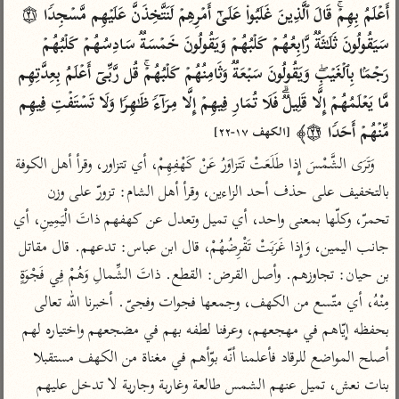
تفسير الآلوسي
جمع الأقوال
أَعۡلَمُ بِهِمۡۚ قَالَ ٱلَّذِینَ غَلَبُوا۟ عَلَىٰۤ أَمۡرِهِمۡ لَنَتَّخِذَنَّ عَلَیۡهِم مَّسۡجِدࣰا ۝٢١ 
تفسير ابن عثيمين
تفسير ابن الجوزي
تفسير الرازي
سَیَقُولُونَ ثَلَـٰثَةࣱ رَّابِعُهُمۡ كَلۡبُهُمۡ وَیَقُولُونَ خَمۡسَةࣱ سَادِسُهُمۡ كَلۡبُهُمۡ 
تفسير الماوردي
رَجۡمَۢا بِٱلۡغَیۡبِۖ وَیَقُولُونَ سَبۡعَةࣱ وَثَامِنُهُمۡ كَلۡبُهُمۡۚ قُل رَّبِّیۤ أَعۡلَمُ بِعِدَّتِهِم 
مركَّزة العبارة
أخرى
مَّا یَعۡلَمُهُمۡ إِلَّا قَلِیلࣱۗ فَلَا تُمَارِ فِیهِمۡ إِلَّا مِرَاۤءࣰ ظَـٰهِرࣰا وَلَا تَسۡتَفۡتِ فِیهِم 
تفسير الجلالين
أضواء البيان
منتقاة
مِّنۡهُمۡ أَحَدࣰا ۝٢٢﴾ 
[الكهف ١٧-٢٢]
جامع البيان للإيجي
تفسير ابن القيم
نظم الدرر للبقاعي
وَتَرَى الشَّمْسَ إِذا طَلَعَتْ تَتَزاوَرُ عَنْ كَهْفِهِمْ، أي تتزاور، وقرأ أهل الكوفة 
تفسير البيضاوي
تفسير ابن تيمية
بالتخفيف على حذف أحد الزاءين، وقرأ أهل الشام: تزورّ على وزن 
تفسير النسفي
لغة وبلاغة
تحمرّ، وكلّها بمعنى واحد، أي تميل وتعدل عن كهفهم ذاتَ الْيَمِينِ، أي 
الوجيز للواحدي
التحرير والتنوير
جانب اليمين، وَإِذا غَرَبَتْ تَقْرِضُهُمْ، قال ابن عباس: تدعهم. قال مقاتل 
عامّة
تفسير ابن أبي زمنين
تفسير السمعاني
المحرر الوجيز لابن
بن حيان: تجاوزهم. وأصل القرض: القطع. ذاتَ الشِّمالِ وَهُمْ فِي فَجْوَةٍ 
عطية
مِنْهُ، أي متّسع من الكهف، وجمعها فجوات وفجىّ. أخبرنا الله تعالى 
تفسير مكّي
البحر المحيط لأبي
بحفظه إيّاهم في مهجعهم، وعرفنا لطفه بهم في مضجعهم واختياره لهم 
آثار
محاسن التأويل
حيان
للقاسمي
أصلح المواضع للرقاد فأعلمنا أنّه بوّأهم في مغناة من الكهف مستقبلا 
موسوعة التفسير
البسيط للواحدي
المأثور
بنات نعش، تميل عنهم الشمس طالعة وغاربة وجارية لا تدخل عليهم 
تفسير الثعالبي