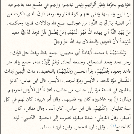
تفسير أبي السعود
الدر المنثور
فتؤذيهم بحرّها وتغيّر ألوانهم وتبلى ثيابهم، وإنهم في متّسع منه ينالهم فيه 
تفسير السمرقندي
الكشاف للزمخشري
برد الريح ونسيمها وتنفي عنهم كربة الغار وغمومه، ذلِكَ الذي ذكرت من 
تفسير ابن أبي حاتم
تفسير الثعلبي
أمر الفتية مِنْ آياتِ اللَّهِ: من عجائب صنع الله ودلالات قدرته وحكمته. 
تفسير مقاتل
مَنْ يَهْدِ اللَّهُ أي يهده الله فَهُوَ الْمُهْتَدِ وَمَنْ يُضْلِلْ فَلَنْ تَجِدَ لَهُ وَلِيًّا معينا 
تفسير قتادة
مُرْشِداً لأنّ التوفيق والخذلان بيد الله عزّ وجلّ.
وَتَحْسَبُهُمْ يا محمد أَيْقاظاً أي منتبهين، جمع يقظ ويقظ مثل قولك: 
رجل نجد ونجد للشجاع، وجمعه أنجاد، وَهُمْ رُقُودٌ: نيام، جمع راقد مثل 
قاعد وقعود، وَنُقَلِّبُهُمْ، وقرأ الحسن (وَنُقْلِبُهُمْ) بالتخفيف، ذاتَ الْيَمِينِ وَذاتَ 
اشترك لتصلك أخبار مشاريعنا
الشِّمالِ مرّة للجنب الأيمن ومرّة للجنب الأيسر. قال ابن عباس: كانوا 
اشترك
ينقلبون في السنة مرة إلى جانب من جانب، لئلا تأكل الأرض لحومهم. 
ويقال: إنّ يوم عاشوراء كان يوم تقليبهم. وقال أبو هريرة: كان لهم في كل 
راسلنا
•
تليجرام
•
تويتر
سنة تقليبان. وَكَلْبُهُمْ، قال ابن عباس: كان أنمر. وقال مقاتل: كان 
تعليمات
•
عن الباحث القرآني
أصفر. وقال القرظي: شدة صفرته تضرب إلى الحمرة. الكلبي: لونه 
(١)
كالخلنج
 . وقيل: لون الحجر. وقيل: لون السماء.
أندرويد
أيفون