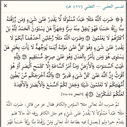
ساهم معنا في نشر القرآن والعلم الشرعي
✕
تفسير الثعلبي — الثعلبي (٤٢٧ هـ)
الباحث القرآني
﴿۞ ضَرَبَ ٱللَّهُ مَثَلًا عَبۡدࣰا مَّمۡلُوكࣰا لَّا یَقۡدِرُ عَلَىٰ شَیۡءࣲ وَمَن رَّزَقۡنَـٰهُ 
مِنَّا رِزۡقًا حَسَنࣰا فَهُوَ یُنفِقُ مِنۡهُ سِرࣰّا وَجَهۡرًاۖ هَلۡ یَسۡتَوُۥنَۚ ٱلۡحَمۡدُ لِلَّهِۚ بَلۡ 
بحث
تفسير
علوم
مصاحف
معاجم
أَكۡثَرُهُمۡ لَا یَعۡلَمُونَ ۝٧٥ وَضَرَبَ ٱللَّهُ مَثَلࣰا رَّجُلَیۡنِ أَحَدُهُمَاۤ أَبۡكَمُ لَا 
یَقۡدِرُ عَلَىٰ شَیۡءࣲ وَهُوَ كَلٌّ عَلَىٰ مَوۡلَىٰهُ أَیۡنَمَا یُوَجِّههُّ لَا یَأۡتِ بِخَیۡرٍ هَلۡ 
یَسۡتَوِی هُوَ وَمَن یَأۡمُرُ بِٱلۡعَدۡلِ وَهُوَ عَلَىٰ صِرَ ٰ⁠طࣲ مُّسۡتَقِیمࣲ ۝٧٦ وَلِلَّهِ 
Type 2 or more characters for results.
غَیۡبُ ٱلسَّمَـٰوَ ٰ⁠تِ وَٱلۡأَرۡضِۚ وَمَاۤ أَمۡرُ ٱلسَّاعَةِ إِلَّا كَلَمۡحِ ٱلۡبَصَرِ أَوۡ هُوَ 
Type 1 or more
أمّهات
عامّة
معاصرة
أَقۡرَبُۚ إِنَّ ٱللَّهَ عَلَىٰ كُلِّ شَیۡءࣲ قَدِیرࣱ ۝٧٧ وَٱللَّهُ أَخۡرَجَكُم مِّنۢ بُطُونِ 
characters for results.
تفسير الطبري
فتح البيان للقنوجي
الميسر
أُمَّهَـٰتِكُمۡ لَا تَعۡلَمُونَ شَیۡـࣰٔا وَجَعَلَ لَكُمُ ٱلسَّمۡعَ وَٱلۡأَبۡصَـٰرَ وَٱلۡأَفۡـِٔدَةَ 
تفسير ابن كثير
فتح القدير للشوكاني
المختصر في
لَعَلَّكُمۡ تَشۡكُرُونَ ۝٧٨﴾ 
[النحل ٧٥-٧٨]
التفسير
تفسير القرطبي
تفسير ابن جزي
ثمّ ضرب الله تعالى مثلا المؤمن والكافر فقال عز من قائل: ضَرَبَ اللَّهُ 
تفسير السعدي
تفسير البغوي
مَثَلًا عَبْداً مَمْلُوكاً لا يَقْدِرُ عَلى شَيْءٍ هو مثل الكافر رزقه الله مالا فلم 
أيسر التفاسير
موسوعات
يقدّم خيرا ولم [يعمل] فيه بطاعة الله تعالى وَمَنْ رَزَقْناهُ مِنَّا رِزْقاً حَسَناً فَهُوَ 
القرآن – تدبر وعمل