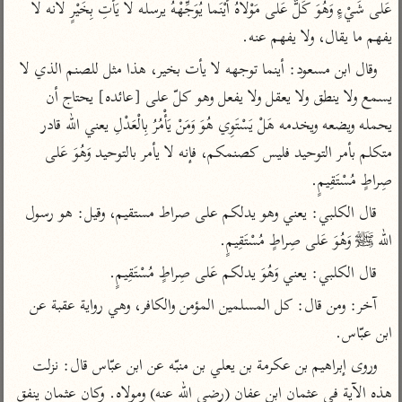
تفسير أبي السعود
عَلى شَيْءٍ وَهُوَ كَلٌّ عَلى مَوْلاهُ أَيْنَما يُوَجِّهْهُ يرسله لا يَأْتِ بِخَيْرٍ لأنه لا 
الدر المنثور
تفسير السمرقندي
يفهم ما يقال، ولا يفهم عنه.
الكشاف للزمخشري
تفسير ابن أبي حاتم
تفسير الثعلبي
وقال ابن مسعود: أينما توجهه لا يأت بخير، هذا مثل للصنم الذي لا 
تفسير مقاتل
يسمع ولا ينطق ولا يعقل ولا يفعل وهو كلّ على [عائده] يحتاج أن 
تفسير قتادة
يحمله ويضعه ويخدمه هَلْ يَسْتَوِي هُوَ وَمَنْ يَأْمُرُ بِالْعَدْلِ يعني الله قادر 
متكلم بأمر التوحيد فليس كصنمكم، فإنه لا يأمر بالتوحيد وَهُوَ عَلى 
صِراطٍ مُسْتَقِيمٍ.
قال الكلبي: يعني وهو يدلكم على صراط مستقيم، وقيل: هو رسول 
اشترك لتصلك أخبار مشاريعنا
الله ﷺ‎ وَهُوَ عَلى صِراطٍ مُسْتَقِيمٍ.
اشترك
قال الكلبي: يعني وَهُوَ يدلكم عَلى صِراطٍ مُسْتَقِيمٍ.
آخر: ومن قال: كل المسلمين المؤمن والكافر، وهي رواية عقبة عن 
راسلنا
•
تليجرام
•
تويتر
ابن عبّاس.
تعليمات
•
عن الباحث القرآني
وروى إبراهيم بن عكرمة بن يعلي بن منبّه عن ابن عبّاس قال: نزلت 
هذه الآية في عثمان ابن عفان (رضي الله عنه) ومولاه. وكان عثمان ينفق 
أندرويد
أيفون