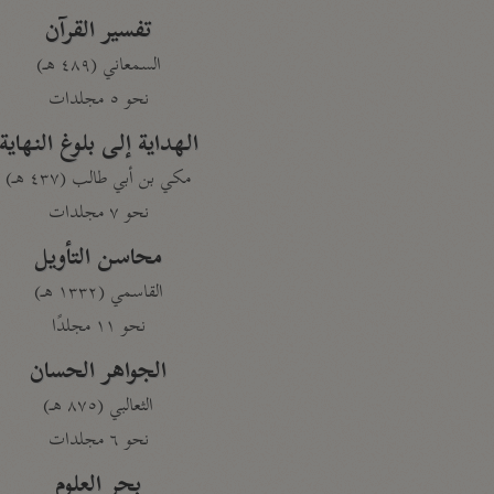
تفسير القرآن
السمعاني (٤٨٩ هـ)
نحو ٥ مجلدات
الهداية إلى بلوغ النهاية
مكي بن أبي طالب (٤٣٧ هـ)
نحو ٧ مجلدات
محاسن التأويل
القاسمي (١٣٣٢ هـ)
نحو ١١ مجلدًا
الجواهر الحسان
الثعالبي (٨٧٥ هـ)
نحو ٦ مجلدات
بحر العلوم