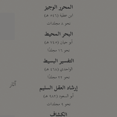
المحرر الوجيز
ابن عطية (٥٤٦ هـ)
نحو ٨ مجلدات
البحر المحيط
أبو حيان (٧٤٥ هـ)
نحو ١٦ مجلدًا
التفسير البسيط
الواحدي (٤٦٨ هـ)
نحو ٢٢ مجلدًا
آثار
إرشاد العقل السليم
أبو السعود (٩٨٢ هـ)
نحو ٩ مجلدات
الكشاف