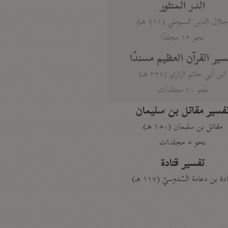
الدر المنثور
لال الدين السيوطي (٩١١ هـ)
نحو ١٣ مجلدًا
سير القرآن العظيم مسندًا
ابن أبي حاتم الرازي (٣٢٧ هـ)
نحو ١٠ مجلدات
فسير مقاتل بن سليمان
مقاتل بن سليمان (١٥٠ هـ)
نحو ٥ مجلدات
تفسير قتادة
دة بن دعامة السّدوسيّ (١١٧ هـ)