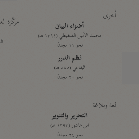
أخرى
مركَّزة الع
أضواء البيان
محمد الأمين الشنقيطي (١٣٩٤ هـ)
الم
نحو ١١ مجلدًا
نظم الدرر
البقاعي (٨٨٥ هـ)
نحو ٢٠ مجلدًا
لغة وبلاغة
التحرير والتنوير
ابن عاشور (١٣٩٣ هـ)
نحو ٢٤ مجلدًا