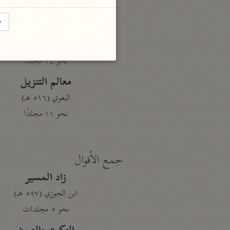
نحو ١٩ مجلدًا
→
الجامع لأحكام القرآن
القرطبي (٦٧١ هـ)
نحو ٢٤ مجلدًا
معالم التنزيل
البغوي (٥١٦ هـ)
نحو ١١ مجلدًا
جمع الأقوال
زاد المسير
ابن الجوزي (٥٩٧ هـ)
نحو ٥ مجلدات