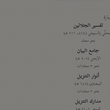
بارة
تفسير الجلالين
حلّي والسيوطي (٨٦٤، ٩١١ هـ)
نحو مجلد
جامع البيان
الإيجي (٩٠٥ هـ)
نحو ٣ مجلدات
أنوار التنزيل
البيضاوي (٦٨٥ هـ)
نحو ٣ مجلدات
مدارك التنزيل
النسفي (٧١٠ هـ)