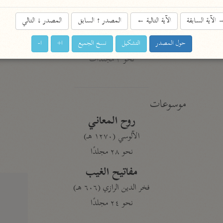
نحو ١١ مجلدًا
الآية السابقة
الآية التالية
←
المصدر
↑
السابق
المصدر
↓
التالي
التسهيل لعلوم التنزيل
ابن جُزَيّ (٧٤١ هـ)
حول المصدر
التشكيل
نسخ الجميع
ا+
ا-
نحو ٣ مجلدات
موسوعات
روح المعاني
الآلوسي (١٢٧٠ هـ)
نحو ٢٨ مجلدًا
مفاتيح الغيب
فخر الدين الرازي (٦٠٦ هـ)
نحو ٢٤ مجلدًا