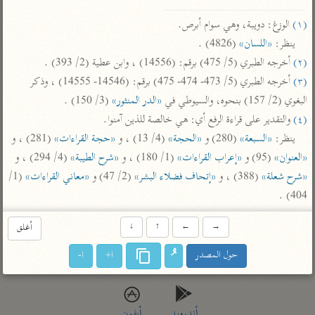
تفسير أبي السعود
الدر المنثور
تفسير السمرقندي
(١)
 الوزغ: دويبة، وهي سوام أبرص.

الكشاف للزمخشري
تفسير ابن أبي حاتم
تفسير الثعلبي
ينظر: 
«اللسان»
 (4826) .

تفسير مقاتل
(٢)
 أخرجه الطبري (5/ 475) برقم: (14556) ، وابن عطية (2/ 393) .

(٣)
 أخرجه الطبري (5/ 473- 474- 475) برقم: (14546- 14555) ، وذكر 
تفسير قتادة
البغوي (2/ 157) بنحوه، والسيوطي في 
«الدر المنثور»
 (3/ 150) .

(٤)
 والتقدير على قراءة الرفع أي: هي خالصة للذين آمنوا.

ينظر: 
«السبعة»
 (280) و 
«الحجة»
 (4/ 13) ، و 
«حجة القراءات»
 (281) ، و 
«العنوان»
 (95) و 
«إعراب القراءات»
 (1/ 180) ، و 
«شرح الطيبة»
 (4/ 294) ، و 
اشترك لتصلك أخبار مشاريعنا
«شرح شعلة»
 (388) ، و 
«إتحاف فضلاء البشر»
 (2/ 47) و 
«معاني القراءات»
 (1/ 
404) .
اشترك
→
←
↑
↓
أغلق
راسلنا
•
تليجرام
•
تويتر
حول المصدر
ا+
ا-
تعليمات
•
عن الباحث القرآني
أندرويد
أيفون