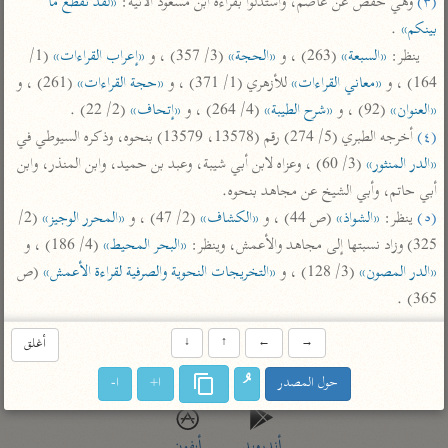
(٣)
 وهي حفص عن عاصم، واستدلوا بقراءة ابن مسعود الآتية: 
«لقد تقطع ما 
تفسير أبي السعود
الدر المنثور
تفسير السمرقندي
بينكم»
 .

الكشاف للزمخشري
تفسير ابن أبي حاتم
تفسير الثعلبي
ينظر: 
«السبعة»
 (263) ، و 
«الحجة»
 (3/ 357) ، و 
«إعراب القراءات»
 (1/ 
164) ، و 
«معاني القراءات»
 للأزهري (1/ 371) ، و 
«حجة القراءات»
 (261) ، و 
تفسير مقاتل
«العنوان»
 (92) ، و 
«شرح الطيبة»
 (4/ 264) ، و 
«إتحاف»
 (2/ 22) .

تفسير قتادة
(٤)
 أخرجه الطبري (5/ 274) رقم (13578، 13579) بنحوه، وذكره السيوطي في 
«الدر المنثور»
 (3/ 60) ، وعزاه لابن أبي شيبة، وعبد بن حميد، وابن المنذر، وابن 
أبي حاتم، وأبي الشيخ عن مجاهد بنحوه.

(٥)
 ينظر: 
«الشواذ»
 (ص 44) ، و 
«الكشاف»
 (2/ 47) ، و 
«المحرر الوجيز»
 (2/ 
325) وزاد نسبتها إلى مجاهد والأعمش، وينظر: 
«البحر المحيط»
 (4/ 186) ، و 
اشترك لتصلك أخبار مشاريعنا
«الدر المصون»
 (3/ 128) ، و 
«التخريجات النحوية والصرفية لقراءة الأعمش»
 (ص 
اشترك
365) .
راسلنا
•
تليجرام
•
تويتر
→
←
↑
↓
أغلق
كنوز
•
تعليمات
•
عن الباحث القرآني
حول المصدر
ا+
ا-
أندرويد
أيفون