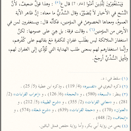
(٥)
تفسير أبي السعود
وَيَسْتَغْفِرُونَ لِلَّذِينَ آمَنُوا 
 قال ع
 : وهذا قولٌ ضعيفٌ، لأَنَّ 
الدر المنثور
[غافر: 7]
تفسير السمرقندي
النَّسْخ في الأخبار لاَ يُتَصَوَّرُ، وقال السَّدِّيُّ ما معناه: إنَّ ظاهر الآية 
الكشاف للزمخشري
تفسير ابن أبي حاتم
تفسير الثعلبي
العمومُ، ومعناها الخصوصُ في المؤمنين، فكأنَّه قال: ويستغفرون لمن في 
تفسير مقاتل
(٦)
الأرض من المؤمنين
 ، وقالت فرقة: بل هِيَ على عمومها: لكنَّ 
تفسير قتادة
استغفارَ الملائكة ليس بطَلَبِ غفرانٍ للكفرة مَعَ بقائهم على كُفْرهم، 
وإنَّما استغفارهم لهم بمعنى طلب الهداية التي تُؤَدِّي إلى الغفران لهم، 
وتأويل السُّدِّيِّ أرجحُ.

اشترك لتصلك أخبار مشاريعنا
(١)
 سقط في: د.

اشترك
(٢)
 ذكره البغوي في 
«تفسيره»
 (4/ 119) ، وذكره ابن عطية (5/ 25) .

(٣)
 ينظر: 
«السبعة»
 (580) ، و 
«الحجة»
 (6/ 126) ، و 
«إعراب القراءات»
 (2/ 
راسلنا
•
تليجرام
•
تويتر
281) ، و 
«معاني القراءات»
 (2/ 355) ، و 
«شرح الطيبة»
 (5/ 212) ، و 
تعليمات
•
عن الباحث القرآني
«العنوان»
 (170) ، و 
«حجة القراءات»
 (639) ، و 
«شرح شعلة»
 (574) ، و 
«إتحاف»
 (2/ 448) .

(٤)
 يعني من رواية أبي بكر، وأما رواية حفص فمثل الباقين.

أندرويد
أيفون