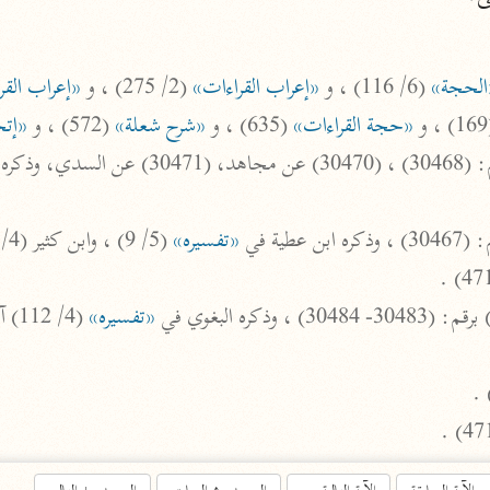
أخرى
مركَّزة الع
الحجة»
 (6/ 116) ، و 
«إعراب القراءات»
 (2/ 275) ، و 
«إعراب القر
أضواء البيان
 
«حجة القراءات»
 (635) ، و 
«شرح شعلة»
 (572) ، و 
«إت
محمد الأمين الشنقيطي (١٣٩٤ هـ)
الم
نحو ١١ مجلدًا
نظم الدرر
«تفسيره»
 (5/ 9) ، وابن كثير (4/ 95) ولم يعزه لأحد.

البقاعي (٨٨٥ هـ)
نحو ٢٠ مجلدًا
«تفسيره»
لغة وبلاغة
التحرير والتنوير
ابن عاشور (١٣٩٣ هـ)
نحو ٢٤ مجلدًا