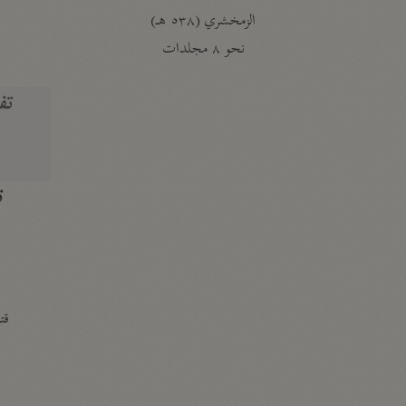
الزمخشري (٥٣٨ هـ)
ج
نحو ٨ مجلدات
تف
ت
قتا