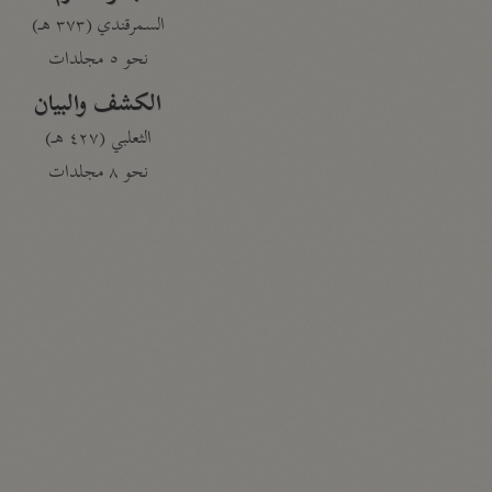
السمرقندي (٣٧٣ هـ)
نحو ٥ مجلدات
الكشف والبيان
الثعلبي (٤٢٧ هـ)
نحو ٨ مجلدات