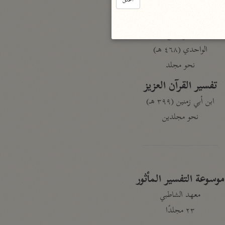
أغلق
نحو ٣ مجلدات
الوجيز
الواحدي (٤٦٨ هـ)
نحو مجلد
تفسير القرآن العزيز
ابن أبي زمنين (٣٩٩ هـ)
نحو مجلدين
موسوعة التفسير المأثور
معهد الشاطبي
٢٣ مجلدًا