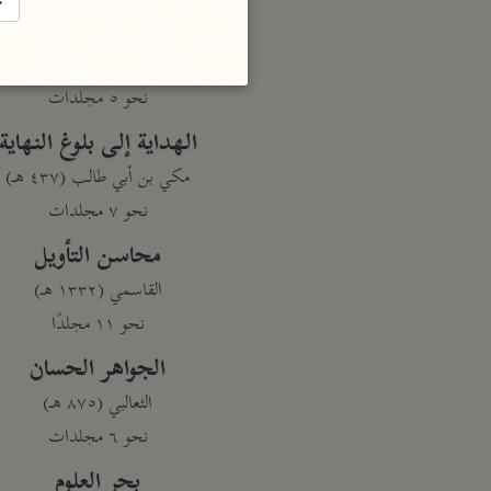
→
تفسير القرآن
السمعاني (٤٨٩ هـ)
نحو ٥ مجلدات
الهداية إلى بلوغ النهاية
مكي بن أبي طالب (٤٣٧ هـ)
نحو ٧ مجلدات
محاسن التأويل
القاسمي (١٣٣٢ هـ)
نحو ١١ مجلدًا
الجواهر الحسان
الثعالبي (٨٧٥ هـ)
نحو ٦ مجلدات
بحر العلوم