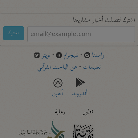
اشترك لتصلك أخبار مشاريعنا
اشترك
راسلنا
•
تليجرام
•
تويتر
تعليمات
•
عن الباحث القرآني
أندرويد
أيفون
تطوير
رعاية