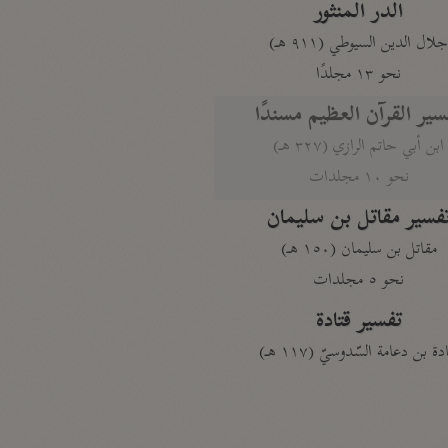
الدر المنثور
لال الدين السيوطي (٩١١ هـ)
نحو ١٣ مجلدًا
سير القرآن العظيم مسندًا
ابن أبي حاتم الرازي (٣٢٧ هـ)
نحو ١٠ مجلدات
فسير مقاتل بن سليمان
مقاتل بن سليمان (١٥٠ هـ)
نحو ٥ مجلدات
تفسير قتادة
دة بن دعامة السّدوسيّ (١١٧ هـ)