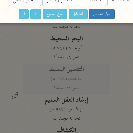
الآية السابقة
الآية التالية
←
المصدر
↑
السابق
المصدر
↓
التالي
المحرر الوجيز
حول المصدر
التشكيل
نسخ الجميع
ا+
ا-
ابن عطية (٥٤٦ هـ)
نحو ٨ مجلدات
البحر المحيط
أبو حيان (٧٤٥ هـ)
نحو ١٦ مجلدًا
التفسير البسيط
الواحدي (٤٦٨ هـ)
نحو ٢٢ مجلدًا
آثار
إرشاد العقل السليم
أبو السعود (٩٨٢ هـ)
نحو ٩ مجلدات
الكشاف