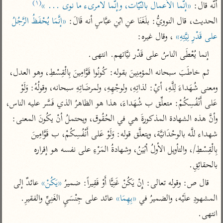
تفسير الآلوسي
(١)
جمع الأقوال
أنّه قال: 
«إنّما الأعمال بالنّيّات، وإنّما لامرىء ما نوى ... »
تفسير ابن عثيمين
تفسير ابن الجوزي
تفسير الرازي
الحديث، قال النوويُّ: بلَغَنَا عنِ ابْنِ عبَّاسٍ أنه قَالَ: 
«إنَّمَا يُحْفَظُ الرَّجُلُ 
على قَدْرِ نِيَّتِهِ»
 ، وقال غيره:
تفسير الماوردي
مركَّزة العبارة
إنما يُعْطَى الناسُ على قَدْر نيَّاتهم. انتهى.
أخرى
تفسير الجلالين
أضواء البيان
ثم خاطَبَ سبحانه المؤمِنِينَ بقوله: كُونُوا قَوَّامِينَ بِالْقِسْطِ، وهو العدل، 
منتقاة
جامع البيان للإيجي
تفسير ابن القيم
نظم الدرر للبقاعي
ومعنى شُهَداءَ لِلَّهِ، أيْ: لذاتِهِ، ولوجْهِهِ، ولمرضَاتِهِ سبحانه، وقولُهُ: وَلَوْ 
تفسير البيضاوي
عَلى أَنْفُسِكُمْ: متعلِّق ب شُهَداءَ، هذا هو الظاهرُ الذي فَسَّر عليه الناس، 
تفسير ابن تيمية
تفسير النسفي
وأنَّ هذه الشهادة المذكورةَ هي في الحُقُوق، ويحتملُ أنْ يكُونَ المعنى: 
لغة وبلاغة
شهداء للَّه بالوحْدَانيَّة، ويتعلَّق قوله: وَلَوْ عَلى أَنْفُسِكُمْ، ب قَوَّامِينَ 
الوجيز للواحدي
التحرير والتنوير
عامّة
بِالْقِسْطِ/، والتأويل الأولُ أبْيَنُ، وشهادةُ المَرْءِ على نفسه هو إقراره 
تفسير ابن أبي زمنين
تفسير السمعاني
المحرر الوجيز لابن
عطية
بالحقائِقِ.
تفسير مكّي
البحر المحيط لأبي
قال ص: وقوله تعالى: إِنْ يَكُنْ غَنِيًّا أَوْ فَقِيراً: ضميرُ 
«يَكُنْ»
 عائدٌ إلى 
آثار
محاسن التأويل
حيان
المشهودِ علَيْه، والضميرُ في 
«بِهِمَا»
 عائد على جِنْسَيِ الغَنِيِّ والفقيرِ. 
للقاسمي
موسوعة التفسير
البسيط للواحدي
المأثور
انتهى.
تفسير الثعالبي