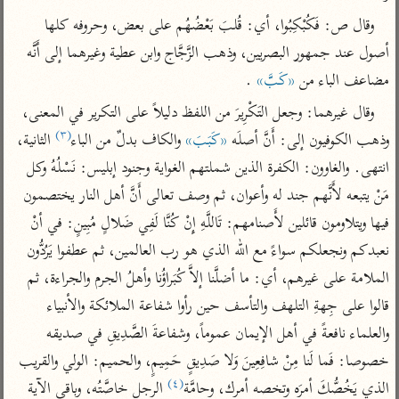
تفسير أبي السعود
الدر المنثور
تفسير السمرقندي
وقال ص: فَكُبْكِبُوا، أي: قُلبَ بَعْضُهُم على بعض، وحروفه كلها 
الكشاف للزمخشري
تفسير ابن أبي حاتم
تفسير الثعلبي
أصول عند جمهور البصريين، وذهب الزَّجَّاج وابن عطية وغيرهما إلى أَنَّه 
تفسير مقاتل
مضاعف الباء من 
«كَبَّ»
 .
تفسير قتادة
وقال غيرهما: وجعل التَكْرِيرَ من اللفظ دليلاً على التكرير في المعنى، 
(٣)
وذهب الكوفيون إلى: أَنَّ أصلَه 
«كَبَبَ»
 والكاف بدلٌ من الباء
 الثانية، 
انتهى. والغاوون: الكفرة الذين شملتهم الغواية وجنود إبليس: نَسْلُهُ وكل 
مَنْ يتبعه لأَنَّهم جند له وأعوان، ثم وصف تعالى أَنَّ أهل النار يختصمون 
فيها ويتلاومون قائلين لأَصنامهم: تَاللَّهِ إِنْ كُنَّا لَفِي ضَلالٍ مُبِينٍ: في أنْ 
اشترك لتصلك أخبار مشاريعنا
نعبدكم ونجعلكم سواءً مع الله الذي هو رب العالمين، ثم عطفوا يَرُدُّون 
اشترك
الملامة على غيرهم، أي: ما أضلَّنا إلاَّ كُبَراؤُنا وأهلُ الجرم والجراءة، ثم 
قالوا على جِهةِ التلهف والتأسف حين رأوا شفاعة الملائكة والأنبياء 
راسلنا
•
تليجرام
•
تويتر
والعلماء نافعةً في أهل الإيمان عموماً، وشفاعةَ الصَّدِيقِ في صديقه 
تعليمات
•
عن الباحث القرآني
خصوصا: فَما لَنا مِنْ شافِعِينَ وَلا صَدِيقٍ حَمِيمٍ، والحميم: الولي والقريب 
(٤)
الذي يَخُصُّكَ أمرَه وتخصه أمرك، وحامَّة
 الرجل خاصَّتُه، وباقي الآية 
أندرويد
أيفون