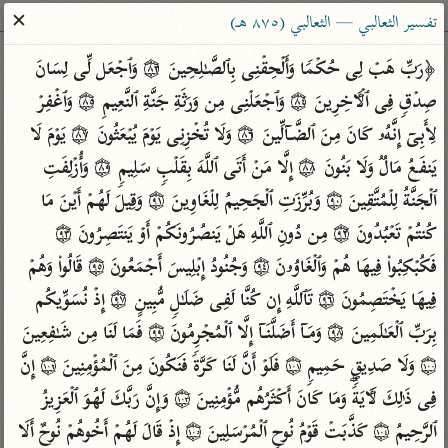
ساهم معنا في نشر القرآن والعلم الشرعي
✕
تفسير الثعالبي — الثعالبي (٨٧٥ هـ)
الباحث القرآني
﴿رَبِّ هَبۡ لِی حُكۡمࣰا وَأَلۡحِقۡنِی بِٱلصَّـٰلِحِینَ ۝٨٣ وَٱجۡعَل لِّی لِسَانَ 
صِدۡقࣲ فِی ٱلۡـَٔاخِرِینَ ۝٨٤ وَٱجۡعَلۡنِی مِن وَرَثَةِ جَنَّةِ ٱلنَّعِیمِ ۝٨٥ وَٱغۡفِرۡ 
بحث
تفسير
علوم
مصاحف
معاجم
لِأَبِیۤ إِنَّهُۥ كَانَ مِنَ ٱلضَّاۤلِّینَ ۝٨٦ وَلَا تُخۡزِنِی یَوۡمَ یُبۡعَثُونَ ۝٨٧ یَوۡمَ لَا 
یَنفَعُ مَالࣱ وَلَا بَنُونَ ۝٨٨ إِلَّا مَنۡ أَتَى ٱللَّهَ بِقَلۡبࣲ سَلِیمࣲ ۝٨٩ وَأُزۡلِفَتِ 
ٱلۡجَنَّةُ لِلۡمُتَّقِینَ ۝٩٠ وَبُرِّزَتِ ٱلۡجَحِیمُ لِلۡغَاوِینَ ۝٩١ وَقِیلَ لَهُمۡ أَیۡنَ مَا 
Type 2 or more characters for results.
كُنتُمۡ تَعۡبُدُونَ ۝٩٢ مِن دُونِ ٱللَّهِ هَلۡ یَنصُرُونَكُمۡ أَوۡ یَنتَصِرُونَ ۝٩٣ 
Type 1 or more
أمّهات
عامّة
معاصرة
فَكُبۡكِبُوا۟ فِیهَا هُمۡ وَٱلۡغَاوُۥنَ ۝٩٤ وَجُنُودُ إِبۡلِیسَ أَجۡمَعُونَ ۝٩٥ قَالُوا۟ وَهُمۡ 
characters for results.
تفسير الطبري
فتح البيان للقنوجي
الميسر
فِیهَا یَخۡتَصِمُونَ ۝٩٦ تَٱللَّهِ إِن كُنَّا لَفِی ضَلَـٰلࣲ مُّبِینٍ ۝٩٧ إِذۡ نُسَوِّیكُم 
تفسير ابن كثير
فتح القدير للشوكاني
المختصر في
بِرَبِّ ٱلۡعَـٰلَمِینَ ۝٩٨ وَمَاۤ أَضَلَّنَاۤ إِلَّا ٱلۡمُجۡرِمُونَ ۝٩٩ فَمَا لَنَا مِن شَـٰفِعِینَ 
التفسير
تفسير القرطبي
تفسير ابن جزي
۝١٠٠ وَلَا صَدِیقٍ حَمِیمࣲ ۝١٠١ فَلَوۡ أَنَّ لَنَا كَرَّةࣰ فَنَكُونَ مِنَ ٱلۡمُؤۡمِنِینَ ۝١٠٢ إِنَّ 
تفسير السعدي
تفسير البغوي
فِی ذَ ٰ⁠لِكَ لَـَٔایَةࣰۖ وَمَا كَانَ أَكۡثَرُهُم مُّؤۡمِنِینَ ۝١٠٣ وَإِنَّ رَبَّكَ لَهُوَ ٱلۡعَزِیزُ 
أيسر التفاسير
موسوعات
ٱلرَّحِیمُ ۝١٠٤ كَذَّبَتۡ قَوۡمُ نُوحٍ ٱلۡمُرۡسَلِینَ ۝١٠٥ إِذۡ قَالَ لَهُمۡ أَخُوهُمۡ نُوحٌ أَلَا 
القرآن – تدبر وعمل