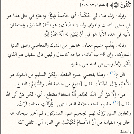
تفسير الآلوسي
جمع الأقوال
تَتَّقُونَ ۝١٠٦﴾ 
[الشعراء ٨٣-١٠٦]
تفسير ابن عثيمين
تفسير ابن الجوزي
تفسير الرازي
وقوله: رَبِّ هَبْ لِي حُكْماً: أي حكمةً ونبوَّةً، ودعاؤه في مثل هذا هو 
تفسير الماوردي
في معنى التثبيت والدوام، ولسان الصِّدْق: هو الثَّنَاءُ الحَسَنُ، واستغفاره 
مركَّزة العبارة
أخرى
لأبيه في هذه الآية هو قبل أنْ يَتَبَيَّنَ له أَنَّهُ عَدُوٌّ لِلَّهِ.
تفسير الجلالين
أضواء البيان
منتقاة
وقوله: بِقَلْبٍ سَلِيمٍ معناه: خالص من الشرك والمعاصي وعلق الدنيا 
جامع البيان للإيجي
تفسير ابن القيم
نظم الدرر للبقاعي
المتروكة، وإن 48 ب كانت مباحة كالمال والبنين قال سفيان هو الذي 
تفسير البيضاوي
تفسير ابن تيمية
يَلْقَى رَبَّهُ/ وليس في قلبه شيء غيره.
تفسير النسفي
(١)
لغة وبلاغة
قال ع
 : وهذا يقتضي عموم اللفظة، ولكنَّ السليم من الشرك هو 
الوجيز للواحدي
التحرير والتنوير
عامّة
الأَهَمُّ، وقال الجُنَيْدُ: بقلب [لدِيغٍ من خشية الله، والسُّلِيمُ: اللديغ.
تفسير ابن أبي زمنين
تفسير السمعاني
المحرر الوجيز لابن
ص: إِلَّا مَنْ أَتَى اللَّهَ الظاهر أَنَّهُ استثناءٌ منقطع، أي: لكن مَنْ أتَى الله 
عطية
(٢)
تفسير مكّي
بقلب]
 سليم، نفعته سلامةُ قلبه، انتهى. وَأُزْلِفَتِ معناه: قَرُبَتْ، 
البحر المحيط لأبي
آثار
والغاوون الذين بُرِّزَتْ لهم الجحيم هم: المشركون، ثم أخبر سبحانه عن 
محاسن التأويل
حيان
للقاسمي
موسوعة التفسير
حال يوم القيامة من أَنَّ الأصنامُ تُكَبْكَبُ في النار، أي: تلقى كبّة 
البسيط للواحدي
المأثور
تفسير الثعالبي
واحدة.