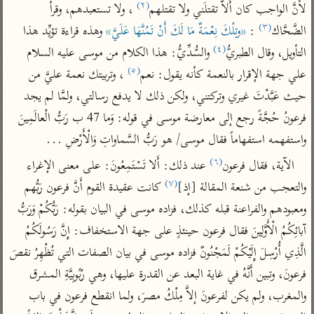
تفسير الآلوسي
(٢)
جمع الأقوال
لأَنَّ الواجب كان أَلاَّ تقتلَني ولا تقتلهم
 ، ولا تستعبدهم، وقرأ 
تفسير ابن عثيمين
تفسير ابن الجوزي
تفسير الرازي
(٣)
الضَّحَّاك
 : 
«وتِلْكَ نِعْمَةٌ مَا لَكَ أَنْ تَمُنَّهَا عَلَيَّ»
 وهذه قراءة تؤيِّد هذا 
(٤)
تفسير الماوردي
التأويل، وقال الطبريُّ
 والسُّدِّيُّ: هذا الكلام من موسى عليه السلام 
(٥)
مركَّزة العبارة
علي جهة الإقرار بالنعمة كأنه يقول: نعم
 ، وتربيتك نعمة عليَّ من 
أخرى
تفسير الجلالين
حيث عَبَّدْتَ غيري وتركتني، ولكن ذلك لا يدفع رسالتي، ولمَّا لم يجد 
أضواء البيان
منتقاة
جامع البيان للإيجي
فرعونُ حُجَّةً رجع إلى معارضة موسى في قوله: وَما 47 ب رَبُّ الْعالَمِينَ 
تفسير ابن القيم
نظم الدرر للبقاعي
واستفهمه استفهاماً فقال موسى/ هو رَبُّ السَّماواتِ وَالْأَرْضِ ...
تفسير البيضاوي
تفسير ابن تيمية
(٦)
الآية، فقال فرعون
 عند ذلك: أَلا تَسْتَمِعُونَ: على معنى الإغراء 
تفسير النسفي
لغة وبلاغة
(٧)
والتعجب من شنعة المقالة [إذ]
 كانت عقيدة القوم أَنَّ فرعون رَبُّهم 
الوجيز للواحدي
التحرير والتنوير
عامّة
ومعبودهم والفراعنة قبله كذلك، فزاده موسى في البيان بقوله: رَبُّكُمْ وَرَبُّ 
تفسير ابن أبي زمنين
تفسير السمعاني
المحرر الوجيز لابن
آبائِكُمُ الْأَوَّلِينَ فقال فرعون حينئذٍ على جهة الاستخفاف: إِنَّ رَسُولَكُمُ 
عطية
تفسير مكّي
الَّذِي أُرْسِلَ إِلَيْكُمْ لَمَجْنُونٌ فزاده موسى في بيان الصفات التي تُظْهِرُ نقصَ 
البحر المحيط لأبي
آثار
محاسن التأويل
حيان
فرعونَ، وتبين أَنَّهُ في غاية البعد عن القدرة عليها، وهي رُبُوبِيَّةِ المشرق 
للقاسمي
موسوعة التفسير
والمغرب، ولم يكن لفرعونَ إلاَّ مِلْكُ مصرَ، ولما انقطع فرعون في باب 
البسيط للواحدي
المأثور
تفسير الثعالبي