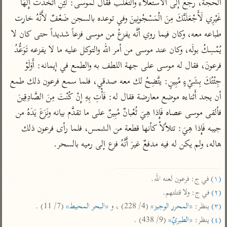
الحجة، رجع إلى الاستعلاء والتغلب فقال لموسى: لَئِنِ اتَّخَذْتَ إِلهَاً 
تفسير أبي السعود
الدر المنثور
تفسير السمرقندي
غَيْرِي لَأَجْعَلَنَّكَ مِنَ الْمَسْجُونِينَ وفي توعده بالسجن ضَعْفٌ لأَنَّهُ خارت 
الكشاف للزمخشري
تفسير ابن أبي حاتم
تفسير الثعلبي
طباعه معه، وكان فيما روي أنَّه يفزعُ من موسى فزعاً شديداً حتى كان لا 
تفسير مقاتل
يُمْسِكُ بولَه، وكان عند موسى من أمر الله والتوكل عليه ما لا يفزعه تَوَعُّدُ 
تفسير قتادة
فرعونَ، فقال له موسى على جهة اللطف به والطمع في إيمانه: أَوَلَوْ 
جِئْتُكَ بِشَيْءٍ مُبِينٍ: يتَّضِحُ لك معه صدقي، فلما سمع فرعون ذلك طمع 
أن يجد أَثناءه موضع معارضة فقال له: فَأْتِ بِهِ إِنْ كُنْتَ مِنَ الصَّادِقِينَ 
فألقى موسى عصاه فَإِذا هِيَ ثُعْبانٌ مُبِينٌ على ما تقدَّم بيانه ونَزَعَ يَدَهُ من 
اشترك لتصلك أخبار مشاريعنا
جيبه فَإِذا هِيَ: تتلألأ كأنها قطعة من الشمس، فلما رأى فرعون ذلك 
هاله، ولم يكن له فيه مدفعٌ غيرَ أَنَّهُ فزع إلى رميه بالسحر.

اشترك
راسلنا
•
تليجرام
•
تويتر
(١)
 في ج: فرعون لعنه الله.

تعليمات
•
عن الباحث القرآني
(٢)
 في ج: ولا قتلتهم.

(٣)
 ينظر: 
«المحرر الوجيز»
 (4/ 228) ، و 
«البحر المحيط»
 (7/ 11) .

(٤)
 ينظر: 
«الطبريّ»
 (9/ 438) .

أندرويد
أيفون