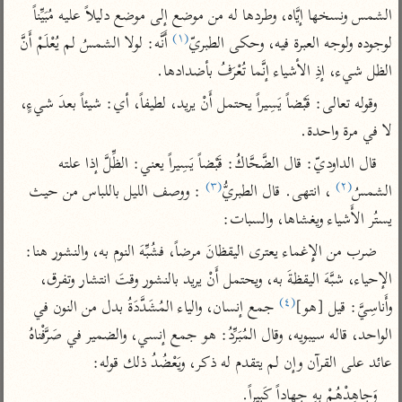
تفسير الآلوسي
جمع الأقوال
الشمس ونسخها إيَّاه، وطردها له من موضع إلى موضع دليلاً عليه مُبَيِّناً 
تفسير ابن عثيمين
تفسير ابن الجوزي
تفسير الرازي
(١)
لوجوده ولوجه العبرة فيه، وحكى الطبريّ
 أَنَّه: لولا الشمسُ لم يُعْلَمْ أَنَّ 
تفسير الماوردي
الظل شيء، إذِ الأشياء إنَّما تُعْرَفُ بأضدادها.
مركَّزة العبارة
أخرى
وقوله تعالى: قَبْضاً يَسِيراً يحتمل أَنْ يريد، لطيفاً، أي: شيئاً بعدَ شيءٍ، 
تفسير الجلالين
أضواء البيان
منتقاة
لا في مرة واحدة.
جامع البيان للإيجي
تفسير ابن القيم
نظم الدرر للبقاعي
قال الداوديّ: قال الضَّحَّاكُ: قَبْضاً يَسِيراً يعني: الظِّلَّ إذا علته 
تفسير البيضاوي
(٣)
(٢)
تفسير ابن تيمية
الشمسُ
 ، انتهى. قال الطبريُّ
 : ووصف الليل باللباس من حيث 
تفسير النسفي
يستُر الأَشياء ويغشاها، والسبات:
لغة وبلاغة
الوجيز للواحدي
التحرير والتنوير
عامّة
ضرب من الإِغماء يعترى اليقظانَ مرضاً، فشُبِّهَ النوم به، والنشور هنا: 
تفسير ابن أبي زمنين
تفسير السمعاني
المحرر الوجيز لابن
الإحياء، شبَّهَ اليقظةَ به، ويحتمل أَنْ يريد بالنشور وقتَ انتشار وتفرق، 
عطية
(٤)
وأَناسِيَّ: قيل [هو]
 جمع إنسان، والياء المُشَدَّدَةُ بدل من النون في 
تفسير مكّي
البحر المحيط لأبي
الواحد، قاله سيبويه، وقال المُبَرِّدُ: هو جمع إنسي، والضمير في صَرَّفْناهُ 
آثار
محاسن التأويل
حيان
للقاسمي
عائد على القرآن وإن لم يتقدم له ذكر، ويَعْضُدُ ذلك قوله:
موسوعة التفسير
البسيط للواحدي
المأثور
تفسير الثعالبي
وَجاهِدْهُمْ بِهِ جِهاداً كَبِيراً.
