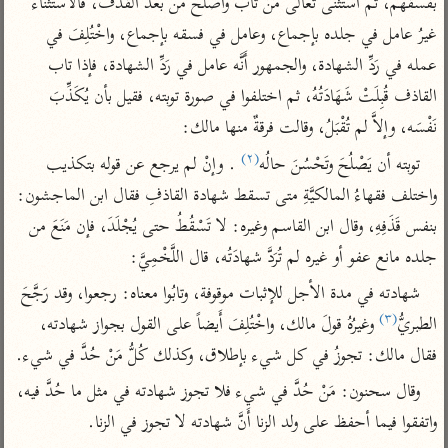
بفسقهم، ثم استثنى تعالى مَنْ تاب وأصلح من بعد القذف، فالاستثناء 
تفسير الآلوسي
جمع الأقوال
تفسير ابن عثيمين
غيرُ عامل في جلده بإجماع، وعامل في فسقه بإجماع، واخْتُلِفَ في 
تفسير ابن الجوزي
تفسير الرازي
عمله في رَدِّ الشهادة، والجمهور أَنَّه عامل في رَدِّ الشهادة، فإذا تاب 
تفسير الماوردي
القاذف قُبِلَتْ شَهَادَتُهُ، ثم اختلفوا في صورة توبته، فقيل بأن يُكَذِّبَ 
مركَّزة العبارة
أخرى
نَفْسَه، وإلاَّ لم تُقْبَلُ، وقالت فرقةٌ منها مالك:
تفسير الجلالين
أضواء البيان
منتقاة
(٢)
توبته أن يَصْلُحَ وتَحْسُنَ حالُه
 . وإنْ لم يرجع عن قوله بتكذيب 
جامع البيان للإيجي
تفسير ابن القيم
نظم الدرر للبقاعي
واختلف فقهاءُ المالكيَّةِ متى تسقط شهادة القاذفِ فقال ابن الماجشون: 
تفسير البيضاوي
تفسير ابن تيمية
بنفس قَذَفِهِ، وقال ابن القاسم وغيره: لا تَسْقُطُ حتى يُجْلَدَ، فإن مَنَعَ من 
تفسير النسفي
لغة وبلاغة
جلده مانع عفو أو غيره لم تُرَدَّ شهادَتُه، قال اللَّخْمِيَّ:
الوجيز للواحدي
التحرير والتنوير
عامّة
شهادته في مدة الأجل للإثبات موقوفة، وتابُوا معناه: رجعوا، وقد رَجَّحَ 
تفسير ابن أبي زمنين
تفسير السمعاني
المحرر الوجيز لابن
(٣)
الطبريُّ
 وغيرُهُ قولَ مالك، واخْتُلِفَ أَيضاً على القول بجواز شهادته، 
عطية
تفسير مكّي
فقال مالك: تجوزُ في كل شيء بإطلاق، وكذلك كُلُّ مَنْ حُدَّ في شيء.
البحر المحيط لأبي
آثار
محاسن التأويل
حيان
وقال سحنون: مَنْ حُدَّ في شيء فلا تجوز شهادته في مثل ما حُدَّ فيه، 
للقاسمي
موسوعة التفسير
واتفقوا فيما أحفظ على ولد الزنا أَنَّ شهادته لا تجوز في الزنا.

البسيط للواحدي
المأثور
تفسير الثعالبي