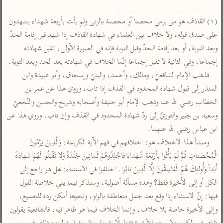
تفسير أبي السعود
الدر المنثور
تفسير السمرقندي
الكشاف للزمخشري
(١)
 القاذف هو من يرمي محصنا أو محصنة بالزنى ولم يأت بأربعة شهداء يشهدون 
تفسير ابن أبي حاتم
تفسير الثعلبي
على صدق قوله، ولا خلاف بين العلماء في شهادة القاذف إذا شهد قبل إقامة الحدّ 
تفسير مقاتل
وبعد التوبة، أو بعد إقامة الحدّ وقبل التوبة فإنه في الصورة الأولى، تقبل شهادته 
تفسير قتادة
إجماعا، وفي الثانية لا تقبل إجماعا إنّما الخلاف في شهادته بعد الحد وبعد التوبة.

فذهب الإمام الشافعيّ، ومالك، وأحمد، والبتيّ وإسحاق، وأبو عبيدة وابن 
المنذر إلى قبول شهادة المحدود في القذف إذا تاب، وروي هذا عن عمر بن 
الخطاب رضي الله عنه وذهب الإمام أبو حنيفة وأصحابه وشريح والحسن والنّخعيّ 
وسعيد بن جبير والثوريّ إلى ردّ شهادة المحدود في القذف وإن تاب. وروي هذا عن 
اشترك لتصلك أخبار مشاريعنا
ابن عباس رضي الله عنهما.

ومنشأ هذا الاختلاف هو: اختلافهم في فهم الآية الكريمة: وَالَّذِينَ يَرْمُونَ 
اشترك
الْمُحْصَناتِ ثُمَّ لَمْ يَأْتُوا بِأَرْبَعَةِ شُهَداءَ فَاجْلِدُوهُمْ ثَمانِينَ جَلْدَةً وَلا تَقْبَلُوا لَهُمْ شَهادَةً 
أَبَداً وَأُولئِكَ هُمُ الْفاسِقُونَ إِلَّا الَّذِينَ تابُوا. اختلفوا في الاستثناء: هل هو راجع إلى 
راسلنا
•
تليجرام
•
تويتر
الكل أو إلى الأخيرة فقط؟ وهذه مسألة أصولية، وسنذكر فيما يلي خلاصة القول 
تعليمات
•
عن الباحث القرآني
فيها: إنّ الاستثناء إذا وقع بعد جمل متعاطفة بالواو، ونحوها أمكن رده للجميع، 
وإلى الأخيرة خاصة بلا خلاف، وإنما الخلاف فيما هو ظاهر فيه، فالشافعية يقولون 
أندرويد
أيفون