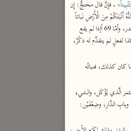
ثْبِيتاً»
 ، فإِنَّ قال محتجٌّ: إِن 
للَّهُ أَنْبَتَكُمْ مِنَ الْأَرْضِ نَباتاً 
بارة
 فالجوابُ: أنَّ هذا لاَ يسُوغُ إلاَّ مع ذِكْر الصدرِ، والإِفصاحِ/ بالفعْلِ المتقدِّم للمصدر، وأمّا 69 أإذا لم يقع 
تفسير الجلالين
إِفصاحٌ بفعْلٍ، فليس لك أنْ يأتي بمصدر في غير معناه، ثم تقول: أحمله على فعْلِ كذا وكذا لفعلٍ لم يتقدَّم له ذكْرٌ، 
حلّي والسيوطي (٨٦٤، ٩١١ هـ)
نحو مجلد
جامع البيان
والرَّبْوَةُ: ما ارتفع من الأرض ارتفاعا يسيراً معه في الأغلب كثافةُ الترابِ وطِيبُهُ وتعمُّقه، وما كان كذلك، فنباتُه 
الإيجي (٩٠٥ هـ)
نحو ٣ مجلدات
أنوار التنزيل
ولفظ الرَّبْوَة: مأخوذ من: رَبَا يَرْبُو، إِذا زاد، وآتَتْ: معناه أعطت، والأُكُل بضم الهمزة: الثمر الَّذي يُؤْكَل، والشيء 
البيضاوي (٦٨٥ هـ)
المأْكُول مِنْ كُلِّ شيء، يقال له: أُكُل، وإِضافته إِلى الجنَّة إِضافة اختصاص كَسَرْج الدَّابَّة، وبابِ الدَّارِ، وضِعْفَيْن: 
نحو ٣ مجلدات
مدارك التنزيل
ثم أكَّد سبحانه مدْحَ هذه الربوة بأنها إِنْ لم يصبْها وابلٌ، فإِن الطَّلَّ يكفيها، وينوبُ مناب الوابِلِ وذلك لكَرَمِ الأرض، 
النسفي (٧١٠ هـ)