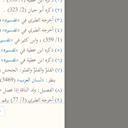
(١)
 ذكره ابن عطية (1/ 358) .

(٢)
 ذكره أبو حيان (2/ 323) .

(٣)
 أخرجه الطبري في 
«تفسيره»
 (3/ 69) برقم (6065) عن قتادة. وذك
(٤)
 أخرجه الطبري في 
«تفسيره»
 (1/ 70) برقم (6069) ، (6070) ، وذك
(1/ 359) ، وابن كثير في 
«تفسير
(٥)
 ذكره ابن عطية في 
«تفسيره»
) .

(٦)
 ذكره ابن عطية في 
«تفسيره»
0) .

(٧)
 الفلوّ والفلوّ والفلو: الجحش 

ينظر: 
«لسان العرب»
 (3469) .

(٨)
 الفصيل: ولد الناقة إذا فصل
(٩)
 أخرجه الطبري (3/ 77) برقم (6102) .

(١٠)
 أخرجه الطبري في 
«تفسيره»
→
(١١)
 أخرجه البخاري (4538) ، وأخرجه الطبري في 