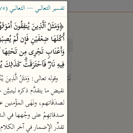
تفسير الثعالبي — الثعالبي (٨٧٥ هـ)
بحث
تفسير
فِیهِ نَارࣱ فَٱحۡتَرَقَتۡۗ كَذَ ٰ⁠لِكَ یُبَیِّن
 characters for results.
أمّهات
جامع البيان
ابن جرير الطبري (٣١٠ هـ)
نحو ٢٨ مجلدًا
تفسير القرآن العظيم
ابن كثير (٧٧٤ هـ)