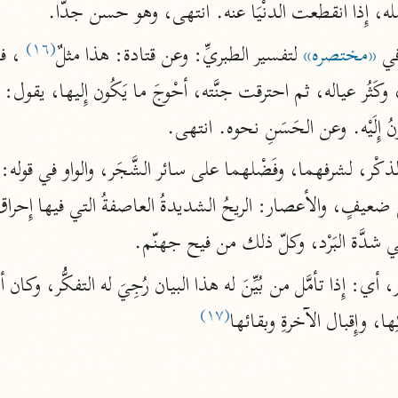
 عمله، إِذا انقطعت الدنْيَا عنه. انتهى، وهو حسن جدّا.
الزمخشري (٥٣٨ هـ)
ج
(١٦)
نحو ٨ مجلدات
في 
«مختصره»
 لتفسير الطبريِّ: وعن قتادة: هذا مثلٌ
تف
ُونُ إِلَيْه. وعن الحَسَنِ نحوه. انتهى.
ت
 شدَّة البَرْد، وكلّ ذلك من فيح جهنّم.
قتا
(١٧)
ئِها، وإِقبال الآخرةِ وبقائها