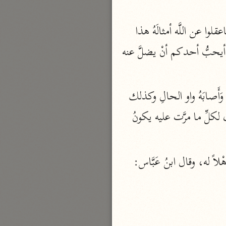
الدر المنثور
لال الدين السيوطي (٩١١ هـ)
 ، فاعقلوا عن اللَّه أمثالَهُ هذا 
نحو ١٣ مجلدًا
رجلٌ كَبرت سنُّه، ورَقَّ عظمه، وكَثُر عياله، ثم احترقت جنَّته، أحْوجَ ما يَكُون إِليها، يقول: أيحبُّ أحدكم أنْ يضلَّ عنه 
سير القرآن العظيم مسندًا
ابن أبي حاتم الرازي (٣٢٧ هـ)
نحو ١٠ مجلدات
وخصَّ الأعناب والنَّخيل بالذكْر، لشرفهما، وفَضْلهما على سائر الشَّجَر، والواو في قوله: وَأَصابَهُ واو الحالِ وكذلك 
فسير مقاتل بن سليمان
في قوله: وَلَهُ، وضعفاءُ: جمعُ ضعيفٍ، والأعصار: الريحُ الشديدةُ العاصفةُ التي فيها إِحراق لكلِّ ما مرَّت عليه يكونُ 
مقاتل بن سليمان (١٥٠ هـ)
نحو ٥ مجلدات
ولَعَلَّكُمْ: تَرَجٍّ في حقِّ البَشَر، أي: إِذا تأمَّل من بُيِّنَ له هذا البيان رُجِيَ له التفكُّر، وكان أهْلاً له، وقال ابنُ عَبَّاس: 
تفسير قتادة
دة بن دعامة السّدوسيّ (١١٧ هـ)