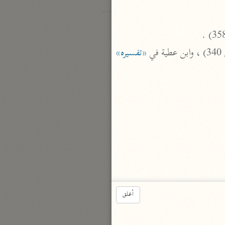
«تفسيره»
أغلق
«تفسيره»
 (1/ 253) ، وابن 