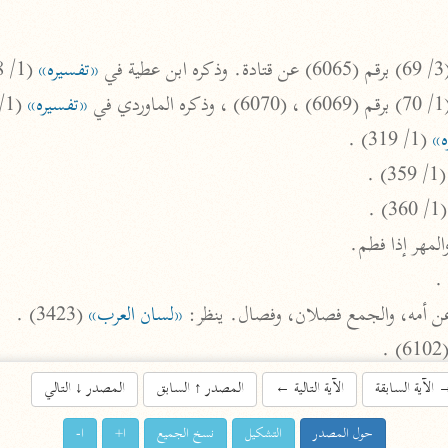
اشترك لتصلك أخبار مشاريعنا
ره ابن عطية في 
«تفسيره»
 (1/ 358) .

ره الماوردي في 
«تفسيره»
 (1/ 340) ، وابن عطية في 
اشترك
ه»
 (1/ 319) .

 (1/ 359
راسلنا
•
تليجرام
•
تويتر
 (1/ 36
تعليمات
•
عن الباحث القرآني
والمهر إذا فطم.
أندرويد
أيفون
 عن أمه، والجمع فصلان، وفصال. ينظر: 
«لسان العرب»
 (3423) .

تطوير
رعاية
 (1/ 77) برقم (6102) .

الآية السابقة
الآية التالية
←
المصدر
↑
السابق
المصدر
↓
التالي
«تفسيره»
 (1/ 75) برقم (6093) ، وذكره البغوي في 
حول المصدر
التشكيل
نسخ الجميع
ا+
ا-