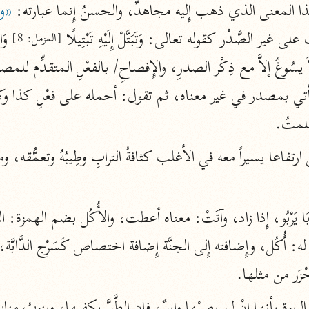
ذا المعنى الذي ذهب إِليه مجاهدٌ، والحسنُ إِنما عبارته: 
«وتَ
أخرى
 غير الصَّدْر كقوله تعالى: وَتَبَتَّلْ إِلَيْهِ تَبْتِيلًا 
 وَا
[المزمل: 8]
مركَّزة الع
أضواء البيان
محمد الأمين الشنقيطي (١٣٩٤ هـ)
الم
نحو ١١ مجلدًا
علمتُ.
نظم الدرر
البقاعي (٨٨٥ هـ)
نحو ٢٠ مجلدًا
لغة وبلاغة
التحرير والتنوير
حْزَر من مثلها.
ابن عاشور (١٣٩٣ هـ)
نحو ٢٤ مجلدًا