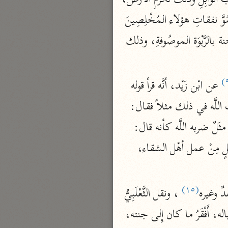
نحو ٣ مجلدات
 ، وهو مشهورُ اللغة، فشبه سبحانه نُمُوَّ نفقاتِ هؤلاء المُخْلِصِينَ 
الوجيز
 حسب الحديثِ بنموِّ نباتِ هذه الجنة بالرَّبْوَة الموصُوفةِ، وذلك 
الواحدي (٤٦٨ هـ)
نحو مجلد
 عن ابْن زَيْد، أنَّه قرأ قوله 
تفسير القرآن العزيز
ابن أبي زمنين (٣٩٩ هـ)
 الآية: ثم قال: ضرَبَ اللَّه في ذلك مثلاً فقال: 
نحو مجلدين
 ، وقال ابنُ عَبَّاس: هذا مثَلٌ ضربه اللَّه كأنه قال: 
أيودُّ أحدُكُم أنْ يعمل عمره بعَمَلِ أهْل الخير، فإذا فَنِيَ عمره، واقترب أجله، خَتَم ذلك بعَمَلٍ مِنْ عمل أهْل الشقاء، 
موسوعة التفسير المأثور
(١٥)
ٌ وغيره
 ، ونقل الثَّعْلَبِيُّ 
معهد الشاطبي
عن الحَسَن، قال: قَلَّ واللَّهِ، من يعقلُ هذا المَثَلَ شيْخٌ كبر سنه، وضَعُف جسمه، وَكَثُرَ عياله، أَفْقَرُ ما كان إِلى جنته، 
٢٣ مجلدًا