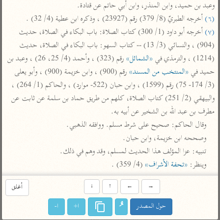
تفسير أبي السعود
وعبد بن حميد، وابن المنذر، وابن أبي حاتم عن قتادة.

الدر المنثور
تفسير السمرقندي
(٦)
 أخرجه الطبريّ (8/ 379) رقم (23927) ، وذكره ابن عطية (4/ 32) .

الكشاف للزمخشري
تفسير ابن أبي حاتم
تفسير الثعلبي
(٧)
 أخرجه أبو داود (1/ 300) كتاب الصلاة: باب البكاء في الصلاة، حديث 
تفسير مقاتل
(904) ، والنسائي (3/ 13) -- كتاب السهو: باب البكاء في الصلاة، حديث 
تفسير قتادة
(1214) ، والترمذي في 
«الشمائل»
 رقم (323) ، وأحمد (4/ 25، 26) ، وعبد بن 
حميد في 
«المنتخب من المسند»
 رقم (900) ، وابن خزيمة (900) ، وأبو يعلى 
(3/ 174- 75) رقم (1599) ، وابن حبان (522- موارد) ، والحاكم (1/ 264) ، 
والبيهقي (2/ 251) كتاب الصلاة، كلهم من طريق حماد بن سلمة عن ثابت عن 
مطرف بن عبد الله بن الشخير عن أبيه به.

اشترك لتصلك أخبار مشاريعنا
وقال الحاكم: صحيح على شرط مسلم. ووافقه الذهبي.

وصححه ابن خزيمة، وابن حبان.

اشترك
تنبيه: عزا المؤلف هذا الحديث لمسلم، وقد وهم في ذلك.

وينظر: 
«تحفة الأشراف»
 (4/ 359) .
راسلنا
•
تليجرام
•
تويتر
تعليمات
•
عن الباحث القرآني
→
←
↑
↓
أغلق
حول المصدر
ا+
ا-
أندرويد
أيفون