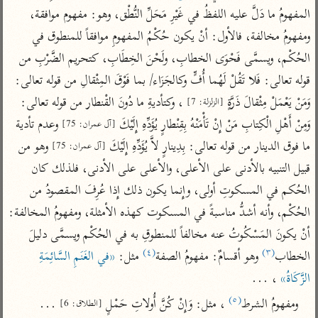
تفسير أبي السعود
الدر المنثور
المفهومُ ما دَلَّ عليه اللفظُ في غَيْرِ مَحَلِّ النُّطْق، وهو: مفهوم موافقة، 
تفسير السمرقندي
الكشاف للزمخشري
تفسير ابن أبي حاتم
ومفهومُ مخالفة، فالأول: أنْ يكون حُكْمُ المفهومِ موافقاً للمنطوق في 
تفسير الثعلبي
الحُكْم، ويسمَّى فَحْوَى الخطابِ، ولَحْنَ الخِطَابِ، كتحريم الضَّرْبِ من 
تفسير مقاتل
قوله تعالى: فَلا تَقُلْ لَهُما أُفٍّ وكالجَزَاء/ بما فَوْقَ المِثْقالِ من قوله تعالى: 
تفسير قتادة
وَمَنْ يَعْمَلْ مِثْقالَ ذَرَّةٍ 
 ، وكتأديةِ ما دُونَ القْنطار من قوله تعالى: 
[الزلزلة: 7]
وَمِنْ أَهْلِ الْكِتابِ مَنْ إِنْ تَأْمَنْهُ بِقِنْطارٍ يُؤَدِّهِ إِلَيْكَ 
 وعدم تأدية 
[آل عمران: 75]
ما فوق الدينار من قوله تعالى: بِدِينارٍ لاَّ يُؤَدِّهِ إِلَيْكَ 
 وهو من 
[آل عمران: 75]
قبيل التنبيه بالأدنى على الأعلى، والأعلى على الأدنى، فلذلك كان 
اشترك لتصلك أخبار مشاريعنا
الحُكم في المسكوتِ أولى، وإِنما يكون ذلك إِذا عُرِفَ المقصودُ من 
اشترك
الحُكْم، وأنه أشدُّ مناسبةً في المسكوت كهذه الأمثلة، ومفهومُ المخالفة: 
أنْ يكونَ المَسْكُوتُ عنه مخالفاً للمنطوقِ به في الحُكْم ويسمَّى دليلَ 
راسلنا
•
تليجرام
•
تويتر
(٤)
(٣)
الخطاب
 وهو أقسامٌ: مفهومُ الصفة
 مثل: 
«في الغَنَمِ السَّائِمَةِ 
تعليمات
•
عن الباحث القرآني
الزَّكَاةُ»
 ، ...
(٥)
ومفهومُ الشرط
 ، مثل: وَإِنْ كُنَّ أُولاتِ حَمْلٍ 
 ...
[الطلاق: 6]
أندرويد
أيفون