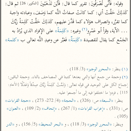
تفسير الآلوسي
جمع الأقوال
وقوله: فَأَنَّى تُصْرَفُونَ: تقرير كما قال: فَأَيْنَ تَذْهَبُونَ 
 ثم قال: 
[التكوير: 26]
تفسير ابن عثيمين
تفسير ابن الجوزي
تفسير الرازي
كَذلِكَ حَقَّتْ أي: كما كانَتْ صفاتُ اللَّه كما وَصَفَ، وعبادته واجبة 
كما تقرَّر، وانصراف هؤلاء كما قَدَّرَ عليهم، كَذلِكَ حَقَّتْ كَلِمَةُ رَبِّكَ 
تفسير الماوردي
(٢)
مركَّزة العبارة
... الآية، وقرأ أبو عَمْرٍو
 وغيره: 
«كَلِمَةُ»
 على الإِفراد الذي يُرَادُ به 
أخرى
تفسير الجلالين
الجَمْع كما يقال للقصيدة 
«كَلِمَةٌ»
 فَعَبَّر عن وعيدِ اللَّه تعالى ب 
«كلمة»
أضواء البيان
منتقاة
جامع البيان للإيجي
.

تفسير ابن القيم
نظم الدرر للبقاعي
تفسير البيضاوي
تفسير ابن تيمية
تفسير النسفي
(١)
 ينظر: 
«المحرر الوجيز»
 (3/ 118) .

لغة وبلاغة
(٢)
 وحجة من جمع أنها والتي بعدها كتبتا في المصاحف بالتاء. وحجة الباقين: 
الوجيز للواحدي
التحرير والتنوير
عامّة
إجماع الكل على التوحيد في قوله تعالى: وَتَمَّتْ كَلِمَةُ رَبِّكَ صِدْقاً وَعَدْلًا 
[الأنعام: 
تفسير ابن أبي زمنين
تفسير السمعاني
المحرر الوجيز لابن
 ، فردوا ما اختلفوا فيه إلى ما أجمعوا عليه.

115]
عطية
تفسير مكّي
ينظر: 
«السبعة»
 ص: (326) ، 
«الحجة»
 (4/ 272- 273) ، 
«حجة القراءات»
البحر المحيط لأبي
ص: (331) ، 
«إعراب القراءات»
 (1/ 267) ، 
«إتحاف»
 (2/ 109) ، 
«العنوان»
آثار
محاسن التأويل
حيان
(105) .

للقاسمي
موسوعة التفسير
البسيط للواحدي
وينظر: 
«المحرر الوجيز»
 (3/ 118) ، و 
«البحر المحيط»
 (5/ 156) ، و 
«الدر 
المأثور
تفسير الثعالبي