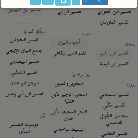
تفسير الآلوسي
جمع الأقوال
تفسير ابن عثيمين
تفسير ابن الجوزي
تفسير الرازي
تفسير الماوردي
مركَّزة العبارة
أخرى
تفسير الجلالين
أضواء البيان
منتقاة
جامع البيان للإيجي
تفسير ابن القيم
نظم الدرر للبقاعي
تفسير البيضاوي
تفسير ابن تيمية
تفسير النسفي
لغة وبلاغة
الوجيز للواحدي
التحرير والتنوير
عامّة
تفسير ابن أبي زمنين
تفسير السمعاني
المحرر الوجيز لابن
عطية
تفسير مكّي
البحر المحيط لأبي
آثار
محاسن التأويل
حيان
للقاسمي
موسوعة التفسير
البسيط للواحدي
المأثور
تفسير الثعالبي