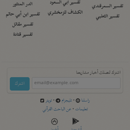
تفسير أبي السعود
الدر المنثور
تفسير السمرقندي
الكشاف للزمخشري
تفسير ابن أبي حاتم
تفسير الثعلبي
تفسير مقاتل
تفسير قتادة
اشترك لتصلك أخبار مشاريعنا
اشترك
راسلنا
•
تليجرام
•
تويتر
تعليمات
•
عن الباحث القرآني
أندرويد
أيفون