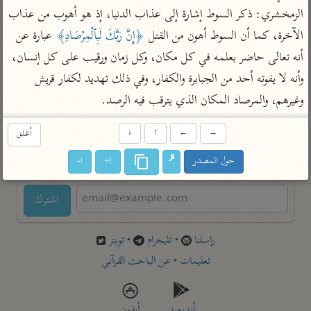
تفسير أبي السعود
الدر المنثور
الزمخشري: ذكر السوط إشارة إلى عذاب الدنيا، إذ هو أهوب من عذاب 
تفسير السمرقندي
الكشاف للزمخشري
تفسير ابن أبي حاتم
الآخرة، كما أن السوط أهون من القتل 
﴿إِنَّ رَبَّكَ لَبِٱلْمِرْصَادِ﴾
 عبارة عن 
تفسير الثعلبي
أنه تعالى حاضر بعلمه في كل مكان، وكل زمان ورقيب على كل إنسان، 
تفسير مقاتل
وأنه لا يفوته أحد من الجبابرة والكفار، وفي ذلك تهديد لكفار قريش 
تفسير قتادة
وغيرهم، والمرصاد المكان الذي يترقب فيه الرصد.
→
←
↑
↓
أغلق
حول المصدر
ا+
ا-
اشترك لتصلك أخبار مشاريعنا
اشترك
راسلنا
•
تليجرام
•
تويتر
تعليمات
•
عن الباحث القرآني
أندرويد
أيفون