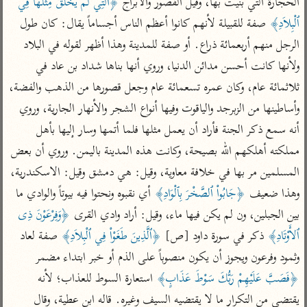
الحجارة التي بنيت بها، وقيل القصور والأبراج 
﴿ٱلَّتِي لَمْ يُخْلَقْ مِثْلُهَا فِي 
تفسير الآلوسي
جمع الأقوال
تفسير ابن عثيمين
ٱلْبِلاَدِ﴾
 صفة للقبيلة لأنهم كانوا أعظم الناس أجساماً يقال: كان طول 
تفسير ابن الجوزي
تفسير الرازي
الرجل منهم أربعمائة ذراع. أو صفة للمدينة وهذا أظهر لقوله في البلاد 
تفسير الماوردي
ولأنها كانت أحسن مدائن الدنيا، وروي أنها بناها شداد بن عاد في 
مركَّزة العبارة
أخرى
ثلاثمائة عام، وكان عمره تسعمائة عام وجعل قصورها من الذهب والفضة، 
تفسير الجلالين
أضواء البيان
منتقاة
وأساطينها من الزبرجد والياقوت وفيها أنواع الشجر والأنهار الجارية، وروي 
جامع البيان للإيجي
تفسير ابن القيم
نظم الدرر للبقاعي
أنه سمع ذكر الجنة فأراد أن يعمل مثلها فلما أتمها وسار إليها بأهل 
تفسير البيضاوي
تفسير ابن تيمية
مملكته أهلكهم الله بصيحة، وكانت هذه المدينة باليمن. وروي أن بعض 
تفسير النسفي
لغة وبلاغة
المسلمين مر بها في خلافة معاوية، وقيل: هي دمشق وقيل: الاسكندرية، 
الوجيز للواحدي
التحرير والتنوير
عامّة
وهذا ضعيف 
﴿جَابُواْ ٱلصَّخْرَ بِٱلْوَادِ﴾
 أي نقبوه ونحتوا فيه بيوتاً والوادي ما 
تفسير ابن أبي زمنين
تفسير السمعاني
المحرر الوجيز لابن
بين الجبلين، ون لم يكن فيها ماء، وقيل: أراد وادي القرى 
﴿وَفِرْعَوْنَ ذِى 
عطية
تفسير مكّي
ٱلأَوْتَادِ﴾
 ذكر في سورة داود [ص] 
﴿ٱلَّذِينَ طَغَوْاْ فِي ٱلْبِلاَدِ﴾
 صفة لعاد 
البحر المحيط لأبي
وثمود وفرعون ويجوز أن يكون منصوباً على الذم أو خبر ابتداء مضمر 
آثار
محاسن التأويل
حيان
للقاسمي
موسوعة التفسير
﴿فَصَبَّ عَلَيْهِمْ رَبُّكَ سَوْطَ عَذَابٍ﴾
 استعارة السوط للعذاب؛ لأنه 
البسيط للواحدي
المأثور
تفسير الثعالبي
يقتضي من التكرار ما لا يقتضيه السيف وغيره. قاله ابن عطية، وقال 