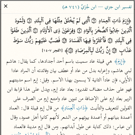
ساهم معنا في نشر القرآن والعلم الشرعي
✕
تفسير ابن جزي — ابن جُزَيّ (٧٤١ هـ)
الباحث القرآني
﴿إِرَمَ ذَاتِ ٱلۡعِمَادِ ۝٧ ٱلَّتِی لَمۡ یُخۡلَقۡ مِثۡلُهَا فِی ٱلۡبِلَـٰدِ ۝٨ وَثَمُودَ 
ٱلَّذِینَ جَابُوا۟ ٱلصَّخۡرَ بِٱلۡوَادِ ۝٩ وَفِرۡعَوۡنَ ذِی ٱلۡأَوۡتَادِ ۝١٠ ٱلَّذِینَ طَغَوۡا۟ 
بحث
تفسير
علوم
مصاحف
معاجم
فِی ٱلۡبِلَـٰدِ ۝١١ فَأَكۡثَرُوا۟ فِیهَا ٱلۡفَسَادَ ۝١٢ فَصَبَّ عَلَیۡهِمۡ رَبُّكَ سَوۡطَ 
عَذَابٍ ۝١٣ إِنَّ رَبَّكَ لَبِٱلۡمِرۡصَادِ ۝١٤﴾ 
[الفجر ٧-١٤]
﴿إِرَمَ﴾
 هي قبيلة عاد سميت باسم أحد أجدادها، كما يقال: هاشم 
Type 2 or more characters for results.
لبني هاشم، وإعرابه بدل من عاد أو عطف بيان وفائدته أن المراد عادا 
Type 1 or more
أمّهات
عامّة
معاصرة
الأولى، فإن عاداً الثانية لا يسمون بهذا الاسم. وقيل: إرم اسم مدينتهم 
characters for results.
تفسير الطبري
فتح البيان للقنوجي
الميسر
فهو على حذف مضاف تقديره: بعاد عاد إرم، ويدل على هذا قراءة ابن 
تفسير ابن كثير
فتح القدير للشوكاني
المختصر في
الزبير بعاد إرم على الإضافة من تنوين عاد وامتنع إرم من الصرف على 
التفسير
تفسير القرطبي
تفسير ابن جزي
القولين للتعريف والتأنيث 
﴿ذَاتِ ٱلْعِمَادِ﴾
 من قال إرم قبيلة قال: العماد 
تفسير السعدي
تفسير البغوي
أعمدة بنيانهم أو أعمدة بيوتهم من الشعر لأنهم كانوا أهل عمود، وقال 
أيسر التفاسير
ابن عباس: ذلك كناية عن طول أبدانهم. ومن قال إرم مدينة فالعماد 
موسوعات
القرآن – تدبر وعمل