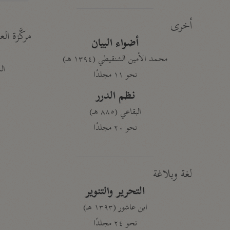
أخرى
مركَّزة الع
أضواء البيان
محمد الأمين الشنقيطي (١٣٩٤ هـ)
الم
نحو ١١ مجلدًا
نظم الدرر
البقاعي (٨٨٥ هـ)
نحو ٢٠ مجلدًا
لغة وبلاغة
التحرير والتنوير
ابن عاشور (١٣٩٣ هـ)
نحو ٢٤ مجلدًا