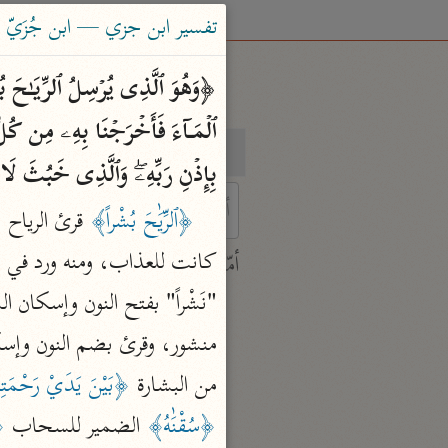
تفسير ابن جزي — ابن جُزَيّ (٧٤١ هـ
بحث
تفسير
بِإِذۡنِ رَبِّهِۦۖ وَٱلَّذِی خَبُثَ لَا یَ
﴿ٱلرِّيَٰحَ بُشْراً﴾
 characters for results.
أمّهات
جامع البيان
ابن جرير الطبري (٣١٠ هـ)
نحو ٢٨ مجلدًا
من البشارة 
﴿بَيْنَ يَدَيْ رَحْمَتِ
تفسير القرآن العظيم
﴿سُقْنَٰهُ﴾
 الضمير للسحاب 
﴿ل
ابن كثير (٧٧٤ هـ)