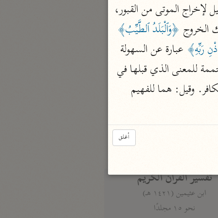
 تمثيل لإخراج الموتى من القبور، 
نحو مجلد
تيسير الكريم الرحمن
ك الخروج 
﴿وَٱلْبَلَدُ ٱلطَّيِّبُ﴾
السعدي (١٣٧٦ هـ)
ْنِ رَبِّهِ﴾
 عبارة عن السهولة 
نحو ٤ مجلدات
والطيب، والنكد بخلاف ذلك، فيحتمل أن يكون المراد ما يقتضيه ظاهر اللفظ؛ فتكون متممة للمعنى الذي قبلها في 
أيسر التفاسير
المطر، أو تكون تمثيلاً للقلوب، فقيل: على هذا الطيب: قلب المؤمن، والخبيث: قلب الكافر. وقيل: هما للفهيم 
أبو بكر الجزائري (١٤٣٩ هـ)
نحو ٣ مجلدات
القرآن – تدبّر وعمل
أغلق
شركة الخبرات الذكية
نحو ٣ مجلدات
تفسير القرآن الكريم
ابن عثيمين (١٤٢١ هـ)
نحو ١٥ مجلدًا