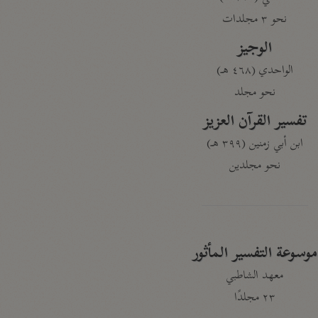
نحو ٣ مجلدات
الوجيز
الواحدي (٤٦٨ هـ)
نحو مجلد
تفسير القرآن العزيز
ابن أبي زمنين (٣٩٩ هـ)
نحو مجلدين
موسوعة التفسير المأثور
معهد الشاطبي
٢٣ مجلدًا