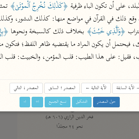
لد، على أن تكون الباء ظرفية 
﴿كَذٰلِكَ نُخْرِجُ ٱلْموْتَىٰ﴾
نحو ١١ مجلدًا
التسهيل لعلوم التنزيل
د وقع ذلك في القرآن في مواضع منها: كذلك النشور، وكذل
ابن جُزَيّ (٧٤١ هـ)
تراب 
﴿وَٱلَّذِي خَبُثَ﴾
 بخلاف ذلك كالسبخة ونحوها 
﴿بِإِذ
نحو ٣ مجلدات
موسوعات
روح المعاني
الآلوسي (١٢٧٠ هـ)
الآية السابقة
الآية التالية
←
المصدر
↑
السابق
المصدر
↓
التالي
نحو ٢٨ مجلدًا
حول المصدر
التشكيل
نسخ الجميع
ا+
ا-
مفاتيح الغيب
فخر الدين الرازي (٦٠٦ هـ)
نحو ٢٤ مجلدًا