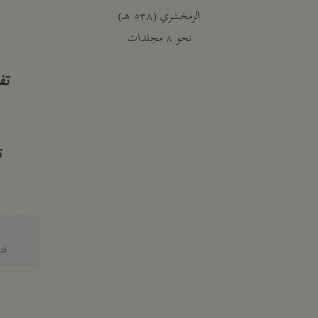
الزمخشري (٥٣٨ هـ)
ج
نحو ٨ مجلدات
تف
ت
قتا