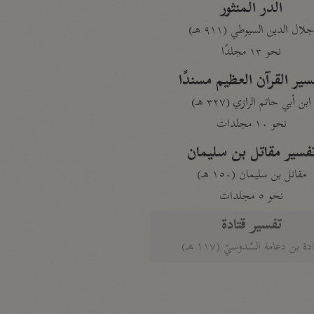
الدر المنثور
لال الدين السيوطي (٩١١ هـ)
نحو ١٣ مجلدًا
سير القرآن العظيم مسندًا
ابن أبي حاتم الرازي (٣٢٧ هـ)
نحو ١٠ مجلدات
فسير مقاتل بن سليمان
مقاتل بن سليمان (١٥٠ هـ)
نحو ٥ مجلدات
تفسير قتادة
دة بن دعامة السّدوسيّ (١١٧ هـ)