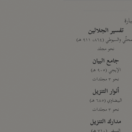
بارة
تفسير الجلالين
حلّي والسيوطي (٨٦٤، ٩١١ هـ)
نحو مجلد
جامع البيان
الإيجي (٩٠٥ هـ)
نحو ٣ مجلدات
أنوار التنزيل
البيضاوي (٦٨٥ هـ)
نحو ٣ مجلدات
مدارك التنزيل
النسفي (٧١٠ هـ)