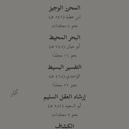
المحرر الوجيز
ابن عطية (٥٤٦ هـ)
نحو ٨ مجلدات
البحر المحيط
أبو حيان (٧٤٥ هـ)
نحو ١٦ مجلدًا
التفسير البسيط
الواحدي (٤٦٨ هـ)
نحو ٢٢ مجلدًا
آثار
إرشاد العقل السليم
أبو السعود (٩٨٢ هـ)
نحو ٩ مجلدات
الكشاف