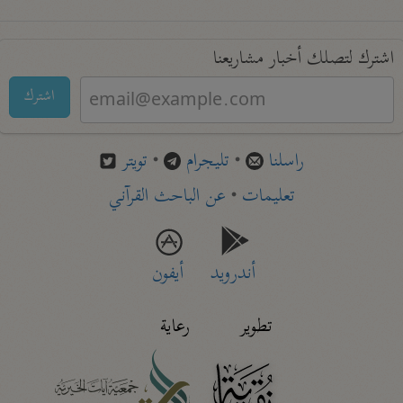
اشترك لتصلك أخبار مشاريعنا
اشترك
راسلنا
•
تليجرام
•
تويتر
تعليمات
•
عن الباحث القرآني
أندرويد
أيفون
تطوير
رعاية