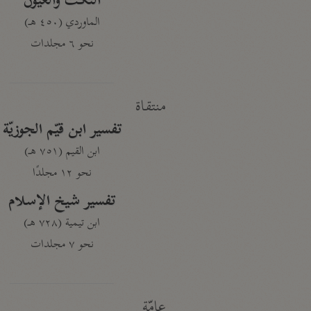
النكت والعيون
الماوردي (٤٥٠ هـ)
نحو ٦ مجلدات
منتقاة
تفسير ابن قيّم الجوزيّة
ابن القيم (٧٥١ هـ)
نحو ١٢ مجلدًا
تفسير شيخ الإسلام
ابن تيمية (٧٢٨ هـ)
نحو ٧ مجلدات
عامّة