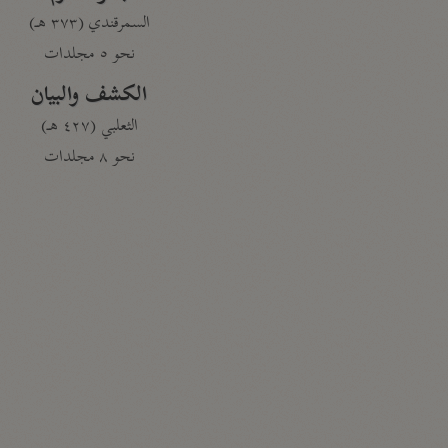
السمرقندي (٣٧٣ هـ)
نحو ٥ مجلدات
الكشف والبيان
الثعلبي (٤٢٧ هـ)
نحو ٨ مجلدات