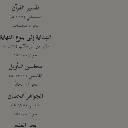
تفسير القرآن
السمعاني (٤٨٩ هـ)
نحو ٥ مجلدات
الهداية إلى بلوغ النهاية
مكي بن أبي طالب (٤٣٧ هـ)
نحو ٧ مجلدات
محاسن التأويل
القاسمي (١٣٣٢ هـ)
نحو ١١ مجلدًا
الجواهر الحسان
الثعالبي (٨٧٥ هـ)
نحو ٦ مجلدات
بحر العلوم