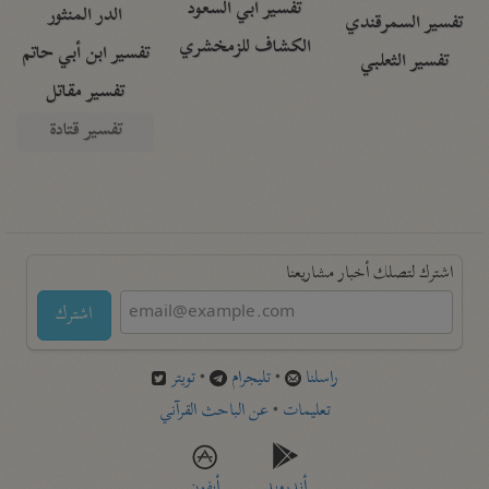
تفسير أبي السعود
الدر المنثور
تفسير السمرقندي
الكشاف للزمخشري
تفسير ابن أبي حاتم
تفسير الثعلبي
تفسير مقاتل
تفسير قتادة
اشترك لتصلك أخبار مشاريعنا
اشترك
راسلنا
•
تليجرام
•
تويتر
تعليمات
•
عن الباحث القرآني
أندرويد
أيفون