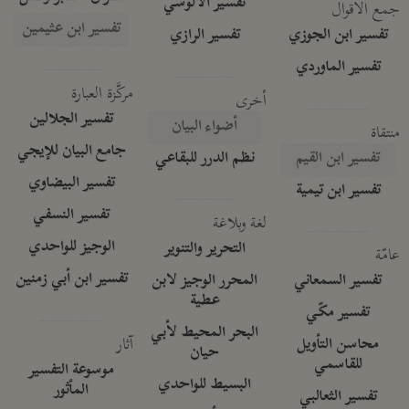
تفسير الآلوسي
جمع الأقوال
تفسير ابن عثيمين
تفسير ابن الجوزي
تفسير الرازي
تفسير الماوردي
مركَّزة العبارة
أخرى
تفسير الجلالين
أضواء البيان
منتقاة
جامع البيان للإيجي
تفسير ابن القيم
نظم الدرر للبقاعي
تفسير البيضاوي
تفسير ابن تيمية
تفسير النسفي
لغة وبلاغة
الوجيز للواحدي
التحرير والتنوير
عامّة
تفسير ابن أبي زمنين
تفسير السمعاني
المحرر الوجيز لابن
عطية
تفسير مكّي
البحر المحيط لأبي
آثار
محاسن التأويل
حيان
للقاسمي
موسوعة التفسير
البسيط للواحدي
المأثور
تفسير الثعالبي