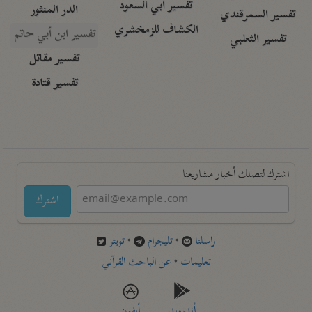
تفسير أبي السعود
الدر المنثور
تفسير السمرقندي
الكشاف للزمخشري
تفسير ابن أبي حاتم
تفسير الثعلبي
تفسير مقاتل
تفسير قتادة
اشترك لتصلك أخبار مشاريعنا
اشترك
راسلنا
•
تليجرام
•
تويتر
تعليمات
•
عن الباحث القرآني
أندرويد
أيفون