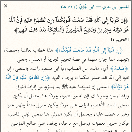
ساهم معنا في نشر القرآن والعلم الشرعي
✕
تفسير ابن جزي — ابن جُزَيّ (٧٤١ هـ)
الباحث القرآني
﴿إِن تَتُوبَاۤ إِلَى ٱللَّهِ فَقَدۡ صَغَتۡ قُلُوبُكُمَاۖ وَإِن تَظَـٰهَرَا عَلَیۡهِ فَإِنَّ ٱللَّهَ 
هُوَ مَوۡلَىٰهُ وَجِبۡرِیلُ وَصَـٰلِحُ ٱلۡمُؤۡمِنِینَۖ وَٱلۡمَلَـٰۤىِٕكَةُ بَعۡدَ ذَ ٰ⁠لِكَ ظَهِیرٌ﴾ 
بحث
تفسير
علوم
مصاحف
معاجم
[التحريم ٤]
﴿إِن تَتُوبَآ إِلَى ٱللَّهِ فَقَدْ صَغَتْ قُلُوبُكُمَا﴾
 هذا خطاب لعائشة وحفصة، 
وتوبتهما مما جرى منهما في قصة تحريم الجارية أو العسل. ومعنى 
Type 2 or more characters for results.
﴿صَغَتْ﴾
 أي: مالت عن الصواب وقرأ ابن مسعود زاغت والمعنى: إن 
Type 1 or more
أمّهات
عامّة
معاصرة
تتوبا إلى الله فقد صدر منكما ما يوجب التوبة 
﴿وَإِن تَظَاهَرَا عَلَيْهِ فَإِنَّ اللَّهَ 
characters for results.
تفسير الطبري
فتح البيان للقنوجي
الميسر
هُوَ مَوْلاَهُ﴾
 المعنى إن تعاونتما عليه ﷺ بما يسؤوه من إفراط الغيرة، 
تفسير ابن كثير
فتح القدير للشوكاني
المختصر في
وإفشاء سره ونحو ذلك فإن له من ينصره، ومولاه هنا يحتمل أن يكون 
التفسير
تفسير القرطبي
تفسير ابن جزي
بمعنى السيد الأعظم، فيوقف على مولاه ويكون جبريل مبتدأ وظهير خبره 
تفسير السعدي
وخبر ما عطف عليه، ويحتمل أن يكون المولى هنا بمعنى الولي الناصر، 
تفسير البغوي
أيسر التفاسير
فيكون جبريل معطوف فيوصل مع ما قبله، ويوقف على صالح المؤمنين 
موسوعات
القرآن – تدبر وعمل