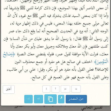
ويكون الملائكة مبتدأ وظهير خبره، وهذا أظهر وأرجح لوجهين: أحدهما: 
تفسير الآلوسي
جمع الأقوال
تفسير ابن عثيمين
أن معنى الناصر أليق بهذا الموضع، فإن ذلك كرامة للنبي ﷺ وتشريفاً له، 
تفسير ابن الجوزي
تفسير الرازي
وأما إذا كان بمعنى السيد فذلك يشترك فيه النبي ﷺ مع غيره، لأن الله 
تفسير الماوردي
تعالى مولى جميع خلقه بهذا المعنى، فليس في ذلك إظهار مزية له، 
مركَّزة العبارة
أخرى
الوجه الثاني: أنه ورد في الحديث الصحيح أنه لما وقع ذلك جاء عمر 
تفسير الجلالين
أضواء البيان
منتقاة
إلى رسول الله ﷺ فقال: يا رسول الله ما يشق عليك من شأن النساء؛ فإن 
جامع البيان للإيجي
تفسير ابن القيم
نظم الدرر للبقاعي
كنت طلقتهن فإن الله معك وملائكته وجبريل معك وأبو بكر معك وأنا 
تفسير البيضاوي
تفسير ابن تيمية
معك، فنزلت الآية موافقة لقول عمر، فقوله يقتضي معك النصرة 
﴿وَصَالِحُ 
تفسير النسفي
لغة وبلاغة
الْمُؤْمِنِينَ﴾
 اختلف في صالح هل هو مفرد أو جمع محذوف النون 
الوجيز للواحدي
التحرير والتنوير
عامّة
للإضافة؟ فعلى القول بأنه مفرد هو أبو بكر، وقيل: علي بن أبي طالب، 
تفسير ابن أبي زمنين
تفسير السمعاني
المحرر الوجيز لابن
وعلى القول بأنه جمع فهو على العموم في كل صالح.
عطية
تفسير مكّي
→
←
↑
↓
أغلق
البحر المحيط لأبي
آثار
محاسن التأويل
حيان
للقاسمي
حول المصدر
ا+
ا-
موسوعة التفسير
البسيط للواحدي
المأثور
تفسير الثعالبي